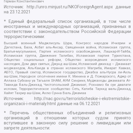
Герман Константинович
Источник:
http://unro.minjust.ru/NKOForeignAgent.aspx
данные
на
23.12.2021
* Единый федеральный список организаций, в том числе
иностранных и международных организаций, признанных в
соответствии с законодательством Российской Федерации
террористическими:
Высший военный Маджлисуль Шура, Конгресс народов Ичкерии и
Дагестана, База, Асбат аль-Ансар, Священная война, Исламская группа,
Братья-мусульмане, Партия исламского освобождения, Лашкар-И-Тайба,
Исламская группа, Движение Талибан, Исламская партия Туркестана,
Общество социальных реформ, Общество возрождения исламского
наследия, Дом двух святых, Джунд аш-Шам, Исламский джихад – Джамаат
моджахедов, Аль-Каида в странах исламского Магриба, Имарат Кавказ,
АБТО, Правый сектор, Исламское государство, Джабха аль-Нусра ли-Ахль
аш-Шам, Народное ополчение имени К. Минина и Д. Пожарского, Аджр от
Аллаха Субхану уа Тагьаля SHAM, АУМ Синрике, Муджахеды джамаата Ат-
Тавхида Валь-Джихад, Чистопольский Джамаат, Рохнамо ба суи давлати
исломи, Террористическое сообщество Сеть, Катиба Таухид валь-Джихад,
Хайят Тахрир аш-Шам, Ахлю Сунна Валь Джамаа
Источник:
http://nac.gov.ru/terroristicheskie-i-ekstremistskie-
organizacii-i-materialy.html
данные на
06.12.2021
* Перечень общественных объединений и религиозных
организаций в отношении которых судом принято
вступившее в законную силу решение о ликвидации или
запрете деятельности: