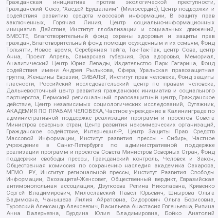
Гражданская инициатива против экологической преступности,
Гражданский Союз, "Хасдей Ерушалаим" (Милосердие), Центр поддержки и
содействия развитию средств массовой информации, В защиту прав
заключенных, Горячая Линия, Центр социально-информационных
инициатив Действие, Институт глобализации и социальных движений,
ВМЕСТЕ, Благотворительный фонд охраны здоровья и защиты прав
граждан, Благотворительный фонд помощи осужденным и их семьям, Фонд
Тольятти, Новое время, Серебряная тайга, Так-Так-Так, центр Сова, центр
Анна, Проект Апрель, Самарская губерния, Эра здоровья, Мемориал,
Аналитический Центр Юрия Левады, Издательство Парк Гагарина, Фонд
содействия имени Андрея Рылькова, Сфера, Уральская правозащитная
группа, Женщины Евразии, СИБАЛЬТ, Институт прав человека, Фонд защиты
гласности, Российский исследовательский центр по правам человека,
Дальневосточный центр развития гражданских инициатив и социального
партнерства, Пермский региональный правозащитный центр, Гражданское
действие, Центр независимых социологических исследований, Сутяжник,
АКАДЕМИЯ ПО ПРАВАМ ЧЕЛОВЕКА, Частное учреждение в Калининграде по
административной поддержке реализации программ и проектов Совета
Министров северных стран, Центр развития некоммерческих организаций,
Гражданское содействие, Интернешнл-Р, Центр Защиты Прав Средств
Массовой Информации, Институт развития прессы - Сибирь, Частное
учреждение в Санкт-Петербурге по административной поддержке
реализации программ и проектов Совета Министров Северных Стран, Фонд
поддержки свободы прессы, Гражданский контроль, Человек и Закон,
Общественная комиссия по сохранению наследия академика Сахарова,
МЕМО. РУ, Институт региональной прессы, Институт Развития Свободы
Информации, Экозащита!-Женсовет, Общественный вердикт, Евразийская
антимонопольная ассоциация, Дзугкоева Регина Николаевна, Кривенко
Сергей Владимирович, Милославский Павел Юрьевич, Шнырова Ольга
Вадимовна, Чанышева Лилия Айратовна, Сидорович Ольга Борисовна,
Туровский Александр Алексеевич, Васильева Анастасия Евгеньевна, Ривина
Анна Валерьевна, Бурдина Юлия Владимировна, Бойко Анатолий