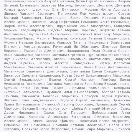
Николаевич, Пивоваров Андрей Сергеевич, Дугин Сергей Георгиевич, Аверин
Виталий Евгеньевич, Барахоев Магомед Бекханович, Шевченко Дмитрий
Александрович, Шарипков Олег Викторович, Мошель Ирина Ароновна,
Шведов Григорий Сергеевич, Пономарев Лев Александрович, Созаев
Валерий Валерьевич, Каргалицкий Борис Юльевич, Исакова Ирина
Александровна, Исламов Тимур Рифгатович, Романова Ольга Евгеньевна,
Щаров Сергей Алексадрович, Цирульников Борис Альбертович, Халидова
Марина Владимировна, Людевиг Марина Зариевна, Федотова Галина
Анатольевна, Паутов Юрий Анатольевич, Верховский Александр Маркович,
Пислакова-Паркер Марина Петровна, Кочеткова Татьяна Владимировна,
Чуркина Наталья Валерьевна, Акимова Татьяна Николаевна, Золотарева
Екатерина Александровна, Рачинский Ян Збигневич, Жемкова Елена
Борисовна, Гудков Лев Дмитриевич, Илларионова Юлия Юрьевна, Саранг
Анна Васильевна, Захарова Светлана Сергеевна, Щур Татьяна Михайловна,
Щур Николай Алексеевич, Аверин Владимир Анатольевич, Блинушов
Андрей Юрьевич, Мосин Алексей Геннадьевич, Гефтер Валентин
Михайлович, Симонов Алексей Кириллович, Флиге Ирина Анатольевна,
Мельникова Валентина Дмитриевна, Вититинова Елена Владимировна,
Баженова Светлана Куприяновна, Исаев Сергей Владимирович, Максимов
Сергей Владимирович, Беляев Сергей Иванович, Голубева Елена
Николаевна, Ганнушкина Светлана Алексеевна, Закс Елена Владимировна,
Буртина Елена Юрьевна, Гендель Людмила Залмановна, Кокорина
Екатерина Алексеевна, Шуманов Илья Вячеславович, Арапова Галина
Юрьевна, Свечников Анатолий Мариевич, Прохоров Вадим Юрьевич,
Шахова Елена Владимировна, Подузов Сергей Васильевич, Протасова
Ирина Вячеславовна, Литинский Леонид Борисович, Лукашевский Сергей
Маркович, Бахмин Вячеслав Иванович, Шабад Анатолий Ефимович, Сухих
Дарья Николаевна, Орлов Олег Петрович, Добровольская Анна
Дмитриевна, Королева Александра Евгеньевна, Смирнов Владимир
Александрович, Вицин Сергей Ефимович, Золотухин Борис Андреевич,
Левинсон Лев Семенович, Локшина Татьяна Иосифовна, Орлов Олег
Петрович, Полякова Мара Федоровна, Резник Генри Маркович, Захаров