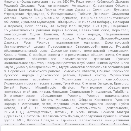
Национал-большевистская партия, ВЕК РА, Рада земли Кубанской Духовно
Родовой Державы Русь, организация Асгардская Славянская Община,
Община Капища Веды Перуна, Мужская Духовная Семинария Духовное
Учреждение, Нурджулар, К Богодержавию, Таблиги Джамаат, Свидетели
Иеговы, Русское национальное единство, Национал-социалистическое
общество, Джамаат мувахидов, Объединенный Вилайат Кабарды, Балкарии
и Карачая, Союз славян, Ат-Такфир Валь-Хиджра, Пит Буль, Национал-
социалистическая рабочая партия России, Славянский союз, Формат-18,
Благородный Орден Дьявола, Армия воли народа, Национальная
Социалистическая Инициатива города Череповца, Духовно-Родовая
Держава Русь, Русское национальное единство, Древнерусской
Инглистической церкви Православных Староверов-Инглингов, Русский
общенациональный союз, Движение против нелегальной иммиграции,
Кровь и Честь, О свободе совести и о религиозных объединениях, Омская
организация общественного политического движения Русское
национальное единство, Северное Братство, Клуб Болельщиков Футбольного
Клуба Динамо, Файзрахманисты, Мусульманская религиозная организация
п. Боровский Тюменского района Тюменской области, Община Коренного
Русского народа Щелковского района, Правый сектор, Украинская
национальная ассамблея – Украинская народная самооборона,
Украинская повстанческая армия, Тризуб им. Степана Бандеры, Братство,
Белый Крест, Misanthropic division, Религиозное объединение
последователей инглиизма, Народная Социальная Инициатива, TulaSkins,
Этнополитическое объединение Русские, Русское национальное
объединение Атака, Мечеть Мирмамеда, Община Коренного Русского
народа г. Астрахани, ВОЛЯ, Меджлис крымскотатарского народа, Рубеж
Севера, ТОЙС, О противодействии экстремистской деятельности,
РЕВТАТПОД, Артподготовка, Штольц, В честь иконы Божией Матери
Державная, Сектор 16, Независимость, Фирма, Молодежная правозащитная
группа МПГ, Курсом Правды и Единения, Каракольская инициативная
группа, Автоград Крю, Союз Славянских Сил Руси, Алля-Аят,
Благотворительный пансионат Ак Умут, Русская республика Русь,