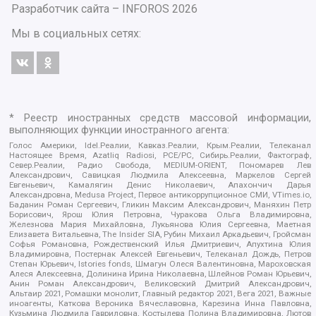
Разработчик сайта –
INFOROS
2026
Мы в социальных сетях:
* Реестр иностранных средств массовой информации,
выполняющих функции иностранного агента:
Голос Америки, Idel.Реалии, Кавказ.Реалии, Крым.Реалии, Телеканал
Настоящее Время, Azatliq Radiosi, PCE/PC, Сибирь.Реалии, Фактограф,
Север.Реалии, Радио Свобода, MEDIUM-ORIENT, Пономарев Лев
Александрович, Савицкая Людмила Алексеевна, Маркелов Сергей
Евгеньевич, Камалягин Денис Николаевич, Апахончич Дарья
Александровна, Medusa Project, Первое антикоррупционное СМИ, VTimes.io,
Баданин Роман Сергеевич, Гликин Максим Александрович, Маняхин Петр
Борисович, Ярош Юлия Петровна, Чуракова Ольга Владимировна,
Железнова Мария Михайловна, Лукьянова Юлия Сергеевна, Маетная
Елизавета Витальевна, The Insider SIA, Рубин Михаил Аркадьевич, Гройсман
Софья Романовна, Рождественский Илья Дмитриевич, Апухтина Юлия
Владимировна, Постернак Алексей Евгеньевич, Телеканал Дождь, Петров
Степан Юрьевич, Istories fonds, Шмагун Олеся Валентиновна, Мароховская
Алеся Алексеевна, Долинина Ирина Николаевна, Шлейнов Роман Юрьевич,
Анин Роман Александрович, Великовский Дмитрий Александрович,
Альтаир 2021, Ромашки монолит, Главный редактор 2021, Вега 2021, Важные
иноагенты, Каткова Вероника Вячеславовна, Карезина Инна Павловна,
Кузьмина Людмила Гавриловна, Костылева Полина Владимировна, Лютов