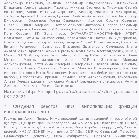
Александр Иванович, Жилкин Владимир Владимирович, Жилинский
Владимир Александрович, Тихонов Михаил Сергеевич, Пискунов Сергей
Евгеньевич, Ковин Виталий Сергеевич, Кильтау Екатерина Викторовна,
Любарев Аркадий Ефимович, Гурман Юрий Альбертович, Грезев Александр
Викторович, Важенков Артем Валерьевич, Иванова София Юрьевна,
Пигалкин Илья Валерьевич, Петров Алексей Викторович, Егоров Владимир
Владимирович, Гусев Андрей Юрьевич, Смирнов Сергей Сергеевич, Верзилов
Петр Юрьевич, ЗП, Зона права, ЖУРНАЛИСТ-ИНОСТРАННЫЙ АГЕНТ,
Вольтская Татьяна Анатольевна, Клепиковская Екатерина Дмитриевна,
Сотников Даниил Владимирович, Захаров Андрей Вячеславович, Симонов
Евгений Алексеевич, Сурначева Елизавета Дмитриевна, Соловьева Елена
Анатольевна, Арапова Галина Юрьевна, Перл Роман Александрович, МЕМО,
Mason G.E.S. Anonymous Foundation, Stichting Bellingcat, Якутия – Наше
Мнение, Москоу диджитал медиа, РС-Балт, Заговора Максим
Александрович, Ветошкина Валерия Валерьевна, Павлов Иван Юрьевич,
Скворцова Елена Сергеевна, Оленичев Максим Владимирович, Как бы
инагент, Кочетков Игорь Викторович, Иркутский союз библиофилов, Честные
выборы, Нобелевский призыв, Еланчик Олег Александрович, Григорьева
Алина Александровна, Григорьев Андрей Валерьевич , Гималова Регина
Эмилевна, Хисамова Регина Фаритовна
Источник:
https://minjust.gov.ru/ru/documents/7755/
данные на
03.12.2021
* Сведения реестра НКО, выполняющих функции
иностранного агента:
Гражданин.Армия.Право, Нижегородский центр немецкой и европейской
культуры, Центр гендерных исследований, Фонд защиты прав граждан Штаб,
Институт права и публичной политики, Фонд борьбы с коррупцией, Альянс
врачей, НАСИЛИЮ.НЕТ, Мы против СПИДа, СВЕЧА, Открытый Петербург,
Гуманитарное действие, Лига Избирателей, Правовая инициатива,