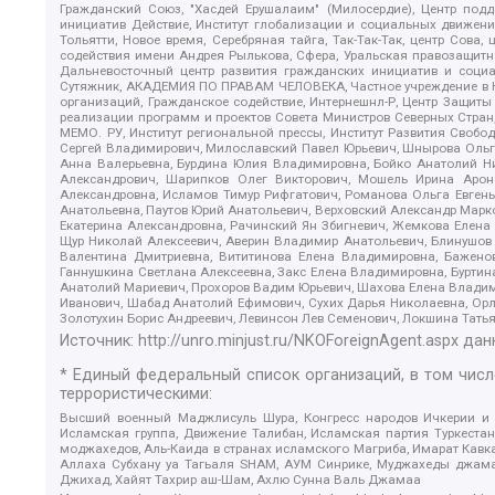
Гражданский Союз, "Хасдей Ерушалаим" (Милосердие), Центр под
инициатив Действие, Институт глобализации и социальных движен
Тольятти, Новое время, Серебряная тайга, Так-Так-Так, центр Сова
содействия имени Андрея Рылькова, Сфера, Уральская правозащитна
Дальневосточный центр развития гражданских инициатив и социа
Сутяжник, АКАДЕМИЯ ПО ПРАВАМ ЧЕЛОВЕКА, Частное учреждение в Ка
организаций, Гражданское содействие, Интернешнл-Р, Центр Защиты
реализации программ и проектов Совета Министров Северных Стран
МЕМО. РУ, Институт региональной прессы, Институт Развития Своб
Сергей Владимирович, Милославский Павел Юрьевич, Шнырова Ольга
Анна Валерьевна, Бурдина Юлия Владимировна, Бойко Анатолий Ник
Александрович, Шарипков Олег Викторович, Мошель Ирина Ароно
Александровна, Исламов Тимур Рифгатович, Романова Ольга Евгень
Анатольевна, Паутов Юрий Анатольевич, Верховский Александр Марк
Екатерина Александровна, Рачинский Ян Збигневич, Жемкова Елена 
Щур Николай Алексеевич, Аверин Владимир Анатольевич, Блинушов 
Валентина Дмитриевна, Вититинова Елена Владимировна, Баженов
Ганнушкина Светлана Алексеевна, Закс Елена Владимировна, Буртин
Анатолий Мариевич, Прохоров Вадим Юрьевич, Шахова Елена Владими
Иванович, Шабад Анатолий Ефимович, Сухих Дарья Николаевна, Орл
Золотухин Борис Андреевич, Левинсон Лев Семенович, Локшина Тать
Источник:
http://unro.minjust.ru/NKOForeignAgent.aspx
дан
* Единый федеральный список организаций, в том чис
террористическими:
Высший военный Маджлисуль Шура, Конгресс народов Ичкерии и Да
Исламская группа, Движение Талибан, Исламская партия Туркест
моджахедов, Аль-Каида в странах исламского Магриба, Имарат Кавка
Аллаха Субхану уа Тагьаля SHAM, АУМ Синрике, Муджахеды джамаа
Джихад, Хайят Тахрир аш-Шам, Ахлю Сунна Валь Джамаа