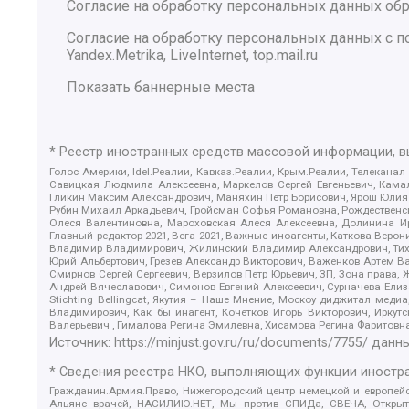
Согласие на обработку персональных данных обр
Согласие на обработку персональных данных с
Yandex.Metrika, LiveInternet, top.mail.ru
Показать баннерные места
* Реестр иностранных средств массовой информации, 
Голос Америки, Idel.Реалии, Кавказ.Реалии, Крым.Реалии, Телеканал
Савицкая Людмила Алексеевна, Маркелов Сергей Евгеньевич, Камал
Гликин Максим Александрович, Маняхин Петр Борисович, Ярош Юлия П
Рубин Михаил Аркадьевич, Гройсман Софья Романовна, Рождественски
Олеся Валентиновна, Мароховская Алеся Алексеевна, Долинина И
Главный редактор 2021, Вега 2021, Важные иноагенты, Каткова Вер
Владимир Владимирович, Жилинский Владимир Александрович, Тихон
Юрий Альбертович, Грезев Александр Викторович, Важенков Артем В
Смирнов Сергей Сергеевич, Верзилов Петр Юрьевич, ЗП, Зона прав
Андрей Вячеславович, Симонов Евгений Алексеевич, Сурначева Елиз
Stichting Bellingcat, Якутия – Наше Мнение, Москоу диджитал мед
Владимирович, Как бы инагент, Кочетков Игорь Викторович, Иркут
Валерьевич , Гималова Регина Эмилевна, Хисамова Регина Фаритовн
Источник:
https://minjust.gov.ru/ru/documents/7755/
данны
* Сведения реестра НКО, выполняющих функции иностра
Гражданин.Армия.Право, Нижегородский центр немецкой и европейск
Альянс врачей, НАСИЛИЮ.НЕТ, Мы против СПИДа, СВЕЧА, Открытый