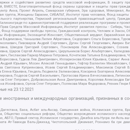
держки и содействия развитию средств массовой информации, В защиту п
ий, ВМЕСТЕ, Благотворительный фонд охраны здоровья и защиты прав граж
, центр Анна, Проект Апрель, Самарская губерния, Эра здоровья, Мемориал,
я группа, Женщины Евразии, СИБАЛЬТ, Институт прав человека, Фонд защиты 
льного партнерства, Пермский региональный правозащитный центр, Граждан
лининграде по административной поддержке реализации программ и проекто
 Прав Средств Массовой Информации, Институт развития прессы - Сибирь, Ча
, Фонд поддержки свободы прессы, Гражданский контроль, Человек и Закон, 
оды Информации, Экозащита!-Женсовет, Общественный вердикт, Евразийская а
 Вадимовна, Чанышева Лилия Айратовна, Сидорович Ольга Борисовна, Туровс
олаевич, Пивоваров Андрей Сергеевич, Дугин Сергей Георгиевич, Аверин В
вна, Шведов Григорий Сергеевич, Пономарев Лев Александрович, Созаев
евна, Щаров Сергей Алексадрович, Цирульников Борис Альбертович, Халидо
ович, Пислакова-Паркер Марина Петровна, Кочеткова Татьяна Владимировна, Ч
Борисовна, Гудков Лев Дмитриевич, Илларионова Юлия Юрьевна, Саранг Анна
Андрей Юрьевич, Мосин Алексей Геннадьевич, Гефтер Валентин Михайлович,
а Светлана Куприяновна, Исаев Сергей Владимирович, Максимов Сергей Вл
а Елена Юрьевна, Гендель Людмила Залмановна, Кокорина Екатерина Алексее
ровна, Подузов Сергей Васильевич, Протасова Ирина Вячеславовна, Литинск
ов Олег Петрович, Добровольская Анна Дмитриевна, Королева Александра Ев
яна Иосифовна, Орлов Олег Петрович, Полякова Мара Федоровна, Резник Генри
ные на
23.12.2021
ле иностранных и международных организаций, признанных в с
гестана, База, Асбат аль-Ансар, Священная война, Исламская группа, Бра
ана, Общество социальных реформ, Общество возрождения исламского насле
з, АБТО, Правый сектор, Исламское государство, Джабха аль-Нусра ли-Ахль а
та Ат-Тавхида Валь-Джихад, Чистопольский Джамаат, Рохнамо ба суи давлат