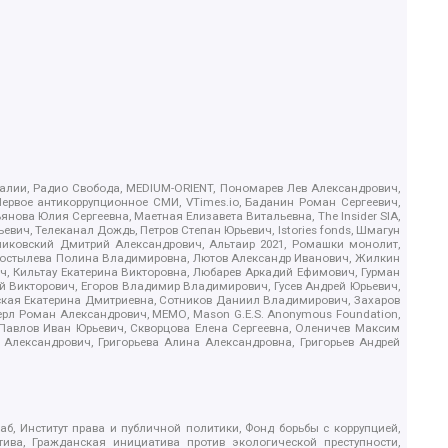
.Реалии, Радио Свобода, MEDIUM-ORIENT, Пономарев Лев Александрович,
ервое антикоррупционное СМИ, VTimes.io, Баданин Роман Сергеевич,
ова Юлия Сергеевна, Маетная Елизавета Витальевна, The Insider SIA,
ич, Телеканал Дождь, Петров Степан Юрьевич, Istories fonds, Шмагун
иковский Дмитрий Александрович, Альтаир 2021, Ромашки монолит,
, Костылева Полина Владимировна, Лютов Александр Иванович, Жилкин
, Кильтау Екатерина Викторовна, Любарев Аркадий Ефимович, Гурман
й Викторович, Егоров Владимир Владимирович, Гусев Андрей Юрьевич,
ская Екатерина Дмитриевна, Сотников Даниил Владимирович, Захаров
ерл Роман Александрович, МЕМО, Mason G.E.S. Anonymous Foundation,
, Павлов Иван Юрьевич, Скворцова Елена Сергеевна, Оленичев Максим
 Александрович, Григорьева Алина Александровна, Григорьев Андрей
б, Институт права и публичной политики, Фонд борьбы с коррупцией,
ива, Гражданская инициатива против экологической преступности,