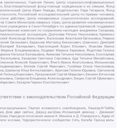
рав заключенных, Горячая Линия, Центр социально-информационных
дан, Благотворительный фонд помощи осужденным и их семьям, Фонд
 Аналитический Центр Юрия Левады, Издательство Парк Гагарина, Фонд
гласности, Российский исследовательский центр по правам человека,
ское действие, Центр независимых социологических исследований,
в Совета Министров северных стран, Центр развития некоммерческих
стное учреждение в Санкт-Петербурге по административной поддержке
Общественная комиссия по сохранению наследия академика Сахарова,
нтимонопольная ассоциация, Дзугкоева Регина Николаевна, Кривенко
кий Александр Алексеевич, Васильева Анастасия Евгеньевна, Ривина
италий Евгеньевич, Барахоев Магомед Бекханович, Шевченко Дмитрий
 Валерий Валерьевич, Каргалицкий Борис Юльевич, Исакова Ирина
ва Марина Владимировна, Людевиг Марина Зариевна, Федотова Галина
уркина Наталья Валерьевна, Акимова Татьяна Николаевна, Золотарева
 Васильевна, Захарова Светлана Сергеевна, Щур Татьяна Михайловна,
 Симонов Алексей Кириллович, Флиге Ирина Анатольевна, Мельникова
адимирович, Беляев Сергей Иванович, Голубева Елена Николаевна,
вна, Шуманов Илья Вячеславович, Арапова Галина Юрьевна, Свечников
ий Леонид Борисович, Лукашевский Сергей Маркович, Бахмин Вячеслав
геньевна, Смирнов Владимир Александрович, Вицин Сергей Ефимович,
 Маркович, Захаров Герман Константинович
оответствии с законодательством Российской Федерации
тья-мусульмане, Партия исламского освобождения, Лашкар-И-Тайба,
дия, Дом двух святых, Джунд аш-Шам, Исламский джихад – Джамаат
ш-Шам, Народное ополчение имени К. Минина и Д. Пожарского, Аджр от
и исломи, Террористическое сообщество Сеть, Катиба Таухид валь-