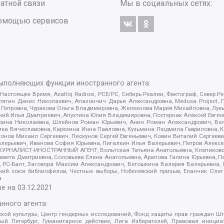
атной связи
Мы в социальных сетях:
 помощью сервисов
выполняющих функции иностранного агента:
 Настоящее Время, Azatliq Radiosi, PCE/PC, Сибирь.Реалии, Фактограф, Север
ягин Денис Николаевич, Апахончич Дарья Александровна, Medusa Project, П
етровна, Чуракова Ольга Владимировна, Железнова Мария Михайловна, Лукьян
й Илья Дмитриевич, Апухтина Юлия Владимировна, Постернак Алексей Евгеньев
рина Николаевна, Шлейнов Роман Юрьевич, Анин Роман Александрович, Вел
оника Вячеславовна, Карезина Инна Павловна, Кузьмина Людмила Гавриловна
ов Михаил Сергеевич, Пискунов Сергей Евгеньевич, Ковин Виталий Сергеевич
алерьевич, Иванова София Юрьевна, Пигалкин Илья Валерьевич, Петров Алексе
а, ЖУРНАЛИСТ-ИНОСТРАННЫЙ АГЕНТ, Вольтская Татьяна Анатольевна, Клепиков
авета Дмитриевна, Соловьева Елена Анатольевна, Арапова Галина Юрьевна, П
иа, РС-Балт, Заговора Максим Александрович, Ветошкина Валерия Валерьевна
ский союз библиофилов, Честные выборы, Нобелевский призыв, Еланчик Олег
а
е на
03.12.2021
нного агента:
ой культуры, Центр гендерных исследований, Фонд защиты прав граждан Шта
 Петербург, Гуманитарное действие, Лига Избирателей, Правовая инициат