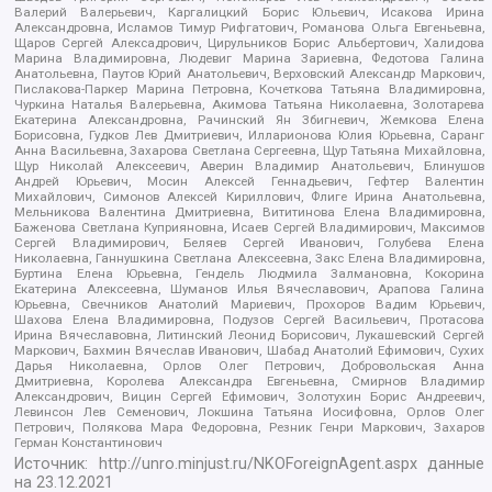
Валерий Валерьевич, Каргалицкий Борис Юльевич, Исакова Ирина
Александровна, Исламов Тимур Рифгатович, Романова Ольга Евгеньевна,
Щаров Сергей Алексадрович, Цирульников Борис Альбертович, Халидова
Марина Владимировна, Людевиг Марина Зариевна, Федотова Галина
Анатольевна, Паутов Юрий Анатольевич, Верховский Александр Маркович,
Пислакова-Паркер Марина Петровна, Кочеткова Татьяна Владимировна,
Чуркина Наталья Валерьевна, Акимова Татьяна Николаевна, Золотарева
Екатерина Александровна, Рачинский Ян Збигневич, Жемкова Елена
Борисовна, Гудков Лев Дмитриевич, Илларионова Юлия Юрьевна, Саранг
Анна Васильевна, Захарова Светлана Сергеевна, Щур Татьяна Михайловна,
Щур Николай Алексеевич, Аверин Владимир Анатольевич, Блинушов
Андрей Юрьевич, Мосин Алексей Геннадьевич, Гефтер Валентин
Михайлович, Симонов Алексей Кириллович, Флиге Ирина Анатольевна,
Мельникова Валентина Дмитриевна, Вититинова Елена Владимировна,
Баженова Светлана Куприяновна, Исаев Сергей Владимирович, Максимов
Сергей Владимирович, Беляев Сергей Иванович, Голубева Елена
Николаевна, Ганнушкина Светлана Алексеевна, Закс Елена Владимировна,
Буртина Елена Юрьевна, Гендель Людмила Залмановна, Кокорина
Екатерина Алексеевна, Шуманов Илья Вячеславович, Арапова Галина
Юрьевна, Свечников Анатолий Мариевич, Прохоров Вадим Юрьевич,
Шахова Елена Владимировна, Подузов Сергей Васильевич, Протасова
Ирина Вячеславовна, Литинский Леонид Борисович, Лукашевский Сергей
Маркович, Бахмин Вячеслав Иванович, Шабад Анатолий Ефимович, Сухих
Дарья Николаевна, Орлов Олег Петрович, Добровольская Анна
Дмитриевна, Королева Александра Евгеньевна, Смирнов Владимир
Александрович, Вицин Сергей Ефимович, Золотухин Борис Андреевич,
Левинсон Лев Семенович, Локшина Татьяна Иосифовна, Орлов Олег
Петрович, Полякова Мара Федоровна, Резник Генри Маркович, Захаров
Герман Константинович
Источник:
http://unro.minjust.ru/NKOForeignAgent.aspx
данные
на
23.12.2021