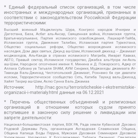
* Единый федеральный список организаций, в том числе
иностранных и международных организаций, признанных в
соответствии с законодательством Российской Федерации
террористическими:
Высший военный Маджлисуль Шура, Конгресс народов Ичкерии и
Дагестана, База, Асбат аль-Ансар, Священная война, Исламская группа,
Братья-мусульмане, Партия исламского освобождения, Лашкар-И-Тайба,
Исламская группа, Движение Талибан, Исламская партия Туркестана,
Общество социальных реформ, Общество возрождения исламского
наследия, Дом двух святых, Джунд аш-Шам, Исламский джихад – Джамаат
моджахедов, Аль-Каида в странах исламского Магриба, Имарат Кавказ,
АБТО, Правый сектор, Исламское государство, Джабха аль-Нусра ли-Ахль
аш-Шам, Народное ополчение имени К. Минина и Д. Пожарского, Аджр от
Аллаха Субхану уа Тагьаля SHAM, АУМ Синрике, Муджахеды джамаата Ат-
Тавхида Валь-Джихад, Чистопольский Джамаат, Рохнамо ба суи давлати
исломи, Террористическое сообщество Сеть, Катиба Таухид валь-Джихад,
Хайят Тахрир аш-Шам, Ахлю Сунна Валь Джамаа
Источник:
http://nac.gov.ru/terroristicheskie-i-ekstremistskie-
organizacii-i-materialy.html
данные на
06.12.2021
* Перечень общественных объединений и религиозных
организаций в отношении которых судом принято
вступившее в законную силу решение о ликвидации или
запрете деятельности:
Национал-большевистская партия, ВЕК РА, Рада земли Кубанской Духовно
Родовой Державы Русь, организация Асгардская Славянская Община,
Община Капища Веды Перуна, Мужская Духовная Семинария Духовное
Учреждение, Нурджулар, К Богодержавию, Таблиги Джамаат, Свидетели