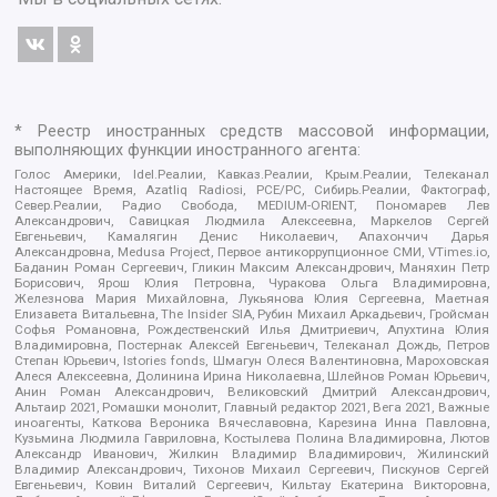
* Реестр иностранных средств массовой информации,
выполняющих функции иностранного агента:
Голос Америки, Idel.Реалии, Кавказ.Реалии, Крым.Реалии, Телеканал
Настоящее Время, Azatliq Radiosi, PCE/PC, Сибирь.Реалии, Фактограф,
Север.Реалии, Радио Свобода, MEDIUM-ORIENT, Пономарев Лев
Александрович, Савицкая Людмила Алексеевна, Маркелов Сергей
Евгеньевич, Камалягин Денис Николаевич, Апахончич Дарья
Александровна, Medusa Project, Первое антикоррупционное СМИ, VTimes.io,
Баданин Роман Сергеевич, Гликин Максим Александрович, Маняхин Петр
Борисович, Ярош Юлия Петровна, Чуракова Ольга Владимировна,
Железнова Мария Михайловна, Лукьянова Юлия Сергеевна, Маетная
Елизавета Витальевна, The Insider SIA, Рубин Михаил Аркадьевич, Гройсман
Софья Романовна, Рождественский Илья Дмитриевич, Апухтина Юлия
Владимировна, Постернак Алексей Евгеньевич, Телеканал Дождь, Петров
Степан Юрьевич, Istories fonds, Шмагун Олеся Валентиновна, Мароховская
Алеся Алексеевна, Долинина Ирина Николаевна, Шлейнов Роман Юрьевич,
Анин Роман Александрович, Великовский Дмитрий Александрович,
Альтаир 2021, Ромашки монолит, Главный редактор 2021, Вега 2021, Важные
иноагенты, Каткова Вероника Вячеславовна, Карезина Инна Павловна,
Кузьмина Людмила Гавриловна, Костылева Полина Владимировна, Лютов
Александр Иванович, Жилкин Владимир Владимирович, Жилинский
Владимир Александрович, Тихонов Михаил Сергеевич, Пискунов Сергей
Евгеньевич, Ковин Виталий Сергеевич, Кильтау Екатерина Викторовна,