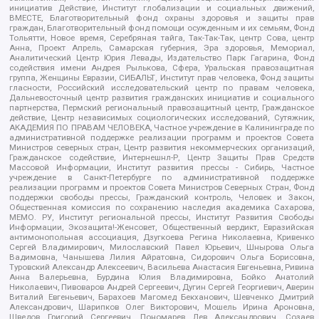
инициатив Действие, Институт глобализации и социальных движений,
ВМЕСТЕ, Благотворительный фонд охраны здоровья и защиты прав
граждан, Благотворительный фонд помощи осужденным и их семьям, Фонд
Тольятти, Новое время, Серебряная тайга, Так-Так-Так, центр Сова, центр
Анна, Проект Апрель, Самарская губерния, Эра здоровья, Мемориал,
Аналитический Центр Юрия Левады, Издательство Парк Гагарина, Фонд
содействия имени Андрея Рылькова, Сфера, Уральская правозащитная
группа, Женщины Евразии, СИБАЛЬТ, Институт прав человека, Фонд защиты
гласности, Российский исследовательский центр по правам человека,
Дальневосточный центр развития гражданских инициатив и социального
партнерства, Пермский региональный правозащитный центр, Гражданское
действие, Центр независимых социологических исследований, Сутяжник,
АКАДЕМИЯ ПО ПРАВАМ ЧЕЛОВЕКА, Частное учреждение в Калининграде по
административной поддержке реализации программ и проектов Совета
Министров северных стран, Центр развития некоммерческих организаций,
Гражданское содействие, Интернешнл-Р, Центр Защиты Прав Средств
Массовой Информации, Институт развития прессы - Сибирь, Частное
учреждение в Санкт-Петербурге по административной поддержке
реализации программ и проектов Совета Министров Северных Стран, Фонд
поддержки свободы прессы, Гражданский контроль, Человек и Закон,
Общественная комиссия по сохранению наследия академика Сахарова,
МЕМО. РУ, Институт региональной прессы, Институт Развития Свободы
Информации, Экозащита!-Женсовет, Общественный вердикт, Евразийская
антимонопольная ассоциация, Дзугкоева Регина Николаевна, Кривенко
Сергей Владимирович, Милославский Павел Юрьевич, Шнырова Ольга
Вадимовна, Чанышева Лилия Айратовна, Сидорович Ольга Борисовна,
Туровский Александр Алексеевич, Васильева Анастасия Евгеньевна, Ривина
Анна Валерьевна, Бурдина Юлия Владимировна, Бойко Анатолий
Николаевич, Пивоваров Андрей Сергеевич, Дугин Сергей Георгиевич, Аверин
Виталий Евгеньевич, Барахоев Магомед Бекханович, Шевченко Дмитрий
Александрович, Шарипков Олег Викторович, Мошель Ирина Ароновна,
Шведов Григорий Сергеевич, Пономарев Лев Александрович, Созаев