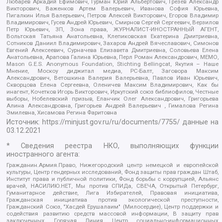
Любарев Аркадий Ефимович, Гурман Юрий Альбертович, Грезев Александр
Викторович, Важенков Артем Валерьевич, Иванова София Юрьевна,
Пигалкин Илья Валерьевич, Петров Алексей Викторович, Егоров Владимир
Владимирович, Гусев Андрей Юрьевич, Смирнов Сергей Сергеевич, Верзилов
Петр Юрьевич, ЗП, Зона права, ЖУРНАЛИСТ-ИНОСТРАННЫЙ АГЕНТ,
Вольтская Татьяна Анатольевна, Клепиковская Екатерина Дмитриевна,
Сотников Даниил Владимирович, Захаров Андрей Вячеславович, Симонов
Евгений Алексеевич, Сурначева Елизавета Дмитриевна, Соловьева Елена
Анатольевна, Арапова Галина Юрьевна, Перл Роман Александрович, МЕМО,
Mason G.E.S. Anonymous Foundation, Stichting Bellingcat, Якутия – Наше
Мнение, Москоу диджитал медиа, РС-Балт, Заговора Максим
Александрович, Ветошкина Валерия Валерьевна, Павлов Иван Юрьевич,
Скворцова Елена Сергеевна, Оленичев Максим Владимирович, Как бы
инагент, Кочетков Игорь Викторович, Иркутский союз библиофилов, Честные
выборы, Нобелевский призыв, Еланчик Олег Александрович, Григорьева
Алина Александровна, Григорьев Андрей Валерьевич , Гималова Регина
Эмилевна, Хисамова Регина Фаритовна
Источник:
https://minjust.gov.ru/ru/documents/7755/
данные на
03.12.2021
* Сведения реестра НКО, выполняющих функции
иностранного агента:
Гражданин.Армия.Право, Нижегородский центр немецкой и европейской
культуры, Центр гендерных исследований, Фонд защиты прав граждан Штаб,
Институт права и публичной политики, Фонд борьбы с коррупцией, Альянс
врачей, НАСИЛИЮ.НЕТ, Мы против СПИДа, СВЕЧА, Открытый Петербург,
Гуманитарное действие, Лига Избирателей, Правовая инициатива,
Гражданская инициатива против экологической преступности,
Гражданский Союз, "Хасдей Ерушалаим" (Милосердие), Центр поддержки и
содействия развитию средств массовой информации, В защиту прав
заключенных, Горячая Линия, Центр социально-информационных