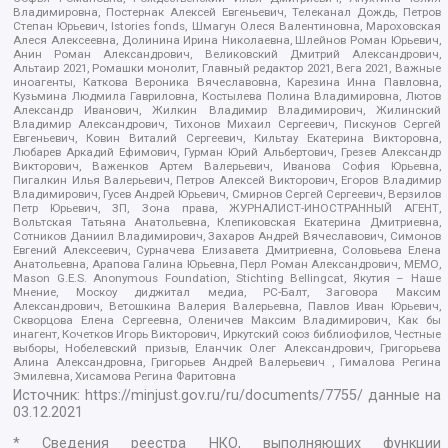
Владимировна, Постернак Алексей Евгеньевич, Телеканал Дождь, Петров
Степан Юрьевич, Istories fonds, Шмагун Олеся Валентиновна, Мароховская
Алеся Алексеевна, Долинина Ирина Николаевна, Шлейнов Роман Юрьевич,
Анин Роман Александрович, Великовский Дмитрий Александрович,
Альтаир 2021, Ромашки монолит, Главный редактор 2021, Вега 2021, Важные
иноагенты, Каткова Вероника Вячеславовна, Карезина Инна Павловна,
Кузьмина Людмила Гавриловна, Костылева Полина Владимировна, Лютов
Александр Иванович, Жилкин Владимир Владимирович, Жилинский
Владимир Александрович, Тихонов Михаил Сергеевич, Пискунов Сергей
Евгеньевич, Ковин Виталий Сергеевич, Кильтау Екатерина Викторовна,
Любарев Аркадий Ефимович, Гурман Юрий Альбертович, Грезев Александр
Викторович, Важенков Артем Валерьевич, Иванова София Юрьевна,
Пигалкин Илья Валерьевич, Петров Алексей Викторович, Егоров Владимир
Владимирович, Гусев Андрей Юрьевич, Смирнов Сергей Сергеевич, Верзилов
Петр Юрьевич, ЗП, Зона права, ЖУРНАЛИСТ-ИНОСТРАННЫЙ АГЕНТ,
Вольтская Татьяна Анатольевна, Клепиковская Екатерина Дмитриевна,
Сотников Даниил Владимирович, Захаров Андрей Вячеславович, Симонов
Евгений Алексеевич, Сурначева Елизавета Дмитриевна, Соловьева Елена
Анатольевна, Арапова Галина Юрьевна, Перл Роман Александрович, МЕМО,
Mason G.E.S. Anonymous Foundation, Stichting Bellingcat, Якутия – Наше
Мнение, Москоу диджитал медиа, РС-Балт, Заговора Максим
Александрович, Ветошкина Валерия Валерьевна, Павлов Иван Юрьевич,
Скворцова Елена Сергеевна, Оленичев Максим Владимирович, Как бы
инагент, Кочетков Игорь Викторович, Иркутский союз библиофилов, Честные
выборы, Нобелевский призыв, Еланчик Олег Александрович, Григорьева
Алина Александровна, Григорьев Андрей Валерьевич , Гималова Регина
Эмилевна, Хисамова Регина Фаритовна
Источник:
https://minjust.gov.ru/ru/documents/7755/
данные на
03.12.2021
* Сведения реестра НКО, выполняющих функции