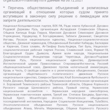
organizacii-i-materialy.html
данные на
06.12.2021
* Перечень общественных объединений и религиозных
организаций в отношении которых судом принято
вступившее в законную силу решение о ликвидации или
запрете деятельности:
Национал-большевистская партия, ВЕК РА, Рада земли Кубанской Духовно
Родовой Державы Русь, организация Асгардская Славянская Община,
Община Капища Веды Перуна, Мужская Духовная Семинария Духовное
Учреждение, Нурджулар, К Богодержавию, Таблиги Джамаат, Свидетели
Иеговы, Русское национальное единство, Национал-социалистическое
общество, Джамаат мувахидов, Объединенный Вилайат Кабарды, Балкарии
и Карачая, Союз славян, Ат-Такфир Валь-Хиджра, Пит Буль, Национал-
социалистическая рабочая партия России, Славянский союз, Формат-18,
Благородный Орден Дьявола, Армия воли народа, Национальная
Социалистическая Инициатива города Череповца, Духовно-Родовая
Держава Русь, Русское национальное единство, Древнерусской
Инглистической церкви Православных Староверов-Инглингов, Русский
общенациональный союз, Движение против нелегальной иммиграции,
Кровь и Честь, О свободе совести и о религиозных объединениях, Омская
организация общественного политического движения Русское
национальное единство, Северное Братство, Клуб Болельщиков Футбольного
Клуба Динамо, Файзрахманисты, Мусульманская религиозная организация
п. Боровский Тюменского района Тюменской области, Община Коренного
Русского народа Щелковского района, Правый сектор, Украинская
национальная ассамблея – Украинская народная самооборона,
Украинская повстанческая армия, Тризуб им. Степана Бандеры, Братство,
Белый Крест, Misanthropic division, Религиозное объединение
последователей инглиизма, Народная Социальная Инициатива, TulaSkins,
Этнополитическое объединение Русские, Русское национальное
объединение Атака, Мечеть Мирмамеда, Община Коренного Русского