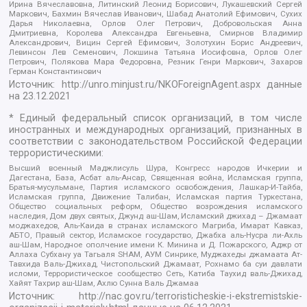
Ирина Вячеславовна, Литинский Леонид Борисович, Лукашевский Сергей
Маркович, Бахмин Вячеслав Иванович, Шабад Анатолий Ефимович, Сухих
Дарья Николаевна, Орлов Олег Петрович, Добровольская Анна
Дмитриевна, Королева Александра Евгеньевна, Смирнов Владимир
Александрович, Вицин Сергей Ефимович, Золотухин Борис Андреевич,
Левинсон Лев Семенович, Локшина Татьяна Иосифовна, Орлов Олег
Петрович, Полякова Мара Федоровна, Резник Генри Маркович, Захаров
Герман Константинович
Источник:
http://unro.minjust.ru/NKOForeignAgent.aspx
данные
на
23.12.2021
* Единый федеральный список организаций, в том числе
иностранных и международных организаций, признанных в
соответствии с законодательством Российской Федерации
террористическими:
Высший военный Маджлисуль Шура, Конгресс народов Ичкерии и
Дагестана, База, Асбат аль-Ансар, Священная война, Исламская группа,
Братья-мусульмане, Партия исламского освобождения, Лашкар-И-Тайба,
Исламская группа, Движение Талибан, Исламская партия Туркестана,
Общество социальных реформ, Общество возрождения исламского
наследия, Дом двух святых, Джунд аш-Шам, Исламский джихад – Джамаат
моджахедов, Аль-Каида в странах исламского Магриба, Имарат Кавказ,
АБТО, Правый сектор, Исламское государство, Джабха аль-Нусра ли-Ахль
аш-Шам, Народное ополчение имени К. Минина и Д. Пожарского, Аджр от
Аллаха Субхану уа Тагьаля SHAM, АУМ Синрике, Муджахеды джамаата Ат-
Тавхида Валь-Джихад, Чистопольский Джамаат, Рохнамо ба суи давлати
исломи, Террористическое сообщество Сеть, Катиба Таухид валь-Джихад,
Хайят Тахрир аш-Шам, Ахлю Сунна Валь Джамаа
Источник:
http://nac.gov.ru/terroristicheskie-i-ekstremistskie-