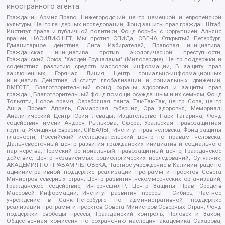
иностранного агента:
Гражданин.Армия.Право, Нижегородский центр немецкой и европейской
культуры, Центр гендерных исследований, Фонд защиты прав граждан Штаб,
Институт права и публичной политики, Фонд борьбы с коррупцией, Альянс
врачей, НАСИЛИЮ.НЕТ, Мы против СПИДа, СВЕЧА, Открытый Петербург,
Гуманитарное действие, Лига Избирателей, Правовая инициатива,
Гражданская инициатива против экологической преступности,
Гражданский Союз, "Хасдей Ерушалаим" (Милосердие), Центр поддержки и
содействия развитию средств массовой информации, В защиту прав
заключенных, Горячая Линия, Центр социально-информационных
инициатив Действие, Институт глобализации и социальных движений,
ВМЕСТЕ, Благотворительный фонд охраны здоровья и защиты прав
граждан, Благотворительный фонд помощи осужденным и их семьям, Фонд
Тольятти, Новое время, Серебряная тайга, Так-Так-Так, центр Сова, центр
Анна, Проект Апрель, Самарская губерния, Эра здоровья, Мемориал,
Аналитический Центр Юрия Левады, Издательство Парк Гагарина, Фонд
содействия имени Андрея Рылькова, Сфера, Уральская правозащитная
группа, Женщины Евразии, СИБАЛЬТ, Институт прав человека, Фонд защиты
гласности, Российский исследовательский центр по правам человека,
Дальневосточный центр развития гражданских инициатив и социального
партнерства, Пермский региональный правозащитный центр, Гражданское
действие, Центр независимых социологических исследований, Сутяжник,
АКАДЕМИЯ ПО ПРАВАМ ЧЕЛОВЕКА, Частное учреждение в Калининграде по
административной поддержке реализации программ и проектов Совета
Министров северных стран, Центр развития некоммерческих организаций,
Гражданское содействие, Интернешнл-Р, Центр Защиты Прав Средств
Массовой Информации, Институт развития прессы - Сибирь, Частное
учреждение в Санкт-Петербурге по административной поддержке
реализации программ и проектов Совета Министров Северных Стран, Фонд
поддержки свободы прессы, Гражданский контроль, Человек и Закон,
Общественная комиссия по сохранению наследия академика Сахарова,