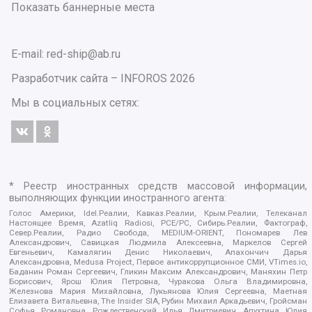
Показать баннерные места
E-mail: red-ship@ab.ru
Разработчик сайта –
INFOROS
2026
Мы в социальных сетях:
* Реестр иностранных средств массовой информации,
выполняющих функции иностранного агента:
Голос Америки, Idel.Реалии, Кавказ.Реалии, Крым.Реалии, Телеканал
Настоящее Время, Azatliq Radiosi, PCE/PC, Сибирь.Реалии, Фактограф,
Север.Реалии, Радио Свобода, MEDIUM-ORIENT, Пономарев Лев
Александрович, Савицкая Людмила Алексеевна, Маркелов Сергей
Евгеньевич, Камалягин Денис Николаевич, Апахончич Дарья
Александровна, Medusa Project, Первое антикоррупционное СМИ, VTimes.io,
Баданин Роман Сергеевич, Гликин Максим Александрович, Маняхин Петр
Борисович, Ярош Юлия Петровна, Чуракова Ольга Владимировна,
Железнова Мария Михайловна, Лукьянова Юлия Сергеевна, Маетная
Елизавета Витальевна, The Insider SIA, Рубин Михаил Аркадьевич, Гройсман
Софья Романовна, Рождественский Илья Дмитриевич, Апухтина Юлия