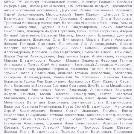
МЕМО. РУ, Институт региональной прессы, Институт Развития Свободы
Информации, Экозащита!-Женсовет, Общественный вердикт, Евразийская
антимонопольная ассоциация, Дзугкоева Регина Николаевна, Кривенко
Сергей Владимирович, Милославский Павел Юрьевич, Шнырова Ольга
Вадимовна, Чанышева Лилия Айратовна, Сидорович Ольга Борисовна,
Туровский Александр Алексеевич, Васильева Анастасия Евгеньевна, Ривина
Анна Валерьевна, Бурдина Юлия Владимировна, Бойко Анатолий
Николаевич, Пивоваров Андрей Сергеевич, Дугин Сергей Георгиевич, Аверин
Виталий Евгеньевич, Барахоев Магомед Бекханович, Шевченко Дмитрий
Александрович, Шарипков Олег Викторович, Мошель Ирина Ароновна,
Шведов Григорий Сергеевич, Пономарев Лев Александрович, Созаев
Валерий Валерьевич, Каргалицкий Борис Юльевич, Исакова Ирина
Александровна, Исламов Тимур Рифгатович, Романова Ольга Евгеньевна,
Щаров Сергей Алексадрович, Цирульников Борис Альбертович, Халидова
Марина Владимировна, Людевиг Марина Зариевна, Федотова Галина
Анатольевна, Паутов Юрий Анатольевич, Верховский Александр Маркович,
Пислакова-Паркер Марина Петровна, Кочеткова Татьяна Владимировна,
Чуркина Наталья Валерьевна, Акимова Татьяна Николаевна, Золотарева
Екатерина Александровна, Рачинский Ян Збигневич, Жемкова Елена
Борисовна, Гудков Лев Дмитриевич, Илларионова Юлия Юрьевна, Саранг
Анна Васильевна, Захарова Светлана Сергеевна, Щур Татьяна Михайловна,
Щур Николай Алексеевич, Аверин Владимир Анатольевич, Блинушов
Андрей Юрьевич, Мосин Алексей Геннадьевич, Гефтер Валентин
Михайлович, Симонов Алексей Кириллович, Флиге Ирина Анатольевна,
Мельникова Валентина Дмитриевна, Вититинова Елена Владимировна,
Баженова Светлана Куприяновна, Исаев Сергей Владимирович, Максимов
Сергей Владимирович, Беляев Сергей Иванович, Голубева Елена
Николаевна, Ганнушкина Светлана Алексеевна, Закс Елена Владимировна,
Буртина Елена Юрьевна, Гендель Людмила Залмановна, Кокорина
Екатерина Алексеевна, Шуманов Илья Вячеславович, Арапова Галина
Юрьевна, Свечников Анатолий Мариевич, Прохоров Вадим Юрьевич,
Шахова Елена Владимировна, Подузов Сергей Васильевич, Протасова