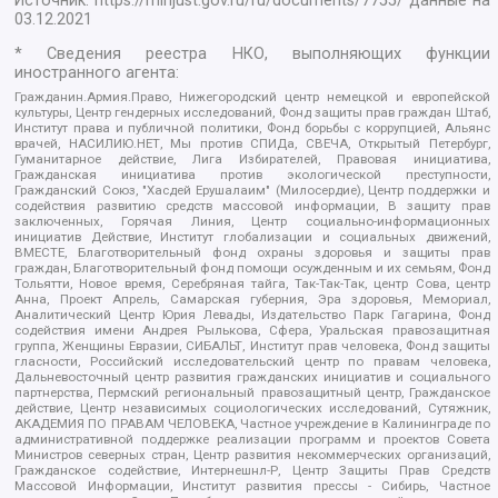
Источник:
https://minjust.gov.ru/ru/documents/7755/
данные на
03.12.2021
* Сведения реестра НКО, выполняющих функции
иностранного агента:
Гражданин.Армия.Право, Нижегородский центр немецкой и европейской
культуры, Центр гендерных исследований, Фонд защиты прав граждан Штаб,
Институт права и публичной политики, Фонд борьбы с коррупцией, Альянс
врачей, НАСИЛИЮ.НЕТ, Мы против СПИДа, СВЕЧА, Открытый Петербург,
Гуманитарное действие, Лига Избирателей, Правовая инициатива,
Гражданская инициатива против экологической преступности,
Гражданский Союз, "Хасдей Ерушалаим" (Милосердие), Центр поддержки и
содействия развитию средств массовой информации, В защиту прав
заключенных, Горячая Линия, Центр социально-информационных
инициатив Действие, Институт глобализации и социальных движений,
ВМЕСТЕ, Благотворительный фонд охраны здоровья и защиты прав
граждан, Благотворительный фонд помощи осужденным и их семьям, Фонд
Тольятти, Новое время, Серебряная тайга, Так-Так-Так, центр Сова, центр
Анна, Проект Апрель, Самарская губерния, Эра здоровья, Мемориал,
Аналитический Центр Юрия Левады, Издательство Парк Гагарина, Фонд
содействия имени Андрея Рылькова, Сфера, Уральская правозащитная
группа, Женщины Евразии, СИБАЛЬТ, Институт прав человека, Фонд защиты
гласности, Российский исследовательский центр по правам человека,
Дальневосточный центр развития гражданских инициатив и социального
партнерства, Пермский региональный правозащитный центр, Гражданское
действие, Центр независимых социологических исследований, Сутяжник,
АКАДЕМИЯ ПО ПРАВАМ ЧЕЛОВЕКА, Частное учреждение в Калининграде по
административной поддержке реализации программ и проектов Совета
Министров северных стран, Центр развития некоммерческих организаций,
Гражданское содействие, Интернешнл-Р, Центр Защиты Прав Средств
Массовой Информации, Институт развития прессы - Сибирь, Частное