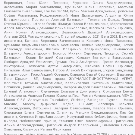
Борисович, Ярош Юлия Петровна, Чуракова Ольга Владимировна,
Железнова Мария Михайловна, Лукьянова Юлия Сергеевна, Маетная
Елизавета Витальевна, The Insider SIA, Рубин Михаил Аркадьевич, Гройсман
Софья Романовна, Рождественский Илья Дмитриевич, Апухтина Юлия
Владимировна, Постернак Алексей Евгеньевич, Телеканал Дождь, Петров
Степан Юрьевич, Istories fonds, Шмагун Олеся Валентиновна, Мароховская
Алеся Алексеевна, Долинина Ирина Николаевна, Шлейнов Роман Юрьевич,
Анин Роман Александрович, Великовский Дмитрий Александрович,
Альтаир 2021, Ромашки монолит, Главный редактор 2021, Вега 2021, Важные
иноагенты, Каткова Вероника Вячеславовна, Карезина Инна Павловна,
Кузьмина Людмила Гавриловна, Костылева Полина Владимировна, Лютов
Александр Иванович, Жилкин Владимир Владимирович, Жилинский
Владимир Александрович, Тихонов Михаил Сергеевич, Пискунов Сергей
Евгеньевич, Ковин Виталий Сергеевич, Кильтау Екатерина Викторовна,
Любарев Аркадий Ефимович, Гурман Юрий Альбертович, Грезев Александр
Викторович, Важенков Артем Валерьевич, Иванова София Юрьевна,
Пигалкин Илья Валерьевич, Петров Алексей Викторович, Егоров Владимир
Владимирович, Гусев Андрей Юрьевич, Смирнов Сергей Сергеевич, Верзилов
Петр Юрьевич, ЗП, Зона права, ЖУРНАЛИСТ-ИНОСТРАННЫЙ АГЕНТ,
Вольтская Татьяна Анатольевна, Клепиковская Екатерина Дмитриевна,
Сотников Даниил Владимирович, Захаров Андрей Вячеславович, Симонов
Евгений Алексеевич, Сурначева Елизавета Дмитриевна, Соловьева Елена
Анатольевна, Арапова Галина Юрьевна, Перл Роман Александрович, МЕМО,
Mason G.E.S. Anonymous Foundation, Stichting Bellingcat, Якутия – Наше
Мнение, Москоу диджитал медиа, РС-Балт, Заговора Максим
Александрович, Ветошкина Валерия Валерьевна, Павлов Иван Юрьевич,
Скворцова Елена Сергеевна, Оленичев Максим Владимирович, Как бы
инагент, Кочетков Игорь Викторович, Иркутский союз библиофилов, Честные
выборы, Нобелевский призыв, Еланчик Олег Александрович, Григорьева
Алина Александровна, Григорьев Андрей Валерьевич , Гималова Регина
Эмилевна, Хисамова Регина Фаритовна