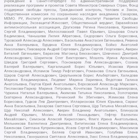
учреждение в Санкт-Петербурге по административной поддержке
реализации программ и проектов Совета Министров Северных Стран, Фонд
поддержки свободы прессы, Гражданский контроль, Человек и Закон,
Общественная комиссия по сохранению наследия академика Сахарова,
МЕМО. РУ, Институт региональной прессы, Институт Развития Свободы
Информации, Экозащита!-Женсовет, Общественный вердикт, Евразийская
антимонопольная ассоциация, Дзугкоева Регина Николаевна, Кривенко
Сергей Владимирович, Милославский Павел Юрьевич, Шнырова Ольга
Вадимовна, Чанышева Лилия Айратовна, Сидорович Ольга Борисовна,
Туровский Александр Алексеевич, Васильева Анастасия Евгеньевна, Ривина
Анна Валерьевна, Бурдина Юлия Владимировна, Бойко Анатолий
Николаевич, Пивоваров Андрей Сергеевич, Дугин Сергей Георгиевич, Аверин
Виталий Евгеньевич, Барахоев Магомед Бекханович, Шевченко Дмитрий
Александрович, Шарипков Олег Викторович, Мошель Ирина Ароновна,
Шведов Григорий Сергеевич, Пономарев Лев Александрович, Созаев
Валерий Валерьевич, Каргалицкий Борис Юльевич, Исакова Ирина
Александровна, Исламов Тимур Рифгатович, Романова Ольга Евгеньевна,
Щаров Сергей Алексадрович, Цирульников Борис Альбертович, Халидова
Марина Владимировна, Людевиг Марина Зариевна, Федотова Галина
Анатольевна, Паутов Юрий Анатольевич, Верховский Александр Маркович,
Пислакова-Паркер Марина Петровна, Кочеткова Татьяна Владимировна,
Чуркина Наталья Валерьевна, Акимова Татьяна Николаевна, Золотарева
Екатерина Александровна, Рачинский Ян Збигневич, Жемкова Елена
Борисовна, Гудков Лев Дмитриевич, Илларионова Юлия Юрьевна, Саранг
Анна Васильевна, Захарова Светлана Сергеевна, Щур Татьяна Михайловна,
Щур Николай Алексеевич, Аверин Владимир Анатольевич, Блинушов
Андрей Юрьевич, Мосин Алексей Геннадьевич, Гефтер Валентин
Михайлович, Симонов Алексей Кириллович, Флиге Ирина Анатольевна,
Мельникова Валентина Дмитриевна, Вититинова Елена Владимировна,
Баженова Светлана Куприяновна, Исаев Сергей Владимирович, Максимов
Сергей Владимирович, Беляев Сергей Иванович, Голубева Елена
Николаевна, Ганнушкина Светлана Алексеевна, Закс Елена Владимировна,