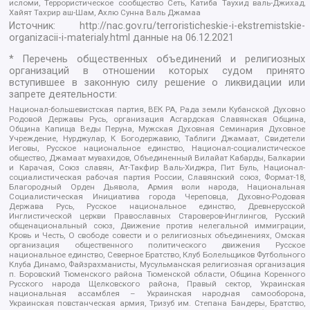
исломи, Террористическое сообщество Сеть, Катиба Таухид валь-Джихад,
Хайят Тахрир аш-Шам, Ахлю Сунна Валь Джамаа
Источник:
http://nac.gov.ru/terroristicheskie-i-ekstremistskie-
organizacii-i-materialy.html
данные на
06.12.2021
* Перечень общественных объединений и религиозных
организаций в отношении которых судом принято
вступившее в законную силу решение о ликвидации или
запрете деятельности:
Национал-большевистская партия, ВЕК РА, Рада земли Кубанской Духовно
Родовой Державы Русь, организация Асгардская Славянская Община,
Община Капища Веды Перуна, Мужская Духовная Семинария Духовное
Учреждение, Нурджулар, К Богодержавию, Таблиги Джамаат, Свидетели
Иеговы, Русское национальное единство, Национал-социалистическое
общество, Джамаат мувахидов, Объединенный Вилайат Кабарды, Балкарии
и Карачая, Союз славян, Ат-Такфир Валь-Хиджра, Пит Буль, Национал-
социалистическая рабочая партия России, Славянский союз, Формат-18,
Благородный Орден Дьявола, Армия воли народа, Национальная
Социалистическая Инициатива города Череповца, Духовно-Родовая
Держава Русь, Русское национальное единство, Древнерусской
Инглистической церкви Православных Староверов-Инглингов, Русский
общенациональный союз, Движение против нелегальной иммиграции,
Кровь и Честь, О свободе совести и о религиозных объединениях, Омская
организация общественного политического движения Русское
национальное единство, Северное Братство, Клуб Болельщиков Футбольного
Клуба Динамо, Файзрахманисты, Мусульманская религиозная организация
п. Боровский Тюменского района Тюменской области, Община Коренного
Русского народа Щелковского района, Правый сектор, Украинская
национальная ассамблея – Украинская народная самооборона,
Украинская повстанческая армия, Тризуб им. Степана Бандеры, Братство,