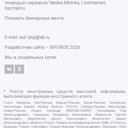
помощью сервисов Yandex.Metrika, LiveInternet,
top.mail.ru
Показать баннерные места
E-mail: red-ship@ab.ru
Разработчик сайта –
INFOROS
2026
Мы в социальных сетях:
* Реестр иностранных средств массовой информации,
выполняющих функции иностранного агента:
Голос Америки, Idel.Реалии, Кавказ.Реалии, Крым.Реалии, Телеканал
Настоящее Время, Azatliq Radiosi, PCE/PC, Сибирь.Реалии, Фактограф,
Север.Реалии, Радио Свобода, MEDIUM-ORIENT, Пономарев Лев
Александрович, Савицкая Людмила Алексеевна, Маркелов Сергей
Евгеньевич, Камалягин Денис Николаевич, Апахончич Дарья
Александровна, Medusa Project, Первое антикоррупционное СМИ, VTimes.io,
Баданин Роман Сергеевич, Гликин Максим Александрович, Маняхин Петр