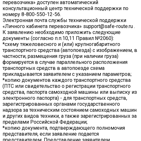
перевозчика» доступен автоматический
консультационный центр технической поддержки по
номеру 8-800-550-12-56.
Электронная почта службы технической поддержки
«Личного кабинета перевозчика» support@safe-route.ru .
К заявлению необходимо приложить следующие
документы (согласно п.п.10,11 Правил №2060):
*схему тяжеловесного и (или) крупногабаритного
транспортного средства (автопоезда) с изображением, в
частности, размещения груза (при наличии груза)
формируется в случае параллельного расположения
транспортных средств в автопоезде схема
прикладывается заявителем с указанием параметров;
*копию документов каждого транспортного средства
(ПТС или свидетельство о регистрации транспортного
средства, паспорта самоходной машины или выписку из
электронного паспорта) - для транспортных средств,
зарегистрированных органами государственного
надзора за техническим состоянием самоходных машин
и других видов техники, а также зарегистрированных за
пределами Российской Федерации;
*копию документа, подтверждающего полномочия
представителя, если заявление подается
представителем. Представление заявителем