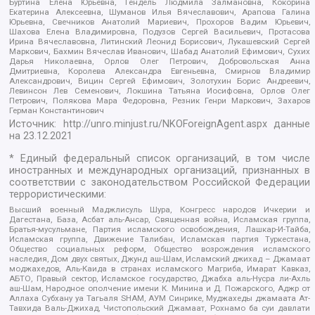
Буртина Елена Юрьевна, Гендель Людмила Залмановна, Кокорина
Екатерина Алексеевна, Шуманов Илья Вячеславович, Арапова Галина
Юрьевна, Свечников Анатолий Мариевич, Прохоров Вадим Юрьевич,
Шахова Елена Владимировна, Подузов Сергей Васильевич, Протасова
Ирина Вячеславовна, Литинский Леонид Борисович, Лукашевский Сергей
Маркович, Бахмин Вячеслав Иванович, Шабад Анатолий Ефимович, Сухих
Дарья Николаевна, Орлов Олег Петрович, Добровольская Анна
Дмитриевна, Королева Александра Евгеньевна, Смирнов Владимир
Александрович, Вицин Сергей Ефимович, Золотухин Борис Андреевич,
Левинсон Лев Семенович, Локшина Татьяна Иосифовна, Орлов Олег
Петрович, Полякова Мара Федоровна, Резник Генри Маркович, Захаров
Герман Константинович
Источник:
http://unro.minjust.ru/NKOForeignAgent.aspx
данные
на
23.12.2021
* Единый федеральный список организаций, в том числе
иностранных и международных организаций, признанных в
соответствии с законодательством Российской Федерации
террористическими:
Высший военный Маджлисуль Шура, Конгресс народов Ичкерии и
Дагестана, База, Асбат аль-Ансар, Священная война, Исламская группа,
Братья-мусульмане, Партия исламского освобождения, Лашкар-И-Тайба,
Исламская группа, Движение Талибан, Исламская партия Туркестана,
Общество социальных реформ, Общество возрождения исламского
наследия, Дом двух святых, Джунд аш-Шам, Исламский джихад – Джамаат
моджахедов, Аль-Каида в странах исламского Магриба, Имарат Кавказ,
АБТО, Правый сектор, Исламское государство, Джабха аль-Нусра ли-Ахль
аш-Шам, Народное ополчение имени К. Минина и Д. Пожарского, Аджр от
Аллаха Субхану уа Тагьаля SHAM, АУМ Синрике, Муджахеды джамаата Ат-
Тавхида Валь-Джихад, Чистопольский Джамаат, Рохнамо ба суи давлати