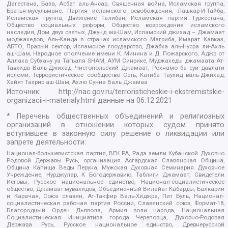
Дагестана, База, Асбат аль-Ансар, Священная война, Исламская группа,
Братья-мусульмане, Партия исламского освобождения, Лашкар-И-Тайба,
Исламская группа, Движение Талибан, Исламская партия Туркестана,
Общество социальных реформ, Общество возрождения исламского
наследия, Дом двух святых, Джунд аш-Шам, Исламский джихад – Джамаат
моджахедов, Аль-Каида в странах исламского Магриба, Имарат Кавказ,
АБТО, Правый сектор, Исламское государство, Джабха аль-Нусра ли-Ахль
аш-Шам, Народное ополчение имени К. Минина и Д. Пожарского, Аджр от
Аллаха Субхану уа Тагьаля SHAM, АУМ Синрике, Муджахеды джамаата Ат-
Тавхида Валь-Джихад, Чистопольский Джамаат, Рохнамо ба суи давлати
исломи, Террористическое сообщество Сеть, Катиба Таухид валь-Джихад,
Хайят Тахрир аш-Шам, Ахлю Сунна Валь Джамаа
Источник:
http://nac.gov.ru/terroristicheskie-i-ekstremistskie-
organizacii-i-materialy.html
данные на
06.12.2021
* Перечень общественных объединений и религиозных
организаций в отношении которых судом принято
вступившее в законную силу решение о ликвидации или
запрете деятельности:
Национал-большевистская партия, ВЕК РА, Рада земли Кубанской Духовно
Родовой Державы Русь, организация Асгардская Славянская Община,
Община Капища Веды Перуна, Мужская Духовная Семинария Духовное
Учреждение, Нурджулар, К Богодержавию, Таблиги Джамаат, Свидетели
Иеговы, Русское национальное единство, Национал-социалистическое
общество, Джамаат мувахидов, Объединенный Вилайат Кабарды, Балкарии
и Карачая, Союз славян, Ат-Такфир Валь-Хиджра, Пит Буль, Национал-
социалистическая рабочая партия России, Славянский союз, Формат-18,
Благородный Орден Дьявола, Армия воли народа, Национальная
Социалистическая Инициатива города Череповца, Духовно-Родовая
Держава Русь, Русское национальное единство, Древнерусской