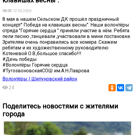
клавишах весны".
06:02
12.05.2026
8 мая в нашем Сельском ДК прошёл праздничный
концерт" Победа на клавишах весны". Наши волонтёры
отряда "Горячие сердца " приняли участие в нём. Ребята
пели песню ,танцевали ,участвовали в мини постановке.
Зрителям очень понравились все номера .Скажем
ребятам и их художественному руководителю
Котеневой О.В.,большое спасибо!!!
#День победы
#Волонтёры Горячие сердца
#ТугозвоновскаяСОШ им.А.Н.Лаврова
Волонтёры | Шипуновский район
24
Поделитесь новостями с жителями
города