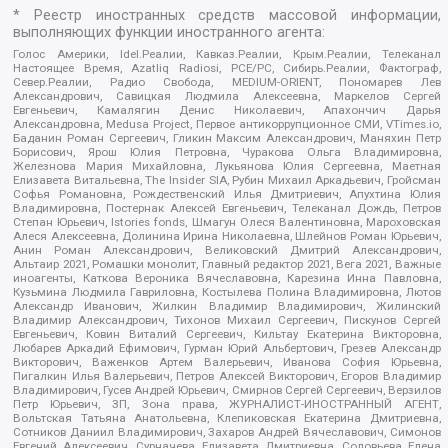
* Реестр иностранных средств массовой информации,
выполняющих функции иностранного агента:
Голос Америки, Idel.Реалии, Кавказ.Реалии, Крым.Реалии, Телеканал
Настоящее Время, Azatliq Radiosi, PCE/PC, Сибирь.Реалии, Фактограф,
Север.Реалии, Радио Свобода, MEDIUM-ORIENT, Пономарев Лев
Александрович, Савицкая Людмила Алексеевна, Маркелов Сергей
Евгеньевич, Камалягин Денис Николаевич, Апахончич Дарья
Александровна, Medusa Project, Первое антикоррупционное СМИ, VTimes.io,
Баданин Роман Сергеевич, Гликин Максим Александрович, Маняхин Петр
Борисович, Ярош Юлия Петровна, Чуракова Ольга Владимировна,
Железнова Мария Михайловна, Лукьянова Юлия Сергеевна, Маетная
Елизавета Витальевна, The Insider SIA, Рубин Михаил Аркадьевич, Гройсман
Софья Романовна, Рождественский Илья Дмитриевич, Апухтина Юлия
Владимировна, Постернак Алексей Евгеньевич, Телеканал Дождь, Петров
Степан Юрьевич, Istories fonds, Шмагун Олеся Валентиновна, Мароховская
Алеся Алексеевна, Долинина Ирина Николаевна, Шлейнов Роман Юрьевич,
Анин Роман Александрович, Великовский Дмитрий Александрович,
Альтаир 2021, Ромашки монолит, Главный редактор 2021, Вега 2021, Важные
иноагенты, Каткова Вероника Вячеславовна, Карезина Инна Павловна,
Кузьмина Людмила Гавриловна, Костылева Полина Владимировна, Лютов
Александр Иванович, Жилкин Владимир Владимирович, Жилинский
Владимир Александрович, Тихонов Михаил Сергеевич, Пискунов Сергей
Евгеньевич, Ковин Виталий Сергеевич, Кильтау Екатерина Викторовна,
Любарев Аркадий Ефимович, Гурман Юрий Альбертович, Грезев Александр
Викторович, Важенков Артем Валерьевич, Иванова София Юрьевна,
Пигалкин Илья Валерьевич, Петров Алексей Викторович, Егоров Владимир
Владимирович, Гусев Андрей Юрьевич, Смирнов Сергей Сергеевич, Верзилов
Петр Юрьевич, ЗП, Зона права, ЖУРНАЛИСТ-ИНОСТРАННЫЙ АГЕНТ,
Вольтская Татьяна Анатольевна, Клепиковская Екатерина Дмитриевна,
Сотников Даниил Владимирович, Захаров Андрей Вячеславович, Симонов
Евгений Алексеевич, Сурначева Елизавета Дмитриевна, Соловьева Елена