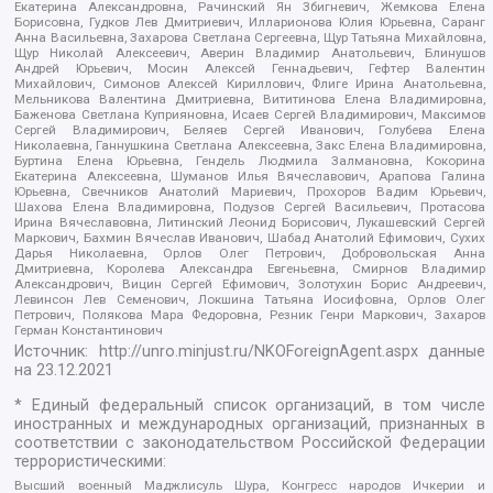
Екатерина Александровна, Рачинский Ян Збигневич, Жемкова Елена
Борисовна, Гудков Лев Дмитриевич, Илларионова Юлия Юрьевна, Саранг
Анна Васильевна, Захарова Светлана Сергеевна, Щур Татьяна Михайловна,
Щур Николай Алексеевич, Аверин Владимир Анатольевич, Блинушов
Андрей Юрьевич, Мосин Алексей Геннадьевич, Гефтер Валентин
Михайлович, Симонов Алексей Кириллович, Флиге Ирина Анатольевна,
Мельникова Валентина Дмитриевна, Вититинова Елена Владимировна,
Баженова Светлана Куприяновна, Исаев Сергей Владимирович, Максимов
Сергей Владимирович, Беляев Сергей Иванович, Голубева Елена
Николаевна, Ганнушкина Светлана Алексеевна, Закс Елена Владимировна,
Буртина Елена Юрьевна, Гендель Людмила Залмановна, Кокорина
Екатерина Алексеевна, Шуманов Илья Вячеславович, Арапова Галина
Юрьевна, Свечников Анатолий Мариевич, Прохоров Вадим Юрьевич,
Шахова Елена Владимировна, Подузов Сергей Васильевич, Протасова
Ирина Вячеславовна, Литинский Леонид Борисович, Лукашевский Сергей
Маркович, Бахмин Вячеслав Иванович, Шабад Анатолий Ефимович, Сухих
Дарья Николаевна, Орлов Олег Петрович, Добровольская Анна
Дмитриевна, Королева Александра Евгеньевна, Смирнов Владимир
Александрович, Вицин Сергей Ефимович, Золотухин Борис Андреевич,
Левинсон Лев Семенович, Локшина Татьяна Иосифовна, Орлов Олег
Петрович, Полякова Мара Федоровна, Резник Генри Маркович, Захаров
Герман Константинович
Источник:
http://unro.minjust.ru/NKOForeignAgent.aspx
данные
на
23.12.2021
* Единый федеральный список организаций, в том числе
иностранных и международных организаций, признанных в
соответствии с законодательством Российской Федерации
террористическими:
Высший военный Маджлисуль Шура, Конгресс народов Ичкерии и