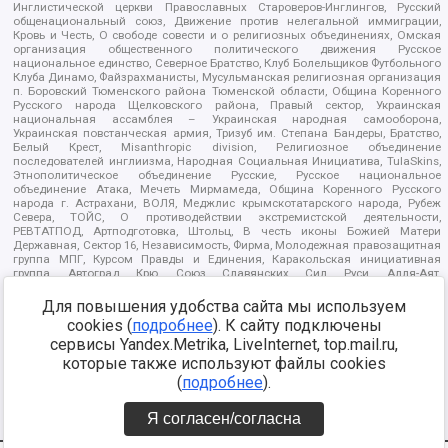
Инглистической церкви Православных Староверов-Инглингов, Русский
общенациональный союз, Движение против нелегальной иммиграции,
Кровь и Честь, О свободе совести и о религиозных объединениях, Омская
организация общественного политического движения Русское
национальное единство, Северное Братство, Клуб Болельщиков Футбольного
Клуба Динамо, Файзрахманисты, Мусульманская религиозная организация
п. Боровский Тюменского района Тюменской области, Община Коренного
Русского народа Щелковского района, Правый сектор, Украинская
национальная ассамблея – Украинская народная самооборона,
Украинская повстанческая армия, Тризуб им. Степана Бандеры, Братство,
Белый Крест, Misanthropic division, Религиозное объединение
последователей инглиизма, Народная Социальная Инициатива, TulaSkins,
Этнополитическое объединение Русские, Русское национальное
объединение Атака, Мечеть Мирмамеда, Община Коренного Русского
народа г. Астрахани, ВОЛЯ, Меджлис крымскотатарского народа, Рубеж
Севера, ТОЙС, О противодействии экстремистской деятельности,
РЕВТАТПОД, Артподготовка, Штольц, В честь иконы Божией Матери
Державная, Сектор 16, Независимость, Фирма, Молодежная правозащитная
группа МПГ, Курсом Правды и Единения, Каракольская инициативная
группа, Автоград Крю, Союз Славянских Сил Руси, Алля-Аят,
Благотворительный пансионат Ак Умут, Русская республика Русь,
Арестантское уголовное единство, Башкорт, Нация и свобода, W.H.С., Фалунь
Для повышения удобства сайта мы используем
Дафа, Иртыш Ultras, Русский Патриотический клуб-Новокузнецк/РПК,
cookies (
подробнее
). К сайту подключены
Сибирский державный союз, Фонд борьбы с коррупцией, Фонд защиты прав
сервисы Yandex.Metrika, LiveInternet, top.mail.ru,
граждан, Штабы Навального, Совет граждан СССР Прикубанского округа г.
Краснодара
которые также используют файлы cookies
Источник:
https://minjust.gov.ru/ru/documents/7822/
данные на
(
подробнее
).
08.12.2021
Я согласен/согласна