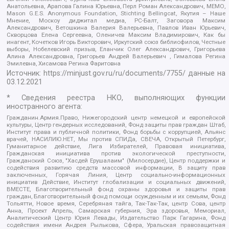
Анатольевна, Арапова Галина Юрьевна, Перл Роман Александрович, МЕМО,
Mason G.E.S. Anonymous Foundation, Stichting Bellingcat, Якутия – Наше
Мнение, Москоу диджитал медиа, РС-Балт, Заговора Максим
Александрович, Ветошкина Валерия Валерьевна, Павлов Иван Юрьевич,
Скворцова Елена Сергеевна, Оленичев Максим Владимирович, Как бы
инагент, Кочетков Игорь Викторович, Иркутский союз библиофилов, Честные
выборы, Нобелевский призыв, Еланчик Олег Александрович, Григорьева
Алина Александровна, Григорьев Андрей Валерьевич , Гималова Регина
Эмилевна, Хисамова Регина Фаритовна
Источник:
https://minjust.gov.ru/ru/documents/7755/
данные на
03.12.2021
* Сведения реестра НКО, выполняющих функции
иностранного агента:
Гражданин.Армия.Право, Нижегородский центр немецкой и европейской
культуры, Центр гендерных исследований, Фонд защиты прав граждан Штаб,
Институт права и публичной политики, Фонд борьбы с коррупцией, Альянс
врачей, НАСИЛИЮ.НЕТ, Мы против СПИДа, СВЕЧА, Открытый Петербург,
Гуманитарное действие, Лига Избирателей, Правовая инициатива,
Гражданская инициатива против экологической преступности,
Гражданский Союз, "Хасдей Ерушалаим" (Милосердие), Центр поддержки и
содействия развитию средств массовой информации, В защиту прав
заключенных, Горячая Линия, Центр социально-информационных
инициатив Действие, Институт глобализации и социальных движений,
ВМЕСТЕ, Благотворительный фонд охраны здоровья и защиты прав
граждан, Благотворительный фонд помощи осужденным и их семьям, Фонд
Тольятти, Новое время, Серебряная тайга, Так-Так-Так, центр Сова, центр
Анна, Проект Апрель, Самарская губерния, Эра здоровья, Мемориал,
Аналитический Центр Юрия Левады, Издательство Парк Гагарина, Фонд
содействия имени Андрея Рылькова, Сфера, Уральская правозащитная