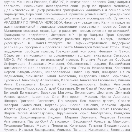
группа, Женщины Евразии, СИБАЛЬТ, Институт прав человека, Фонд защиты
гласности, Российский исследовательский центр по правам человека,
Дальневосточный центр развития гражданских инициатив и социального
партнерства, Пермский региональный правозащитный центр, Гражданское
действие, Центр независимых социологических исследований, Сутяжник,
АКАДЕМИЯ ПО ПРАВАМ ЧЕЛОВЕКА, Частное учреждение в Калининграде по
административной поддержке реализации программ и проектов Совета
Министров северных стран, Центр развития некоммерческих организаций,
Гражданское содействие, Интернешнл-Р, Центр Защиты Прав Средств
Массовой Информации, Институт развития прессы - Сибирь, Частное
учреждение в Санкт-Петербурге по административной поддержке
реализации программ и проектов Совета Министров Северных Стран, Фонд
поддержки свободы прессы, Гражданский контроль, Человек и Закон,
Общественная комиссия по сохранению наследия академика Сахарова,
МЕМО. РУ, Институт региональной прессы, Институт Развития Свободы
Информации, Экозащита!-Женсовет, Общественный вердикт, Евразийская
антимонопольная ассоциация, Дзугкоева Регина Николаевна, Кривенко
Сергей Владимирович, Милославский Павел Юрьевич, Шнырова Ольга
Вадимовна, Чанышева Лилия Айратовна, Сидорович Ольга Борисовна,
Туровский Александр Алексеевич, Васильева Анастасия Евгеньевна, Ривина
Анна Валерьевна, Бурдина Юлия Владимировна, Бойко Анатолий
Николаевич, Пивоваров Андрей Сергеевич, Дугин Сергей Георгиевич, Аверин
Виталий Евгеньевич, Барахоев Магомед Бекханович, Шевченко Дмитрий
Александрович, Шарипков Олег Викторович, Мошель Ирина Ароновна,
Шведов Григорий Сергеевич, Пономарев Лев Александрович, Созаев
Валерий Валерьевич, Каргалицкий Борис Юльевич, Исакова Ирина
Александровна, Исламов Тимур Рифгатович, Романова Ольга Евгеньевна,
Щаров Сергей Алексадрович, Цирульников Борис Альбертович, Халидова
Марина Владимировна, Людевиг Марина Зариевна, Федотова Галина
Анатольевна, Паутов Юрий Анатольевич, Верховский Александр Маркович,
Пислакова-Паркер Марина Петровна, Кочеткова Татьяна Владимировна,
Чуркина Наталья Валерьевна, Акимова Татьяна Николаевна, Золотарева