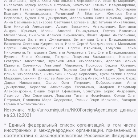
Анатольевна, Паутов Юрий Анатольевич, Верховский Александр Маркович,
Пислакова-Паркер Марина Петровна, Кочеткова Татьяна Владимировна,
Чуркина Наталья Валерьевна, Акимова Татьяна Николаевна, Золотарева
Екатерина Александровна, Рачинский Ян Збигневич, Жемкова Елена
Борисовна, Гудков Лев Дмитриевич, Илларионова Юлия Юрьевна, Саранг
Анна Васильевна, Захарова Светлана Сергеевна, Щур Татьяна Михайловна,
Щур Николай Алексеевич, Аверин Владимир Анатольевич, Блинушов
Андрей Юрьевич, Мосин Алексей Геннадьевич, Гефтер Валентин
Михайлович, Симонов Алексей Кириллович, Флиге Ирина Анатольевна,
Мельникова Валентина Дмитриевна, Вититинова Елена Владимировна,
Баженова Светлана Куприяновна, Исаев Сергей Владимирович, Максимов
Сергей Владимирович, Беляев Сергей Иванович, Голубева Елена
Николаевна, Ганнушкина Светлана Алексеевна, Закс Елена Владимировна,
Буртина Елена Юрьевна, Гендель Людмила Залмановна, Кокорина
Екатерина Алексеевна, Шуманов Илья Вячеславович, Арапова Галина
Юрьевна, Свечников Анатолий Мариевич, Прохоров Вадим Юрьевич,
Шахова Елена Владимировна, Подузов Сергей Васильевич, Протасова
Ирина Вячеславовна, Литинский Леонид Борисович, Лукашевский Сергей
Маркович, Бахмин Вячеслав Иванович, Шабад Анатолий Ефимович, Сухих
Дарья Николаевна, Орлов Олег Петрович, Добровольская Анна
Дмитриевна, Королева Александра Евгеньевна, Смирнов Владимир
Александрович, Вицин Сергей Ефимович, Золотухин Борис Андреевич,
Левинсон Лев Семенович, Локшина Татьяна Иосифовна, Орлов Олег
Петрович, Полякова Мара Федоровна, Резник Генри Маркович, Захаров
Герман Константинович
Источник:
http://unro.minjust.ru/NKOForeignAgent.aspx
данные
на
23.12.2021
* Единый федеральный список организаций, в том числе
иностранных и международных организаций, признанных в
соответствии с законодательством Российской Федерации