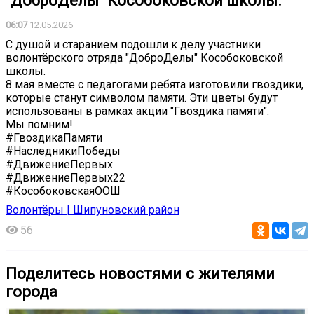
"ДоброДелы" Кособоковской школы.
06:07
12.05.2026
С душой и старанием подошли к делу участники
волонтёрского отряда "ДоброДелы" Кособоковской
школы.
8 мая вместе с педагогами ребята изготовили гвоздики,
которые станут символом памяти. Эти цветы будут
использованы в рамках акции "Гвоздика памяти".
Мы помним!
#ГвоздикаПамяти
#НаследникиПобеды
#ДвижениеПервых
#ДвижениеПервых22
#КособоковскаяООШ
Волонтёры | Шипуновский район
56
Поделитесь новостями с жителями
города