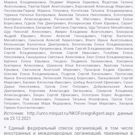
Марина Владимировна, Людевиг Марина Зариевна, Федотова Галина
Анатольевна, Паутов Юрий Анатольевич, Верховский Александр Маркович,
Пислакова-Паркер Марина Петровна, Кочеткова Татьяна Владимировна,
Чуркина Наталья Валерьевна, Акимова Татьяна Николаевна, Золотарева
Екатерина Александровна, Рачинский Ян Збигневич, Жемкова Елена
Борисовна, Гудков Лев Дмитриевич, Илларионова Юлия Юрьевна, Саранг
Анна Васильевна, Захарова Светлана Сергеевна, Щур Татьяна Михайловна,
Щур Николай Алексеевич, Аверин Владимир Анатольевич, Блинушов
Андрей Юрьевич, Мосин Алексей Геннадьевич, Гефтер Валентин
Михайлович, Симонов Алексей Кириллович, Флиге Ирина Анатольевна,
Мельникова Валентина Дмитриевна, Вититинова Елена Владимировна,
Баженова Светлана Куприяновна, Исаев Сергей Владимирович, Максимов
Сергей Владимирович, Беляев Сергей Иванович, Голубева Елена
Николаевна, Ганнушкина Светлана Алексеевна, Закс Елена Владимировна,
Буртина Елена Юрьевна, Гендель Людмила Залмановна, Кокорина
Екатерина Алексеевна, Шуманов Илья Вячеславович, Арапова Галина
Юрьевна, Свечников Анатолий Мариевич, Прохоров Вадим Юрьевич,
Шахова Елена Владимировна, Подузов Сергей Васильевич, Протасова
Ирина Вячеславовна, Литинский Леонид Борисович, Лукашевский Сергей
Маркович, Бахмин Вячеслав Иванович, Шабад Анатолий Ефимович, Сухих
Дарья Николаевна, Орлов Олег Петрович, Добровольская Анна
Дмитриевна, Королева Александра Евгеньевна, Смирнов Владимир
Александрович, Вицин Сергей Ефимович, Золотухин Борис Андреевич,
Левинсон Лев Семенович, Локшина Татьяна Иосифовна, Орлов Олег
Петрович, Полякова Мара Федоровна, Резник Генри Маркович, Захаров
Герман Константинович
Источник:
http://unro.minjust.ru/NKOForeignAgent.aspx
данные
на
23.12.2021
* Единый федеральный список организаций, в том числе
иностранных и международных организаций, признанных в