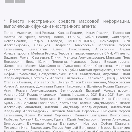
* Реестр иностранных средств массовой информации,
выполняющих функции иностранного агента:
Голос Америки, Idel.Реалии, Кавказ.Реалии, Крым.Реалии, Телеканал
Настоящее Время, Azatliq Radiosi, PCE/PC, Сибирь.Реалии, Фактограф,
Север.Реалии, Радио Свобода, MEDIUM-ORIENT, Пономарев Лев
Александрович, Савицкая Людмила Алексеевна, Маркелов Сергей
Евгеньевич, Камалягин Денис Николаевич, Апахончич Дарья
Александровна, Medusa Project, Первое антикоррупционное СМИ, VTimes.io,
Баданин Роман Сергеевич, Гликин Максим Александрович, Маняхин Петр
Борисович, Ярош Юлия Петровна, Чуракова Ольга Владимировна,
Железнова Мария Михайловна, Лукьянова Юлия Сергеевна, Маетная
Елизавета Витальевна, The Insider SIA, Рубин Михаил Аркадьевич, Гройсман
Софья Романовна, Рождественский Илья Дмитриевич, Апухтина Юлия
Владимировна, Постернак Алексей Евгеньевич, Телеканал Дождь, Петров
Степан Юрьевич, Istories fonds, Шмагун Олеся Валентиновна, Мароховская
Алеся Алексеевна, Долинина Ирина Николаевна, Шлейнов Роман Юрьевич,
Анин Роман Александрович, Великовский Дмитрий Александрович,
Альтаир 2021, Ромашки монолит, Главный редактор 2021, Вега 2021, Важные
иноагенты, Каткова Вероника Вячеславовна, Карезина Инна Павловна,
Кузьмина Людмила Гавриловна, Костылева Полина Владимировна, Лютов
Александр Иванович, Жилкин Владимир Владимирович, Жилинский
Владимир Александрович, Тихонов Михаил Сергеевич, Пискунов Сергей
Евгеньевич, Ковин Виталий Сергеевич, Кильтау Екатерина Викторовна,
Любарев Аркадий Ефимович, Гурман Юрий Альбертович, Грезев Александр
Викторович, Важенков Артем Валерьевич, Иванова София Юрьевна,
Пигалкин Илья Валерьевич, Петров Алексей Викторович, Егоров Владимир
Владимирович, Гусев Андрей Юрьевич, Смирнов Сергей Сергеевич, Верзилов