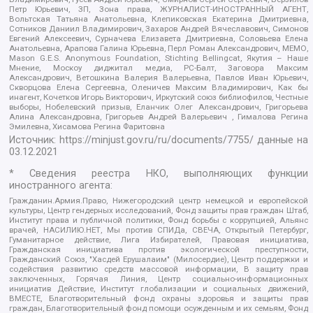
Петр Юрьевич, ЗП, Зона права, ЖУРНАЛИСТ-ИНОСТРАННЫЙ АГЕНТ,
Вольтская Татьяна Анатольевна, Клепиковская Екатерина Дмитриевна,
Сотников Даниил Владимирович, Захаров Андрей Вячеславович, Симонов
Евгений Алексеевич, Сурначева Елизавета Дмитриевна, Соловьева Елена
Анатольевна, Арапова Галина Юрьевна, Перл Роман Александрович, МЕМО,
Mason G.E.S. Anonymous Foundation, Stichting Bellingcat, Якутия – Наше
Мнение, Москоу диджитал медиа, РС-Балт, Заговора Максим
Александрович, Ветошкина Валерия Валерьевна, Павлов Иван Юрьевич,
Скворцова Елена Сергеевна, Оленичев Максим Владимирович, Как бы
инагент, Кочетков Игорь Викторович, Иркутский союз библиофилов, Честные
выборы, Нобелевский призыв, Еланчик Олег Александрович, Григорьева
Алина Александровна, Григорьев Андрей Валерьевич , Гималова Регина
Эмилевна, Хисамова Регина Фаритовна
Источник:
https://minjust.gov.ru/ru/documents/7755/
данные на
03.12.2021
* Сведения реестра НКО, выполняющих функции
иностранного агента:
Гражданин.Армия.Право, Нижегородский центр немецкой и европейской
культуры, Центр гендерных исследований, Фонд защиты прав граждан Штаб,
Институт права и публичной политики, Фонд борьбы с коррупцией, Альянс
врачей, НАСИЛИЮ.НЕТ, Мы против СПИДа, СВЕЧА, Открытый Петербург,
Гуманитарное действие, Лига Избирателей, Правовая инициатива,
Гражданская инициатива против экологической преступности,
Гражданский Союз, "Хасдей Ерушалаим" (Милосердие), Центр поддержки и
содействия развитию средств массовой информации, В защиту прав
заключенных, Горячая Линия, Центр социально-информационных
инициатив Действие, Институт глобализации и социальных движений,
ВМЕСТЕ, Благотворительный фонд охраны здоровья и защиты прав
граждан, Благотворительный фонд помощи осужденным и их семьям, Фонд