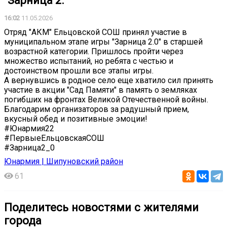
"Зарница 2.
16:02
11.05.2026
Отряд "АКМ" Ельцовской СОШ принял участие в
муниципальном этапе игры "Зарница 2.0" в старшей
возрастной категории. Пришлось пройти через
множество испытаний, но ребята с честью и
достоинством прошли все этапы игры.
А вернувшись в родное село еще хватило сил принять
участие в акции "Сад Памяти" в память о земляках
погибших на фронтах Великой Отечественной войны.
Благодарим организаторов за радушный прием,
вкусный обед и позитивные эмоции!
#Юнармия22
#ПервыеЕльцовскаяСОШ
#Зарница2_0
Юнармия | Шипуновский район
61
Поделитесь новостями с жителями
города