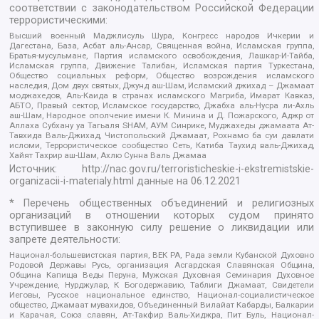
соответствии с законодательством Российской Федерации
террористическими:
Высший военный Маджлисуль Шура, Конгресс народов Ичкерии и
Дагестана, База, Асбат аль-Ансар, Священная война, Исламская группа,
Братья-мусульмане, Партия исламского освобождения, Лашкар-И-Тайба,
Исламская группа, Движение Талибан, Исламская партия Туркестана,
Общество социальных реформ, Общество возрождения исламского
наследия, Дом двух святых, Джунд аш-Шам, Исламский джихад – Джамаат
моджахедов, Аль-Каида в странах исламского Магриба, Имарат Кавказ,
АБТО, Правый сектор, Исламское государство, Джабха аль-Нусра ли-Ахль
аш-Шам, Народное ополчение имени К. Минина и Д. Пожарского, Аджр от
Аллаха Субхану уа Тагьаля SHAM, АУМ Синрике, Муджахеды джамаата Ат-
Тавхида Валь-Джихад, Чистопольский Джамаат, Рохнамо ба суи давлати
исломи, Террористическое сообщество Сеть, Катиба Таухид валь-Джихад,
Хайят Тахрир аш-Шам, Ахлю Сунна Валь Джамаа
Источник:
http://nac.gov.ru/terroristicheskie-i-ekstremistskie-
organizacii-i-materialy.html
данные на
06.12.2021
* Перечень общественных объединений и религиозных
организаций в отношении которых судом принято
вступившее в законную силу решение о ликвидации или
запрете деятельности:
Национал-большевистская партия, ВЕК РА, Рада земли Кубанской Духовно
Родовой Державы Русь, организация Асгардская Славянская Община,
Община Капища Веды Перуна, Мужская Духовная Семинария Духовное
Учреждение, Нурджулар, К Богодержавию, Таблиги Джамаат, Свидетели
Иеговы, Русское национальное единство, Национал-социалистическое
общество, Джамаат мувахидов, Объединенный Вилайат Кабарды, Балкарии
и Карачая, Союз славян, Ат-Такфир Валь-Хиджра, Пит Буль, Национал-