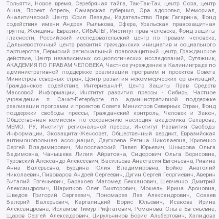
Тольятти, Новое время, Серебряная тайга, Так-Так-Так, центр Сова, центр
Анна, Проект Апрель, Самарская губерния, Эра здоровья, Мемориал,
Аналитический Центр Юрия Левады, Издательство Парк Гагарина, Фонд
содействия имени Андрея Рылькова, Сфера, Уральская правозащитная
группа, Женщины Евразии, СИБАЛЬТ, Институт прав человека, Фонд защиты
гласности, Российский исследовательский центр по правам человека,
Дальневосточный центр развития гражданских инициатив и социального
партнерства, Пермский региональный правозащитный центр, Гражданское
действие, Центр независимых социологических исследований, Сутяжник,
АКАДЕМИЯ ПО ПРАВАМ ЧЕЛОВЕКА, Частное учреждение в Калининграде по
административной поддержке реализации программ и проектов Совета
Министров северных стран, Центр развития некоммерческих организаций,
Гражданское содействие, Интернешнл-Р, Центр Защиты Прав Средств
Массовой Информации, Институт развития прессы - Сибирь, Частное
учреждение в Санкт-Петербурге по административной поддержке
реализации программ и проектов Совета Министров Северных Стран, Фонд
поддержки свободы прессы, Гражданский контроль, Человек и Закон,
Общественная комиссия по сохранению наследия академика Сахарова,
МЕМО. РУ, Институт региональной прессы, Институт Развития Свободы
Информации, Экозащита!-Женсовет, Общественный вердикт, Евразийская
антимонопольная ассоциация, Дзугкоева Регина Николаевна, Кривенко
Сергей Владимирович, Милославский Павел Юрьевич, Шнырова Ольга
Вадимовна, Чанышева Лилия Айратовна, Сидорович Ольга Борисовна,
Туровский Александр Алексеевич, Васильева Анастасия Евгеньевна, Ривина
Анна Валерьевна, Бурдина Юлия Владимировна, Бойко Анатолий
Николаевич, Пивоваров Андрей Сергеевич, Дугин Сергей Георгиевич, Аверин
Виталий Евгеньевич, Барахоев Магомед Бекханович, Шевченко Дмитрий
Александрович, Шарипков Олег Викторович, Мошель Ирина Ароновна,
Шведов Григорий Сергеевич, Пономарев Лев Александрович, Созаев
Валерий Валерьевич, Каргалицкий Борис Юльевич, Исакова Ирина
Александровна, Исламов Тимур Рифгатович, Романова Ольга Евгеньевна,
Щаров Сергей Алексадрович, Цирульников Борис Альбертович, Халидова