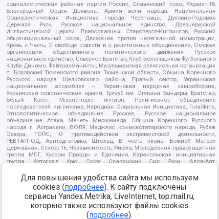
социалистическая рабочая партия России, Славянский союз, Формат-18,
Благородный Орден Дьявола, Армия воли народа, Национальная
Социалистическая Инициатива города Череповца, Духовно-Родовая
Держава Русь, Русское национальное единство, Древнерусской
Инглистической церкви Православных Староверов-Инглингов, Русский
общенациональный союз, Движение против нелегальной иммиграции,
Кровь и Честь, О свободе совести и о религиозных объединениях, Омская
организация общественного политического движения Русское
национальное единство, Северное Братство, Клуб Болельщиков Футбольного
Клуба Динамо, Файзрахманисты, Мусульманская религиозная организация
п. Боровский Тюменского района Тюменской области, Община Коренного
Русского народа Щелковского района, Правый сектор, Украинская
национальная ассамблея – Украинская народная самооборона,
Украинская повстанческая армия, Тризуб им. Степана Бандеры, Братство,
Белый Крест, Misanthropic division, Религиозное объединение
последователей инглиизма, Народная Социальная Инициатива, TulaSkins,
Этнополитическое объединение Русские, Русское национальное
объединение Атака, Мечеть Мирмамеда, Община Коренного Русского
народа г. Астрахани, ВОЛЯ, Меджлис крымскотатарского народа, Рубеж
Севера, ТОЙС, О противодействии экстремистской деятельности,
РЕВТАТПОД, Артподготовка, Штольц, В честь иконы Божией Матери
Державная, Сектор 16, Независимость, Фирма, Молодежная правозащитная
группа МПГ, Курсом Правды и Единения, Каракольская инициативная
группа, Автоград Крю, Союз Славянских Сил Руси, Алля-Аят,
Благотворительный пансионат Ак Умут, Русская республика Русь,
Арестантское уголовное единство, Башкорт, Нация и свобода, W.H.С., Фалунь
Для повышения удобства сайта мы используем
Дафа, Иртыш Ultras, Русский Патриотический клуб-Новокузнецк/РПК,
cookies (
подробнее
). К сайту подключены
Сибирский державный союз, Фонд борьбы с коррупцией, Фонд защиты прав
сервисы Yandex.Metrika, LiveInternet, top.mail.ru,
граждан, Штабы Навального, Совет граждан СССР Прикубанского округа г.
Краснодара
которые также используют файлы cookies
Источник:
https://minjust.gov.ru/ru/documents/7822/
данные на
(
подробнее
).