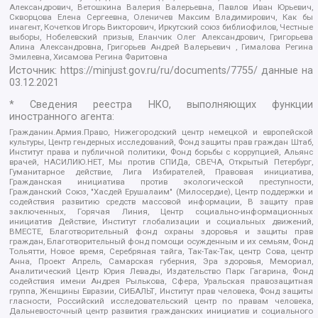
Александрович, Ветошкина Валерия Валерьевна, Павлов Иван Юрьевич,
Скворцова Елена Сергеевна, Оленичев Максим Владимирович, Как бы
инагент, Кочетков Игорь Викторович, Иркутский союз библиофилов, Честные
выборы, Нобелевский призыв, Еланчик Олег Александрович, Григорьева
Алина Александровна, Григорьев Андрей Валерьевич , Гималова Регина
Эмилевна, Хисамова Регина Фаритовна
Источник:
https://minjust.gov.ru/ru/documents/7755/
данные на
03.12.2021
* Сведения реестра НКО, выполняющих функции
иностранного агента:
Гражданин.Армия.Право, Нижегородский центр немецкой и европейской
культуры, Центр гендерных исследований, Фонд защиты прав граждан Штаб,
Институт права и публичной политики, Фонд борьбы с коррупцией, Альянс
врачей, НАСИЛИЮ.НЕТ, Мы против СПИДа, СВЕЧА, Открытый Петербург,
Гуманитарное действие, Лига Избирателей, Правовая инициатива,
Гражданская инициатива против экологической преступности,
Гражданский Союз, "Хасдей Ерушалаим" (Милосердие), Центр поддержки и
содействия развитию средств массовой информации, В защиту прав
заключенных, Горячая Линия, Центр социально-информационных
инициатив Действие, Институт глобализации и социальных движений,
ВМЕСТЕ, Благотворительный фонд охраны здоровья и защиты прав
граждан, Благотворительный фонд помощи осужденным и их семьям, Фонд
Тольятти, Новое время, Серебряная тайга, Так-Так-Так, центр Сова, центр
Анна, Проект Апрель, Самарская губерния, Эра здоровья, Мемориал,
Аналитический Центр Юрия Левады, Издательство Парк Гагарина, Фонд
содействия имени Андрея Рылькова, Сфера, Уральская правозащитная
группа, Женщины Евразии, СИБАЛЬТ, Институт прав человека, Фонд защиты
гласности, Российский исследовательский центр по правам человека,
Дальневосточный центр развития гражданских инициатив и социального