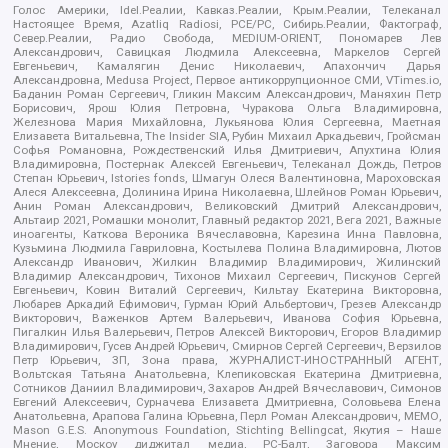
Голос Америки, Idel.Реалии, Кавказ.Реалии, Крым.Реалии, Телеканал
Настоящее Время, Azatliq Radiosi, PCE/PC, Сибирь.Реалии, Фактограф,
Север.Реалии, Радио Свобода, MEDIUM-ORIENT, Пономарев Лев
Александрович, Савицкая Людмила Алексеевна, Маркелов Сергей
Евгеньевич, Камалягин Денис Николаевич, Апахончич Дарья
Александровна, Medusa Project, Первое антикоррупционное СМИ, VTimes.io,
Баданин Роман Сергеевич, Гликин Максим Александрович, Маняхин Петр
Борисович, Ярош Юлия Петровна, Чуракова Ольга Владимировна,
Железнова Мария Михайловна, Лукьянова Юлия Сергеевна, Маетная
Елизавета Витальевна, The Insider SIA, Рубин Михаил Аркадьевич, Гройсман
Софья Романовна, Рождественский Илья Дмитриевич, Апухтина Юлия
Владимировна, Постернак Алексей Евгеньевич, Телеканал Дождь, Петров
Степан Юрьевич, Istories fonds, Шмагун Олеся Валентиновна, Мароховская
Алеся Алексеевна, Долинина Ирина Николаевна, Шлейнов Роман Юрьевич,
Анин Роман Александрович, Великовский Дмитрий Александрович,
Альтаир 2021, Ромашки монолит, Главный редактор 2021, Вега 2021, Важные
иноагенты, Каткова Вероника Вячеславовна, Карезина Инна Павловна,
Кузьмина Людмила Гавриловна, Костылева Полина Владимировна, Лютов
Александр Иванович, Жилкин Владимир Владимирович, Жилинский
Владимир Александрович, Тихонов Михаил Сергеевич, Пискунов Сергей
Евгеньевич, Ковин Виталий Сергеевич, Кильтау Екатерина Викторовна,
Любарев Аркадий Ефимович, Гурман Юрий Альбертович, Грезев Александр
Викторович, Важенков Артем Валерьевич, Иванова София Юрьевна,
Пигалкин Илья Валерьевич, Петров Алексей Викторович, Егоров Владимир
Владимирович, Гусев Андрей Юрьевич, Смирнов Сергей Сергеевич, Верзилов
Петр Юрьевич, ЗП, Зона права, ЖУРНАЛИСТ-ИНОСТРАННЫЙ АГЕНТ,
Вольтская Татьяна Анатольевна, Клепиковская Екатерина Дмитриевна,
Сотников Даниил Владимирович, Захаров Андрей Вячеславович, Симонов
Евгений Алексеевич, Сурначева Елизавета Дмитриевна, Соловьева Елена
Анатольевна, Арапова Галина Юрьевна, Перл Роман Александрович, МЕМО,
Mason G.E.S. Anonymous Foundation, Stichting Bellingcat, Якутия – Наше
Мнение, Москоу диджитал медиа, РС-Балт, Заговора Максим