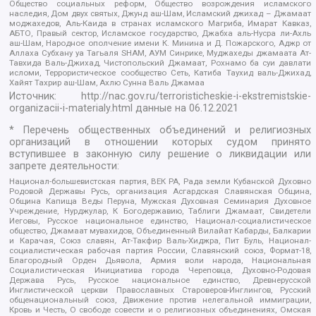
Общество социальных реформ, Общество возрождения исламского
наследия, Дом двух святых, Джунд аш-Шам, Исламский джихад – Джамаат
моджахедов, Аль-Каида в странах исламского Магриба, Имарат Кавказ,
АБТО, Правый сектор, Исламское государство, Джабха аль-Нусра ли-Ахль
аш-Шам, Народное ополчение имени К. Минина и Д. Пожарского, Аджр от
Аллаха Субхану уа Тагьаля SHAM, АУМ Синрике, Муджахеды джамаата Ат-
Тавхида Валь-Джихад, Чистопольский Джамаат, Рохнамо ба суи давлати
исломи, Террористическое сообщество Сеть, Катиба Таухид валь-Джихад,
Хайят Тахрир аш-Шам, Ахлю Сунна Валь Джамаа
Источник:
http://nac.gov.ru/terroristicheskie-i-ekstremistskie-
organizacii-i-materialy.html
данные на
06.12.2021
* Перечень общественных объединений и религиозных
организаций в отношении которых судом принято
вступившее в законную силу решение о ликвидации или
запрете деятельности:
Национал-большевистская партия, ВЕК РА, Рада земли Кубанской Духовно
Родовой Державы Русь, организация Асгардская Славянская Община,
Община Капища Веды Перуна, Мужская Духовная Семинария Духовное
Учреждение, Нурджулар, К Богодержавию, Таблиги Джамаат, Свидетели
Иеговы, Русское национальное единство, Национал-социалистическое
общество, Джамаат мувахидов, Объединенный Вилайат Кабарды, Балкарии
и Карачая, Союз славян, Ат-Такфир Валь-Хиджра, Пит Буль, Национал-
социалистическая рабочая партия России, Славянский союз, Формат-18,
Благородный Орден Дьявола, Армия воли народа, Национальная
Социалистическая Инициатива города Череповца, Духовно-Родовая
Держава Русь, Русское национальное единство, Древнерусской
Инглистической церкви Православных Староверов-Инглингов, Русский
общенациональный союз, Движение против нелегальной иммиграции,
Кровь и Честь, О свободе совести и о религиозных объединениях, Омская