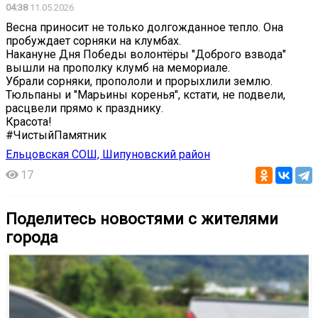
04:38
11.05.2026
Весна приносит не только долгожданное тепло. Она
пробуждает сорняки на клумбах.
Накануне Дня Победы волонтёры "Доброго взвода"
вышли на прополку клумб на мемориале.
Убрали сорняки, пропололи и прорыхлили землю.
Тюльпаны и "Марьины коренья", кстати, не подвели,
расцвели прямо к празднику.
Красота!
#ЧистыйПамятник
Ельцовская СОШ, Шипуновский район
17
Поделитесь новостями с жителями
города