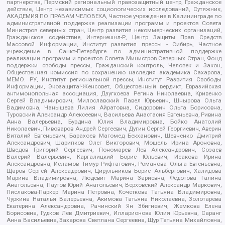
партнерства, Пермский региональный правозащитный центр, Гражданское
действие, Центр независимых социологических исследований, Сутяжник,
АКАДЕМИЯ ПО ПРАВАМ ЧЕЛОВЕКА, Частное учреждение в Калининграде по
административной поддержке реализации программ и проектов Совета
Министров северных стран, Центр развития некоммерческих организаций,
Гражданское содействие, Интернешнл-Р, Центр Защиты Прав Средств
Массовой Информации, Институт развития прессы - Сибирь, Частное
учреждение в Санкт-Петербурге по административной поддержке
реализации программ и проектов Совета Министров Северных Стран, Фонд
поддержки свободы прессы, Гражданский контроль, Человек и Закон,
Общественная комиссия по сохранению наследия академика Сахарова,
МЕМО. РУ, Институт региональной прессы, Институт Развития Свободы
Информации, Экозащита!-Женсовет, Общественный вердикт, Евразийская
антимонопольная ассоциация, Дзугкоева Регина Николаевна, Кривенко
Сергей Владимирович, Милославский Павел Юрьевич, Шнырова Ольга
Вадимовна, Чанышева Лилия Айратовна, Сидорович Ольга Борисовна,
Туровский Александр Алексеевич, Васильева Анастасия Евгеньевна, Ривина
Анна Валерьевна, Бурдина Юлия Владимировна, Бойко Анатолий
Николаевич, Пивоваров Андрей Сергеевич, Дугин Сергей Георгиевич, Аверин
Виталий Евгеньевич, Барахоев Магомед Бекханович, Шевченко Дмитрий
Александрович, Шарипков Олег Викторович, Мошель Ирина Ароновна,
Шведов Григорий Сергеевич, Пономарев Лев Александрович, Созаев
Валерий Валерьевич, Каргалицкий Борис Юльевич, Исакова Ирина
Александровна, Исламов Тимур Рифгатович, Романова Ольга Евгеньевна,
Щаров Сергей Алексадрович, Цирульников Борис Альбертович, Халидова
Марина Владимировна, Людевиг Марина Зариевна, Федотова Галина
Анатольевна, Паутов Юрий Анатольевич, Верховский Александр Маркович,
Пислакова-Паркер Марина Петровна, Кочеткова Татьяна Владимировна,
Чуркина Наталья Валерьевна, Акимова Татьяна Николаевна, Золотарева
Екатерина Александровна, Рачинский Ян Збигневич, Жемкова Елена
Борисовна, Гудков Лев Дмитриевич, Илларионова Юлия Юрьевна, Саранг
Анна Васильевна, Захарова Светлана Сергеевна, Щур Татьяна Михайловна,