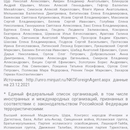
Щур Николай Алексеевич, Аверин Владимир Анатольевич, Блинушов
Андрей Юрьевич, Мосин Алексей Геннадьевич, Гефтер Валентин
Михайлович, Симонов Алексей Кириллович, Флиге Ирина Анатольевна,
Мельникова Валентина Дмитриевна, Вититинова Елена Владимировна,
Баженова Светлана Куприяновна, Исаев Сергей Владимирович, Максимов
Сергей Владимирович, Беляев Сергей Иванович, Голубева Елена
Николаевна, Ганнушкина Светлана Алексеевна, Закс Елена Владимировна,
Буртина Елена Юрьевна, Гендель Людмила Залмановна, Кокорина
Екатерина Алексеевна, Шуманов Илья Вячеславович, Арапова Галина
Юрьевна, Свечников Анатолий Мариевич, Прохоров Вадим Юрьевич,
Шахова Елена Владимировна, Подузов Сергей Васильевич, Протасова
Ирина Вячеславовна, Литинский Леонид Борисович, Лукашевский Сергей
Маркович, Бахмин Вячеслав Иванович, Шабад Анатолий Ефимович, Сухих
Дарья Николаевна, Орлов Олег Петрович, Добровольская Анна
Дмитриевна, Королева Александра Евгеньевна, Смирнов Владимир
Александрович, Вицин Сергей Ефимович, Золотухин Борис Андреевич,
Левинсон Лев Семенович, Локшина Татьяна Иосифовна, Орлов Олег
Петрович, Полякова Мара Федоровна, Резник Генри Маркович, Захаров
Герман Константинович
Источник:
http://unro.minjust.ru/NKOForeignAgent.aspx
данные
на
23.12.2021
* Единый федеральный список организаций, в том числе
иностранных и международных организаций, признанных в
соответствии с законодательством Российской Федерации
террористическими:
Высший военный Маджлисуль Шура, Конгресс народов Ичкерии и
Дагестана, База, Асбат аль-Ансар, Священная война, Исламская группа,
Братья-мусульмане, Партия исламского освобождения, Лашкар-И-Тайба,
Исламская группа, Движение Талибан, Исламская партия Туркестана,