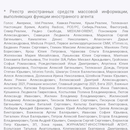
* Реестр иностранных средств массовой информации,
выполняющих функции иностранного агента:
Голос Америки, Idel.Реалии, Кавказ.Реалии, Крым.Реалии, Телеканал
Настоящее Время, Azatliq Radiosi, PCE/PC, Сибирь.Реалии, Фактограф,
Север.Реалии, Радио Свобода, MEDIUM-ORIENT, Пономарев Лев
Александрович, Савицкая Людмила Алексеевна, Маркелов Сергей
Евгеньевич, Камалягин Денис Николаевич, Апахончич Дарья
Александровна, Medusa Project, Первое антикоррупционное СМИ, VTimes.io,
Баданин Роман Сергеевич, Гликин Максим Александрович, Маняхин Петр
Борисович, Ярош Юлия Петровна, Чуракова Ольга Владимировна,
Железнова Мария Михайловна, Лукьянова Юлия Сергеевна, Маетная
Елизавета Витальевна, The Insider SIA, Рубин Михаил Аркадьевич, Гройсман
Софья Романовна, Рождественский Илья Дмитриевич, Апухтина Юлия
Владимировна, Постернак Алексей Евгеньевич, Телеканал Дождь, Петров
Степан Юрьевич, Istories fonds, Шмагун Олеся Валентиновна, Мароховская
Алеся Алексеевна, Долинина Ирина Николаевна, Шлейнов Роман Юрьевич,
Анин Роман Александрович, Великовский Дмитрий Александрович,
Альтаир 2021, Ромашки монолит, Главный редактор 2021, Вега 2021, Важные
иноагенты, Каткова Вероника Вячеславовна, Карезина Инна Павловна,
Кузьмина Людмила Гавриловна, Костылева Полина Владимировна, Лютов
Александр Иванович, Жилкин Владимир Владимирович, Жилинский
Владимир Александрович, Тихонов Михаил Сергеевич, Пискунов Сергей
Евгеньевич, Ковин Виталий Сергеевич, Кильтау Екатерина Викторовна,
Любарев Аркадий Ефимович, Гурман Юрий Альбертович, Грезев Александр
Викторович, Важенков Артем Валерьевич, Иванова София Юрьевна,
Пигалкин Илья Валерьевич, Петров Алексей Викторович, Егоров Владимир
Владимирович, Гусев Андрей Юрьевич, Смирнов Сергей Сергеевич, Верзилов
Петр Юрьевич, ЗП, Зона права, ЖУРНАЛИСТ-ИНОСТРАННЫЙ АГЕНТ,
Вольтская Татьяна Анатольевна, Клепиковская Екатерина Дмитриевна,