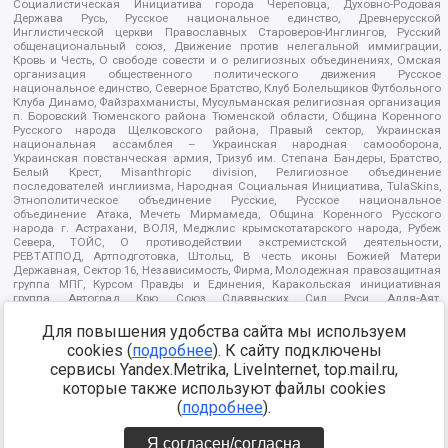
Социалистическая Инициатива города Череповца, Духовно-Родовая
Держава Русь, Русское национальное единство, Древнерусской
Инглистической церкви Православных Староверов-Инглингов, Русский
общенациональный союз, Движение против нелегальной иммиграции,
Кровь и Честь, О свободе совести и о религиозных объединениях, Омская
организация общественного политического движения Русское
национальное единство, Северное Братство, Клуб Болельщиков Футбольного
Клуба Динамо, Файзрахманисты, Мусульманская религиозная организация
п. Боровский Тюменского района Тюменской области, Община Коренного
Русского народа Щелковского района, Правый сектор, Украинская
национальная ассамблея – Украинская народная самооборона,
Украинская повстанческая армия, Тризуб им. Степана Бандеры, Братство,
Белый Крест, Misanthropic division, Религиозное объединение
последователей инглиизма, Народная Социальная Инициатива, TulaSkins,
Этнополитическое объединение Русские, Русское национальное
объединение Атака, Мечеть Мирмамеда, Община Коренного Русского
народа г. Астрахани, ВОЛЯ, Меджлис крымскотатарского народа, Рубеж
Севера, ТОЙС, О противодействии экстремистской деятельности,
РЕВТАТПОД, Артподготовка, Штольц, В честь иконы Божией Матери
Державная, Сектор 16, Независимость, Фирма, Молодежная правозащитная
группа МПГ, Курсом Правды и Единения, Каракольская инициативная
группа, Автоград Крю, Союз Славянских Сил Руси, Алля-Аят,
Благотворительный пансионат Ак Умут, Русская республика Русь,
Арестантское уголовное единство, Башкорт, Нация и свобода, W.H.С., Фалунь
Для повышения удобства сайта мы используем
Дафа, Иртыш Ultras, Русский Патриотический клуб-Новокузнецк/РПК,
cookies (
подробнее
). К сайту подключены
Сибирский державный союз, Фонд борьбы с коррупцией, Фонд защиты прав
сервисы Yandex.Metrika, LiveInternet, top.mail.ru,
граждан, Штабы Навального, Совет граждан СССР Прикубанского округа г.
Краснодара
которые также используют файлы cookies
Источник:
https://minjust.gov.ru/ru/documents/7822/
данные на
(
подробнее
).
08.12.2021
Я согласен/согласна