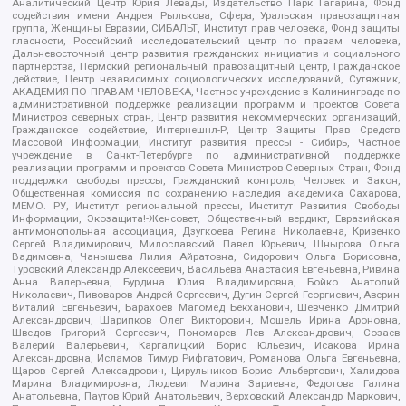
Аналитический Центр Юрия Левады, Издательство Парк Гагарина, Фонд
содействия имени Андрея Рылькова, Сфера, Уральская правозащитная
группа, Женщины Евразии, СИБАЛЬТ, Институт прав человека, Фонд защиты
гласности, Российский исследовательский центр по правам человека,
Дальневосточный центр развития гражданских инициатив и социального
партнерства, Пермский региональный правозащитный центр, Гражданское
действие, Центр независимых социологических исследований, Сутяжник,
АКАДЕМИЯ ПО ПРАВАМ ЧЕЛОВЕКА, Частное учреждение в Калининграде по
административной поддержке реализации программ и проектов Совета
Министров северных стран, Центр развития некоммерческих организаций,
Гражданское содействие, Интернешнл-Р, Центр Защиты Прав Средств
Массовой Информации, Институт развития прессы - Сибирь, Частное
учреждение в Санкт-Петербурге по административной поддержке
реализации программ и проектов Совета Министров Северных Стран, Фонд
поддержки свободы прессы, Гражданский контроль, Человек и Закон,
Общественная комиссия по сохранению наследия академика Сахарова,
МЕМО. РУ, Институт региональной прессы, Институт Развития Свободы
Информации, Экозащита!-Женсовет, Общественный вердикт, Евразийская
антимонопольная ассоциация, Дзугкоева Регина Николаевна, Кривенко
Сергей Владимирович, Милославский Павел Юрьевич, Шнырова Ольга
Вадимовна, Чанышева Лилия Айратовна, Сидорович Ольга Борисовна,
Туровский Александр Алексеевич, Васильева Анастасия Евгеньевна, Ривина
Анна Валерьевна, Бурдина Юлия Владимировна, Бойко Анатолий
Николаевич, Пивоваров Андрей Сергеевич, Дугин Сергей Георгиевич, Аверин
Виталий Евгеньевич, Барахоев Магомед Бекханович, Шевченко Дмитрий
Александрович, Шарипков Олег Викторович, Мошель Ирина Ароновна,
Шведов Григорий Сергеевич, Пономарев Лев Александрович, Созаев
Валерий Валерьевич, Каргалицкий Борис Юльевич, Исакова Ирина
Александровна, Исламов Тимур Рифгатович, Романова Ольга Евгеньевна,
Щаров Сергей Алексадрович, Цирульников Борис Альбертович, Халидова
Марина Владимировна, Людевиг Марина Зариевна, Федотова Галина
Анатольевна, Паутов Юрий Анатольевич, Верховский Александр Маркович,