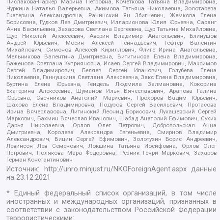
Пислакова-Паркер Марина Петровна, Кочеткова Татьяна Владимировна,
Чуркина Наталья Валерьевна, Акимова Татьяна Николаевна, Золотарева
Екатерина Александровна, Рачинский Ян Збигневич, Жемкова Елена
Борисовна, Гудков Лев Дмитриевич, Илларионова Юлия Юрьевна, Саранг
Анна Васильевна, Захарова Светлана Сергеевна, Щур Татьяна Михайловна,
Щур Николай Алексеевич, Аверин Владимир Анатольевич, Блинушов
Андрей Юрьевич, Мосин Алексей Геннадьевич, Гефтер Валентин
Михайлович, Симонов Алексей Кириллович, Флиге Ирина Анатольевна,
Мельникова Валентина Дмитриевна, Вититинова Елена Владимировна,
Баженова Светлана Куприяновна, Исаев Сергей Владимирович, Максимов
Сергей Владимирович, Беляев Сергей Иванович, Голубева Елена
Николаевна, Ганнушкина Светлана Алексеевна, Закс Елена Владимировна,
Буртина Елена Юрьевна, Гендель Людмила Залмановна, Кокорина
Екатерина Алексеевна, Шуманов Илья Вячеславович, Арапова Галина
Юрьевна, Свечников Анатолий Мариевич, Прохоров Вадим Юрьевич,
Шахова Елена Владимировна, Подузов Сергей Васильевич, Протасова
Ирина Вячеславовна, Литинский Леонид Борисович, Лукашевский Сергей
Маркович, Бахмин Вячеслав Иванович, Шабад Анатолий Ефимович, Сухих
Дарья Николаевна, Орлов Олег Петрович, Добровольская Анна
Дмитриевна, Королева Александра Евгеньевна, Смирнов Владимир
Александрович, Вицин Сергей Ефимович, Золотухин Борис Андреевич,
Левинсон Лев Семенович, Локшина Татьяна Иосифовна, Орлов Олег
Петрович, Полякова Мара Федоровна, Резник Генри Маркович, Захаров
Герман Константинович
Источник:
http://unro.minjust.ru/NKOForeignAgent.aspx
данные
на
23.12.2021
* Единый федеральный список организаций, в том числе
иностранных и международных организаций, признанных в
соответствии с законодательством Российской Федерации
террористическими: