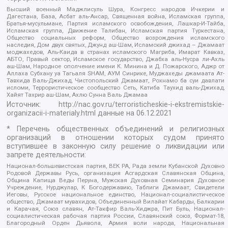
Высший военный Маджлисуль Шура, Конгресс народов Ичкерии и
Дагестана, База, Асбат аль-Ансар, Священная война, Исламская группа,
Братья-мусульмане, Партия исламского освобождения, Лашкар-И-Тайба,
Исламская группа, Движение Талибан, Исламская партия Туркестана,
Общество социальных реформ, Общество возрождения исламского
наследия, Дом двух святых, Джунд аш-Шам, Исламский джихад – Джамаат
моджахедов, Аль-Каида в странах исламского Магриба, Имарат Кавказ,
АБТО, Правый сектор, Исламское государство, Джабха аль-Нусра ли-Ахль
аш-Шам, Народное ополчение имени К. Минина и Д. Пожарского, Аджр от
Аллаха Субхану уа Тагьаля SHAM, АУМ Синрике, Муджахеды джамаата Ат-
Тавхида Валь-Джихад, Чистопольский Джамаат, Рохнамо ба суи давлати
исломи, Террористическое сообщество Сеть, Катиба Таухид валь-Джихад,
Хайят Тахрир аш-Шам, Ахлю Сунна Валь Джамаа
Источник:
http://nac.gov.ru/terroristicheskie-i-ekstremistskie-
organizacii-i-materialy.html
данные на
06.12.2021
* Перечень общественных объединений и религиозных
организаций в отношении которых судом принято
вступившее в законную силу решение о ликвидации или
запрете деятельности:
Национал-большевистская партия, ВЕК РА, Рада земли Кубанской Духовно
Родовой Державы Русь, организация Асгардская Славянская Община,
Община Капища Веды Перуна, Мужская Духовная Семинария Духовное
Учреждение, Нурджулар, К Богодержавию, Таблиги Джамаат, Свидетели
Иеговы, Русское национальное единство, Национал-социалистическое
общество, Джамаат мувахидов, Объединенный Вилайат Кабарды, Балкарии
и Карачая, Союз славян, Ат-Такфир Валь-Хиджра, Пит Буль, Национал-
социалистическая рабочая партия России, Славянский союз, Формат-18,
Благородный Орден Дьявола, Армия воли народа, Национальная