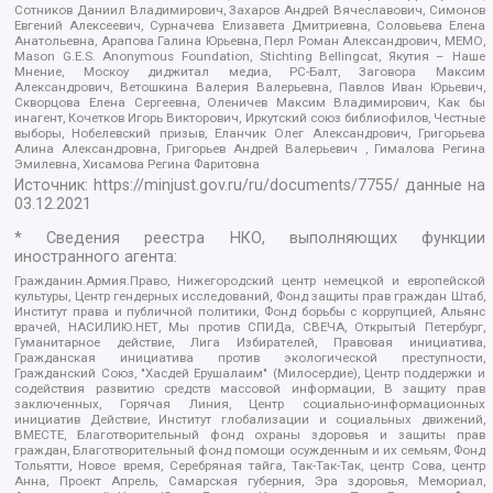
Сотников Даниил Владимирович, Захаров Андрей Вячеславович, Симонов
Евгений Алексеевич, Сурначева Елизавета Дмитриевна, Соловьева Елена
Анатольевна, Арапова Галина Юрьевна, Перл Роман Александрович, МЕМО,
Mason G.E.S. Anonymous Foundation, Stichting Bellingcat, Якутия – Наше
Мнение, Москоу диджитал медиа, РС-Балт, Заговора Максим
Александрович, Ветошкина Валерия Валерьевна, Павлов Иван Юрьевич,
Скворцова Елена Сергеевна, Оленичев Максим Владимирович, Как бы
инагент, Кочетков Игорь Викторович, Иркутский союз библиофилов, Честные
выборы, Нобелевский призыв, Еланчик Олег Александрович, Григорьева
Алина Александровна, Григорьев Андрей Валерьевич , Гималова Регина
Эмилевна, Хисамова Регина Фаритовна
Источник:
https://minjust.gov.ru/ru/documents/7755/
данные на
03.12.2021
* Сведения реестра НКО, выполняющих функции
иностранного агента:
Гражданин.Армия.Право, Нижегородский центр немецкой и европейской
культуры, Центр гендерных исследований, Фонд защиты прав граждан Штаб,
Институт права и публичной политики, Фонд борьбы с коррупцией, Альянс
врачей, НАСИЛИЮ.НЕТ, Мы против СПИДа, СВЕЧА, Открытый Петербург,
Гуманитарное действие, Лига Избирателей, Правовая инициатива,
Гражданская инициатива против экологической преступности,
Гражданский Союз, "Хасдей Ерушалаим" (Милосердие), Центр поддержки и
содействия развитию средств массовой информации, В защиту прав
заключенных, Горячая Линия, Центр социально-информационных
инициатив Действие, Институт глобализации и социальных движений,
ВМЕСТЕ, Благотворительный фонд охраны здоровья и защиты прав
граждан, Благотворительный фонд помощи осужденным и их семьям, Фонд
Тольятти, Новое время, Серебряная тайга, Так-Так-Так, центр Сова, центр
Анна, Проект Апрель, Самарская губерния, Эра здоровья, Мемориал,