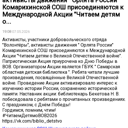
активисты движения " Орлята России"
Комарихинской СОШ присоединяются к
Международной Акции "Читаем детям
о...
19:08
07.05.2026
Активисты, участники добровольческого отряда
"Волонтёры", активисты движения " Орлята России"
Комарихинской СОШ присоединяются к Международной
Акции "Читаем детям о Великой Отечественной войне".
Патриотическая Акция приурочена ко Дню Победы в
ВОВ. Организатором Акции является ГБУК " Самарская
областная детская библиотека ". Ребята читали лучшие
произведения, посвящённые Великой Отечественной
войне. Проведение Акции активизировало интерес к
изучению истории России, сохранению исторической
памяти. Наставник акции: библиотекарь Бекетова Н. В.
побеседовала с ребятами о прочитанных произведениях.
С праздником, с Днём Победы!
Гордимся, помним, чтим!
#ЧитаемДетямоВОВ2026
https://vk.com/biblio_detstvo