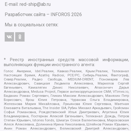
E-mail: red-ship@ab.ru
Разработчик сайта –
INFOROS
2026
Мы в социальных сетях:
* Реестр иностранных средств массовой информации,
выполняющих функции иностранного агента:
Голос Америки, Idel.Реалии, Кавказ.Реалии, Крым.Реалии, Телеканал
Настоящее Время, Azatliq Radiosi, PCE/PC, Сибирь.Реалии, Фактограф,
Север.Реалии, Радио Свобода, MEDIUM-ORIENT, Пономарев Лев
Александрович, Савицкая Людмила Алексеевна, Маркелов Сергей
Евгеньевич, Камалягин Денис Николаевич, Апахончич Дарья
Александровна, Medusa Project, Первое антикоррупционное СМИ, VTimes.io,
Баданин Роман Сергеевич, Гликин Максим Александрович, Маняхин Петр
Борисович, Ярош Юлия Петровна, Чуракова Ольга Владимировна,
Железнова Мария Михайловна, Лукьянова Юлия Сергеевна, Маетная
Елизавета Витальевна, The Insider SIA, Рубин Михаил Аркадьевич, Гройсман
Софья Романовна, Рождественский Илья Дмитриевич, Апухтина Юлия
Владимировна, Постернак Алексей Евгеньевич, Телеканал Дождь, Петров
Степан Юрьевич, Istories fonds, Шмагун Олеся Валентиновна, Мароховская
Алеся Алексеевна, Долинина Ирина Николаевна, Шлейнов Роман Юрьевич,
Анин Роман Александрович, Великовский Дмитрий Александрович,