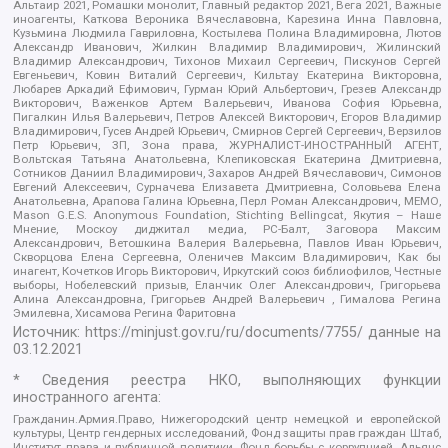
Альтаир 2021, Ромашки монолит, Главный редактор 2021, Вега 2021, Важные
иноагенты, Каткова Вероника Вячеславовна, Карезина Инна Павловна,
Кузьмина Людмила Гавриловна, Костылева Полина Владимировна, Лютов
Александр Иванович, Жилкин Владимир Владимирович, Жилинский
Владимир Александрович, Тихонов Михаил Сергеевич, Пискунов Сергей
Евгеньевич, Ковин Виталий Сергеевич, Кильтау Екатерина Викторовна,
Любарев Аркадий Ефимович, Гурман Юрий Альбертович, Грезев Александр
Викторович, Важенков Артем Валерьевич, Иванова София Юрьевна,
Пигалкин Илья Валерьевич, Петров Алексей Викторович, Егоров Владимир
Владимирович, Гусев Андрей Юрьевич, Смирнов Сергей Сергеевич, Верзилов
Петр Юрьевич, ЗП, Зона права, ЖУРНАЛИСТ-ИНОСТРАННЫЙ АГЕНТ,
Вольтская Татьяна Анатольевна, Клепиковская Екатерина Дмитриевна,
Сотников Даниил Владимирович, Захаров Андрей Вячеславович, Симонов
Евгений Алексеевич, Сурначева Елизавета Дмитриевна, Соловьева Елена
Анатольевна, Арапова Галина Юрьевна, Перл Роман Александрович, МЕМО,
Mason G.E.S. Anonymous Foundation, Stichting Bellingcat, Якутия – Наше
Мнение, Москоу диджитал медиа, РС-Балт, Заговора Максим
Александрович, Ветошкина Валерия Валерьевна, Павлов Иван Юрьевич,
Скворцова Елена Сергеевна, Оленичев Максим Владимирович, Как бы
инагент, Кочетков Игорь Викторович, Иркутский союз библиофилов, Честные
выборы, Нобелевский призыв, Еланчик Олег Александрович, Григорьева
Алина Александровна, Григорьев Андрей Валерьевич , Гималова Регина
Эмилевна, Хисамова Регина Фаритовна
Источник:
https://minjust.gov.ru/ru/documents/7755/
данные на
03.12.2021
* Сведения реестра НКО, выполняющих функции
иностранного агента:
Гражданин.Армия.Право, Нижегородский центр немецкой и европейской
культуры, Центр гендерных исследований, Фонд защиты прав граждан Штаб,
Институт права и публичной политики, Фонд борьбы с коррупцией, Альянс