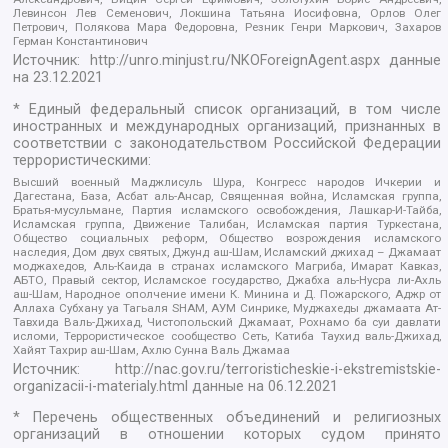
Левинсон Лев Семенович, Локшина Татьяна Иосифовна, Орлов Олег
Петрович, Полякова Мара Федоровна, Резник Генри Маркович, Захаров
Герман Константинович
Источник:
http://unro.minjust.ru/NKOForeignAgent.aspx
данные
на
23.12.2021
* Единый федеральный список организаций, в том числе
иностранных и международных организаций, признанных в
соответствии с законодательством Российской Федерации
террористическими:
Высший военный Маджлисуль Шура, Конгресс народов Ичкерии и
Дагестана, База, Асбат аль-Ансар, Священная война, Исламская группа,
Братья-мусульмане, Партия исламского освобождения, Лашкар-И-Тайба,
Исламская группа, Движение Талибан, Исламская партия Туркестана,
Общество социальных реформ, Общество возрождения исламского
наследия, Дом двух святых, Джунд аш-Шам, Исламский джихад – Джамаат
моджахедов, Аль-Каида в странах исламского Магриба, Имарат Кавказ,
АБТО, Правый сектор, Исламское государство, Джабха аль-Нусра ли-Ахль
аш-Шам, Народное ополчение имени К. Минина и Д. Пожарского, Аджр от
Аллаха Субхану уа Тагьаля SHAM, АУМ Синрике, Муджахеды джамаата Ат-
Тавхида Валь-Джихад, Чистопольский Джамаат, Рохнамо ба суи давлати
исломи, Террористическое сообщество Сеть, Катиба Таухид валь-Джихад,
Хайят Тахрир аш-Шам, Ахлю Сунна Валь Джамаа
Источник:
http://nac.gov.ru/terroristicheskie-i-ekstremistskie-
organizacii-i-materialy.html
данные на
06.12.2021
* Перечень общественных объединений и религиозных
организаций в отношении которых судом принято