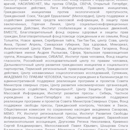
врачей, НАСИЛИЮ.НЕТ, Мы против СПИДа, СВЕЧА, Открытый Петербург,
Гуманитарное действие, Лига Избирателей, Правовая инициатива,
Гражданская инициатива против экологической преступности,
Гражданский Союз, "Хасдей Ерушалаим" (Милосердие), Центр поддержки и
содействия развитию средств массовой информации, В защиту прав
заключенных, Горячая Линия, Центр социально-информационных
инициатив Действие, Институт глобализации и социальных движений,
ВМЕСТЕ, Благотворительный фонд охраны здоровья и защиты прав
граждан, Благотворительный фонд помощи осужденным и их семьям, Фонд
Тольятти, Новое время, Серебряная тайга, Так-Так-Так, центр Сова, центр
Анна, Проект Апрель, Самарская губерния, Эра здоровья, Мемориал,
Аналитический Центр Юрия Левады, Издательство Парк Гагарина, Фонд
содействия имени Андрея Рылькова, Сфера, Уральская правозащитная
группа, Женщины Евразии, СИБАЛЬТ, Институт прав человека, Фонд защиты
гласности, Российский исследовательский центр по правам человека,
Дальневосточный центр развития гражданских инициатив и социального
партнерства, Пермский региональный правозащитный центр, Гражданское
действие, Центр независимых социологических исследований, Сутяжник,
АКАДЕМИЯ ПО ПРАВАМ ЧЕЛОВЕКА, Частное учреждение в Калининграде по
административной поддержке реализации программ и проектов Совета
Министров северных стран, Центр развития некоммерческих организаций,
Гражданское содействие, Интернешнл-Р, Центр Защиты Прав Средств
Массовой Информации, Институт развития прессы - Сибирь, Частное
учреждение в Санкт-Петербурге по административной поддержке
реализации программ и проектов Совета Министров Северных Стран, Фонд
поддержки свободы прессы, Гражданский контроль, Человек и Закон,
Общественная комиссия по сохранению наследия академика Сахарова,
МЕМО. РУ, Институт региональной прессы, Институт Развития Свободы
Информации, Экозащита!-Женсовет, Общественный вердикт, Евразийская
антимонопольная ассоциация, Дзугкоева Регина Николаевна, Кривенко
Сергей Владимирович, Милославский Павел Юрьевич, Шнырова Ольга
Вадимовна, Чанышева Лилия Айратовна, Сидорович Ольга Борисовна,