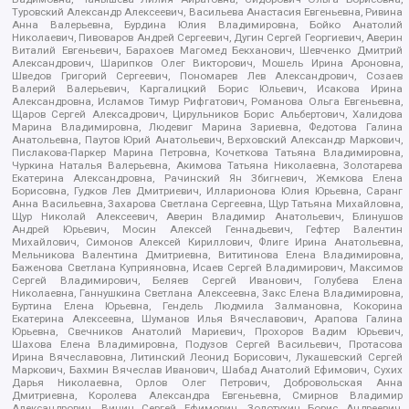
Туровский Александр Алексеевич, Васильева Анастасия Евгеньевна, Ривина
Анна Валерьевна, Бурдина Юлия Владимировна, Бойко Анатолий
Николаевич, Пивоваров Андрей Сергеевич, Дугин Сергей Георгиевич, Аверин
Виталий Евгеньевич, Барахоев Магомед Бекханович, Шевченко Дмитрий
Александрович, Шарипков Олег Викторович, Мошель Ирина Ароновна,
Шведов Григорий Сергеевич, Пономарев Лев Александрович, Созаев
Валерий Валерьевич, Каргалицкий Борис Юльевич, Исакова Ирина
Александровна, Исламов Тимур Рифгатович, Романова Ольга Евгеньевна,
Щаров Сергей Алексадрович, Цирульников Борис Альбертович, Халидова
Марина Владимировна, Людевиг Марина Зариевна, Федотова Галина
Анатольевна, Паутов Юрий Анатольевич, Верховский Александр Маркович,
Пислакова-Паркер Марина Петровна, Кочеткова Татьяна Владимировна,
Чуркина Наталья Валерьевна, Акимова Татьяна Николаевна, Золотарева
Екатерина Александровна, Рачинский Ян Збигневич, Жемкова Елена
Борисовна, Гудков Лев Дмитриевич, Илларионова Юлия Юрьевна, Саранг
Анна Васильевна, Захарова Светлана Сергеевна, Щур Татьяна Михайловна,
Щур Николай Алексеевич, Аверин Владимир Анатольевич, Блинушов
Андрей Юрьевич, Мосин Алексей Геннадьевич, Гефтер Валентин
Михайлович, Симонов Алексей Кириллович, Флиге Ирина Анатольевна,
Мельникова Валентина Дмитриевна, Вититинова Елена Владимировна,
Баженова Светлана Куприяновна, Исаев Сергей Владимирович, Максимов
Сергей Владимирович, Беляев Сергей Иванович, Голубева Елена
Николаевна, Ганнушкина Светлана Алексеевна, Закс Елена Владимировна,
Буртина Елена Юрьевна, Гендель Людмила Залмановна, Кокорина
Екатерина Алексеевна, Шуманов Илья Вячеславович, Арапова Галина
Юрьевна, Свечников Анатолий Мариевич, Прохоров Вадим Юрьевич,
Шахова Елена Владимировна, Подузов Сергей Васильевич, Протасова
Ирина Вячеславовна, Литинский Леонид Борисович, Лукашевский Сергей
Маркович, Бахмин Вячеслав Иванович, Шабад Анатолий Ефимович, Сухих
Дарья Николаевна, Орлов Олег Петрович, Добровольская Анна
Дмитриевна, Королева Александра Евгеньевна, Смирнов Владимир
Александрович, Вицин Сергей Ефимович, Золотухин Борис Андреевич,