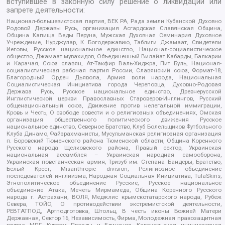
вступившее в законную силу решение о ликвидации или
запрете деятельности:
Национал-большевистская партия, ВЕК РА, Рада земли Кубанской Духовно
Родовой Державы Русь, организация Асгардская Славянская Община,
Община Капища Веды Перуна, Мужская Духовная Семинария Духовное
Учреждение, Нурджулар, К Богодержавию, Таблиги Джамаат, Свидетели
Иеговы, Русское национальное единство, Национал-социалистическое
общество, Джамаат мувахидов, Объединенный Вилайат Кабарды, Балкарии
и Карачая, Союз славян, Ат-Такфир Валь-Хиджра, Пит Буль, Национал-
социалистическая рабочая партия России, Славянский союз, Формат-18,
Благородный Орден Дьявола, Армия воли народа, Национальная
Социалистическая Инициатива города Череповца, Духовно-Родовая
Держава Русь, Русское национальное единство, Древнерусской
Инглистической церкви Православных Староверов-Инглингов, Русский
общенациональный союз, Движение против нелегальной иммиграции,
Кровь и Честь, О свободе совести и о религиозных объединениях, Омская
организация общественного политического движения Русское
национальное единство, Северное Братство, Клуб Болельщиков Футбольного
Клуба Динамо, Файзрахманисты, Мусульманская религиозная организация
п. Боровский Тюменского района Тюменской области, Община Коренного
Русского народа Щелковского района, Правый сектор, Украинская
национальная ассамблея – Украинская народная самооборона,
Украинская повстанческая армия, Тризуб им. Степана Бандеры, Братство,
Белый Крест, Misanthropic division, Религиозное объединение
последователей инглиизма, Народная Социальная Инициатива, TulaSkins,
Этнополитическое объединение Русские, Русское национальное
объединение Атака, Мечеть Мирмамеда, Община Коренного Русского
народа г. Астрахани, ВОЛЯ, Меджлис крымскотатарского народа, Рубеж
Севера, ТОЙС, О противодействии экстремистской деятельности,
РЕВТАТПОД, Артподготовка, Штольц, В честь иконы Божией Матери
Державная, Сектор 16, Независимость, Фирма, Молодежная правозащитная