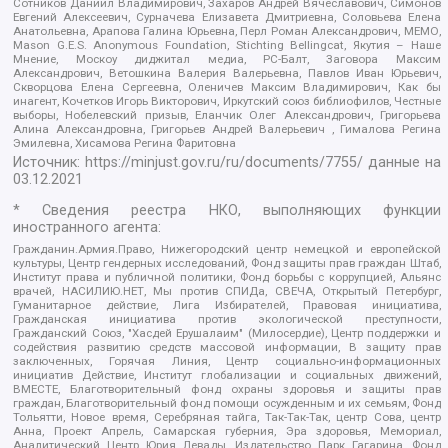
Сотников Даниил Владимирович, Захаров Андрей Вячеславович, Симонов
Евгений Алексеевич, Сурначева Елизавета Дмитриевна, Соловьева Елена
Анатольевна, Арапова Галина Юрьевна, Перл Роман Александрович, МЕМО,
Mason G.E.S. Anonymous Foundation, Stichting Bellingcat, Якутия – Наше
Мнение, Москоу диджитал медиа, РС-Балт, Заговора Максим
Александрович, Ветошкина Валерия Валерьевна, Павлов Иван Юрьевич,
Скворцова Елена Сергеевна, Оленичев Максим Владимирович, Как бы
инагент, Кочетков Игорь Викторович, Иркутский союз библиофилов, Честные
выборы, Нобелевский призыв, Еланчик Олег Александрович, Григорьева
Алина Александровна, Григорьев Андрей Валерьевич , Гималова Регина
Эмилевна, Хисамова Регина Фаритовна
Источник:
https://minjust.gov.ru/ru/documents/7755/
данные на
03.12.2021
* Сведения реестра НКО, выполняющих функции
иностранного агента:
Гражданин.Армия.Право, Нижегородский центр немецкой и европейской
культуры, Центр гендерных исследований, Фонд защиты прав граждан Штаб,
Институт права и публичной политики, Фонд борьбы с коррупцией, Альянс
врачей, НАСИЛИЮ.НЕТ, Мы против СПИДа, СВЕЧА, Открытый Петербург,
Гуманитарное действие, Лига Избирателей, Правовая инициатива,
Гражданская инициатива против экологической преступности,
Гражданский Союз, "Хасдей Ерушалаим" (Милосердие), Центр поддержки и
содействия развитию средств массовой информации, В защиту прав
заключенных, Горячая Линия, Центр социально-информационных
инициатив Действие, Институт глобализации и социальных движений,
ВМЕСТЕ, Благотворительный фонд охраны здоровья и защиты прав
граждан, Благотворительный фонд помощи осужденным и их семьям, Фонд
Тольятти, Новое время, Серебряная тайга, Так-Так-Так, центр Сова, центр
Анна, Проект Апрель, Самарская губерния, Эра здоровья, Мемориал,
Аналитический Центр Юрия Левады, Издательство Парк Гагарина, Фонд