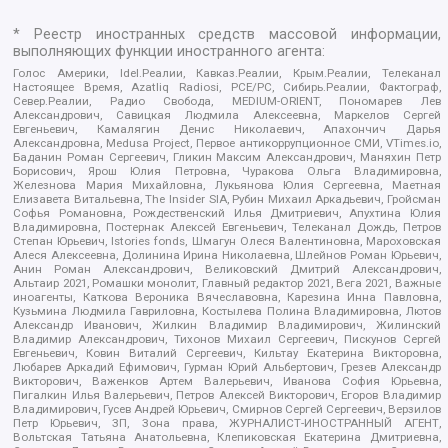
* Реестр иностранных средств массовой информации,
выполняющих функции иностранного агента:
Голос Америки, Idel.Реалии, Кавказ.Реалии, Крым.Реалии, Телеканал
Настоящее Время, Azatliq Radiosi, PCE/PC, Сибирь.Реалии, Фактограф,
Север.Реалии, Радио Свобода, MEDIUM-ORIENT, Пономарев Лев
Александрович, Савицкая Людмила Алексеевна, Маркелов Сергей
Евгеньевич, Камалягин Денис Николаевич, Апахончич Дарья
Александровна, Medusa Project, Первое антикоррупционное СМИ, VTimes.io,
Баданин Роман Сергеевич, Гликин Максим Александрович, Маняхин Петр
Борисович, Ярош Юлия Петровна, Чуракова Ольга Владимировна,
Железнова Мария Михайловна, Лукьянова Юлия Сергеевна, Маетная
Елизавета Витальевна, The Insider SIA, Рубин Михаил Аркадьевич, Гройсман
Софья Романовна, Рождественский Илья Дмитриевич, Апухтина Юлия
Владимировна, Постернак Алексей Евгеньевич, Телеканал Дождь, Петров
Степан Юрьевич, Istories fonds, Шмагун Олеся Валентиновна, Мароховская
Алеся Алексеевна, Долинина Ирина Николаевна, Шлейнов Роман Юрьевич,
Анин Роман Александрович, Великовский Дмитрий Александрович,
Альтаир 2021, Ромашки монолит, Главный редактор 2021, Вега 2021, Важные
иноагенты, Каткова Вероника Вячеславовна, Карезина Инна Павловна,
Кузьмина Людмила Гавриловна, Костылева Полина Владимировна, Лютов
Александр Иванович, Жилкин Владимир Владимирович, Жилинский
Владимир Александрович, Тихонов Михаил Сергеевич, Пискунов Сергей
Евгеньевич, Ковин Виталий Сергеевич, Кильтау Екатерина Викторовна,
Любарев Аркадий Ефимович, Гурман Юрий Альбертович, Грезев Александр
Викторович, Важенков Артем Валерьевич, Иванова София Юрьевна,
Пигалкин Илья Валерьевич, Петров Алексей Викторович, Егоров Владимир
Владимирович, Гусев Андрей Юрьевич, Смирнов Сергей Сергеевич, Верзилов
Петр Юрьевич, ЗП, Зона права, ЖУРНАЛИСТ-ИНОСТРАННЫЙ АГЕНТ,
Вольтская Татьяна Анатольевна, Клепиковская Екатерина Дмитриевна,