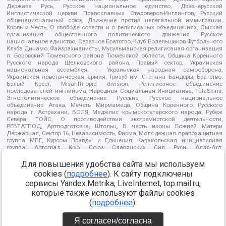
Держава Русь, Русское национальное единство, Древнерусской
Инглистической церкви Православных Староверов-Инглингов, Русский
общенациональный союз, Движение против нелегальной иммиграции,
Кровь и Честь, О свободе совести и о религиозных объединениях, Омская
организация общественного политического движения Русское
национальное единство, Северное Братство, Клуб Болельщиков Футбольного
Клуба Динамо, Файзрахманисты, Мусульманская религиозная организация
п. Боровский Тюменского района Тюменской области, Община Коренного
Русского народа Щелковского района, Правый сектор, Украинская
национальная ассамблея – Украинская народная самооборона,
Украинская повстанческая армия, Тризуб им. Степана Бандеры, Братство,
Белый Крест, Misanthropic division, Религиозное объединение
последователей инглиизма, Народная Социальная Инициатива, TulaSkins,
Этнополитическое объединение Русские, Русское национальное
объединение Атака, Мечеть Мирмамеда, Община Коренного Русского
народа г. Астрахани, ВОЛЯ, Меджлис крымскотатарского народа, Рубеж
Севера, ТОЙС, О противодействии экстремистской деятельности,
РЕВТАТПОД, Артподготовка, Штольц, В честь иконы Божией Матери
Державная, Сектор 16, Независимость, Фирма, Молодежная правозащитная
группа МПГ, Курсом Правды и Единения, Каракольская инициативная
группа, Автоград Крю, Союз Славянских Сил Руси, Алля-Аят,
Благотворительный пансионат Ак Умут, Русская республика Русь,
Арестантское уголовное единство, Башкорт, Нация и свобода, W.H.С., Фалунь
Для повышения удобства сайта мы используем
Дафа, Иртыш Ultras, Русский Патриотический клуб-Новокузнецк/РПК,
cookies (
подробнее
). К сайту подключены
Сибирский державный союз, Фонд борьбы с коррупцией, Фонд защиты прав
сервисы Yandex.Metrika, LiveInternet, top.mail.ru,
граждан, Штабы Навального, Совет граждан СССР Прикубанского округа г.
Краснодара
которые также используют файлы cookies
Источник:
https://minjust.gov.ru/ru/documents/7822/
данные на
(
подробнее
).
08.12.2021
Я согласен/согласна