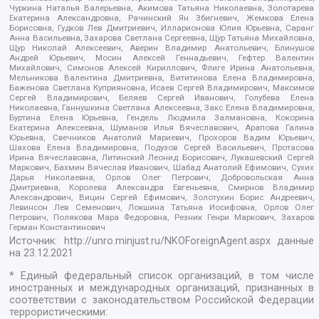
Чуркина Наталья Валерьевна, Акимова Татьяна Николаевна, Золотарева
Екатерина Александровна, Рачинский Ян Збигневич, Жемкова Елена
Борисовна, Гудков Лев Дмитриевич, Илларионова Юлия Юрьевна, Саранг
Анна Васильевна, Захарова Светлана Сергеевна, Щур Татьяна Михайловна,
Щур Николай Алексеевич, Аверин Владимир Анатольевич, Блинушов
Андрей Юрьевич, Мосин Алексей Геннадьевич, Гефтер Валентин
Михайлович, Симонов Алексей Кириллович, Флиге Ирина Анатольевна,
Мельникова Валентина Дмитриевна, Вититинова Елена Владимировна,
Баженова Светлана Куприяновна, Исаев Сергей Владимирович, Максимов
Сергей Владимирович, Беляев Сергей Иванович, Голубева Елена
Николаевна, Ганнушкина Светлана Алексеевна, Закс Елена Владимировна,
Буртина Елена Юрьевна, Гендель Людмила Залмановна, Кокорина
Екатерина Алексеевна, Шуманов Илья Вячеславович, Арапова Галина
Юрьевна, Свечников Анатолий Мариевич, Прохоров Вадим Юрьевич,
Шахова Елена Владимировна, Подузов Сергей Васильевич, Протасова
Ирина Вячеславовна, Литинский Леонид Борисович, Лукашевский Сергей
Маркович, Бахмин Вячеслав Иванович, Шабад Анатолий Ефимович, Сухих
Дарья Николаевна, Орлов Олег Петрович, Добровольская Анна
Дмитриевна, Королева Александра Евгеньевна, Смирнов Владимир
Александрович, Вицин Сергей Ефимович, Золотухин Борис Андреевич,
Левинсон Лев Семенович, Локшина Татьяна Иосифовна, Орлов Олег
Петрович, Полякова Мара Федоровна, Резник Генри Маркович, Захаров
Герман Константинович
Источник:
http://unro.minjust.ru/NKOForeignAgent.aspx
данные
на
23.12.2021
* Единый федеральный список организаций, в том числе
иностранных и международных организаций, признанных в
соответствии с законодательством Российской Федерации
террористическими: