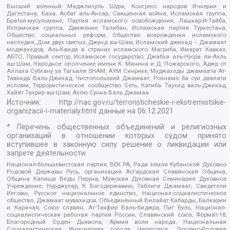
Высший военный Маджлисуль Шура, Конгресс народов Ичкерии и
Дагестана, База, Асбат аль-Ансар, Священная война, Исламская группа,
Братья-мусульмане, Партия исламского освобождения, Лашкар-И-Тайба,
Исламская группа, Движение Талибан, Исламская партия Туркестана,
Общество социальных реформ, Общество возрождения исламского
наследия, Дом двух святых, Джунд аш-Шам, Исламский джихад – Джамаат
моджахедов, Аль-Каида в странах исламского Магриба, Имарат Кавказ,
АБТО, Правый сектор, Исламское государство, Джабха аль-Нусра ли-Ахль
аш-Шам, Народное ополчение имени К. Минина и Д. Пожарского, Аджр от
Аллаха Субхану уа Тагьаля SHAM, АУМ Синрике, Муджахеды джамаата Ат-
Тавхида Валь-Джихад, Чистопольский Джамаат, Рохнамо ба суи давлати
исломи, Террористическое сообщество Сеть, Катиба Таухид валь-Джихад,
Хайят Тахрир аш-Шам, Ахлю Сунна Валь Джамаа
Источник:
http://nac.gov.ru/terroristicheskie-i-ekstremistskie-
organizacii-i-materialy.html
данные на
06.12.2021
* Перечень общественных объединений и религиозных
организаций в отношении которых судом принято
вступившее в законную силу решение о ликвидации или
запрете деятельности:
Национал-большевистская партия, ВЕК РА, Рада земли Кубанской Духовно
Родовой Державы Русь, организация Асгардская Славянская Община,
Община Капища Веды Перуна, Мужская Духовная Семинария Духовное
Учреждение, Нурджулар, К Богодержавию, Таблиги Джамаат, Свидетели
Иеговы, Русское национальное единство, Национал-социалистическое
общество, Джамаат мувахидов, Объединенный Вилайат Кабарды, Балкарии
и Карачая, Союз славян, Ат-Такфир Валь-Хиджра, Пит Буль, Национал-
социалистическая рабочая партия России, Славянский союз, Формат-18,
Благородный Орден Дьявола, Армия воли народа, Национальная
Социалистическая Инициатива города Череповца, Духовно-Родовая