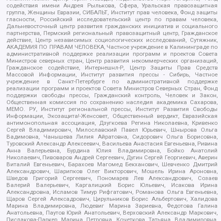
содействия имени Андрея Рылькова, Сфера, Уральская правозащитная
группа, Женщины Евразии, СИБАЛЬТ, Институт прав человека, Фонд защиты
гласности, Российский исследовательский центр по правам человека,
Дальневосточный центр развития гражданских инициатив и социального
партнерства, Пермский региональный правозащитный центр, Гражданское
действие, Центр независимых социологических исследований, Сутяжник,
АКАДЕМИЯ ПО ПРАВАМ ЧЕЛОВЕКА, Частное учреждение в Калининграде по
административной поддержке реализации программ и проектов Совета
Министров северных стран, Центр развития некоммерческих организаций,
Гражданское содействие, Интернешнл-Р, Центр Защиты Прав Средств
Массовой Информации, Институт развития прессы - Сибирь, Частное
учреждение в Санкт-Петербурге по административной поддержке
реализации программ и проектов Совета Министров Северных Стран, Фонд
поддержки свободы прессы, Гражданский контроль, Человек и Закон,
Общественная комиссия по сохранению наследия академика Сахарова,
МЕМО. РУ, Институт региональной прессы, Институт Развития Свободы
Информации, Экозащита!-Женсовет, Общественный вердикт, Евразийская
антимонопольная ассоциация, Дзугкоева Регина Николаевна, Кривенко
Сергей Владимирович, Милославский Павел Юрьевич, Шнырова Ольга
Вадимовна, Чанышева Лилия Айратовна, Сидорович Ольга Борисовна,
Туровский Александр Алексеевич, Васильева Анастасия Евгеньевна, Ривина
Анна Валерьевна, Бурдина Юлия Владимировна, Бойко Анатолий
Николаевич, Пивоваров Андрей Сергеевич, Дугин Сергей Георгиевич, Аверин
Виталий Евгеньевич, Барахоев Магомед Бекханович, Шевченко Дмитрий
Александрович, Шарипков Олег Викторович, Мошель Ирина Ароновна,
Шведов Григорий Сергеевич, Пономарев Лев Александрович, Созаев
Валерий Валерьевич, Каргалицкий Борис Юльевич, Исакова Ирина
Александровна, Исламов Тимур Рифгатович, Романова Ольга Евгеньевна,
Щаров Сергей Алексадрович, Цирульников Борис Альбертович, Халидова
Марина Владимировна, Людевиг Марина Зариевна, Федотова Галина
Анатольевна, Паутов Юрий Анатольевич, Верховский Александр Маркович,
Пислакова-Паркер Марина Петровна, Кочеткова Татьяна Владимировна,