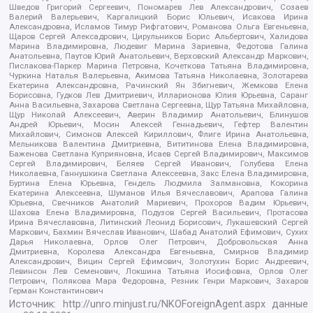
Шведов Григорий Сергеевич, Пономарев Лев Александрович, Созаев
Валерий Валерьевич, Каргалицкий Борис Юльевич, Исакова Ирина
Александровна, Исламов Тимур Рифгатович, Романова Ольга Евгеньевна,
Щаров Сергей Алексадрович, Цирульников Борис Альбертович, Халидова
Марина Владимировна, Людевиг Марина Зариевна, Федотова Галина
Анатольевна, Паутов Юрий Анатольевич, Верховский Александр Маркович,
Пислакова-Паркер Марина Петровна, Кочеткова Татьяна Владимировна,
Чуркина Наталья Валерьевна, Акимова Татьяна Николаевна, Золотарева
Екатерина Александровна, Рачинский Ян Збигневич, Жемкова Елена
Борисовна, Гудков Лев Дмитриевич, Илларионова Юлия Юрьевна, Саранг
Анна Васильевна, Захарова Светлана Сергеевна, Щур Татьяна Михайловна,
Щур Николай Алексеевич, Аверин Владимир Анатольевич, Блинушов
Андрей Юрьевич, Мосин Алексей Геннадьевич, Гефтер Валентин
Михайлович, Симонов Алексей Кириллович, Флиге Ирина Анатольевна,
Мельникова Валентина Дмитриевна, Вититинова Елена Владимировна,
Баженова Светлана Куприяновна, Исаев Сергей Владимирович, Максимов
Сергей Владимирович, Беляев Сергей Иванович, Голубева Елена
Николаевна, Ганнушкина Светлана Алексеевна, Закс Елена Владимировна,
Буртина Елена Юрьевна, Гендель Людмила Залмановна, Кокорина
Екатерина Алексеевна, Шуманов Илья Вячеславович, Арапова Галина
Юрьевна, Свечников Анатолий Мариевич, Прохоров Вадим Юрьевич,
Шахова Елена Владимировна, Подузов Сергей Васильевич, Протасова
Ирина Вячеславовна, Литинский Леонид Борисович, Лукашевский Сергей
Маркович, Бахмин Вячеслав Иванович, Шабад Анатолий Ефимович, Сухих
Дарья Николаевна, Орлов Олег Петрович, Добровольская Анна
Дмитриевна, Королева Александра Евгеньевна, Смирнов Владимир
Александрович, Вицин Сергей Ефимович, Золотухин Борис Андреевич,
Левинсон Лев Семенович, Локшина Татьяна Иосифовна, Орлов Олег
Петрович, Полякова Мара Федоровна, Резник Генри Маркович, Захаров
Герман Константинович
Источник:
http://unro.minjust.ru/NKOForeignAgent.aspx
данные