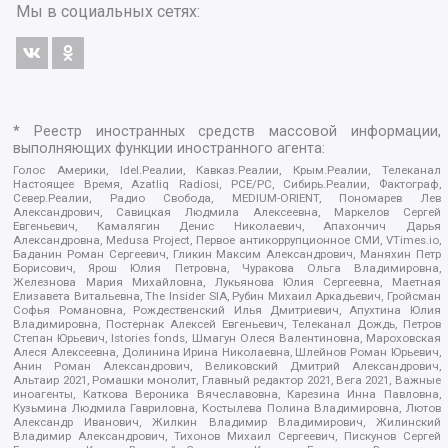
Мы в социальных сетях:
* Реестр иностранных средств массовой информации,
выполняющих функции иностранного агента:
Голос Америки, Idel.Реалии, Кавказ.Реалии, Крым.Реалии, Телеканал
Настоящее Время, Azatliq Radiosi, PCE/PC, Сибирь.Реалии, Фактограф,
Север.Реалии, Радио Свобода, MEDIUM-ORIENT, Пономарев Лев
Александрович, Савицкая Людмила Алексеевна, Маркелов Сергей
Евгеньевич, Камалягин Денис Николаевич, Апахончич Дарья
Александровна, Medusa Project, Первое антикоррупционное СМИ, VTimes.io,
Баданин Роман Сергеевич, Гликин Максим Александрович, Маняхин Петр
Борисович, Ярош Юлия Петровна, Чуракова Ольга Владимировна,
Железнова Мария Михайловна, Лукьянова Юлия Сергеевна, Маетная
Елизавета Витальевна, The Insider SIA, Рубин Михаил Аркадьевич, Гройсман
Софья Романовна, Рождественский Илья Дмитриевич, Апухтина Юлия
Владимировна, Постернак Алексей Евгеньевич, Телеканал Дождь, Петров
Степан Юрьевич, Istories fonds, Шмагун Олеся Валентиновна, Мароховская
Алеся Алексеевна, Долинина Ирина Николаевна, Шлейнов Роман Юрьевич,
Анин Роман Александрович, Великовский Дмитрий Александрович,
Альтаир 2021, Ромашки монолит, Главный редактор 2021, Вега 2021, Важные
иноагенты, Каткова Вероника Вячеславовна, Карезина Инна Павловна,
Кузьмина Людмила Гавриловна, Костылева Полина Владимировна, Лютов
Александр Иванович, Жилкин Владимир Владимирович, Жилинский
Владимир Александрович, Тихонов Михаил Сергеевич, Пискунов Сергей