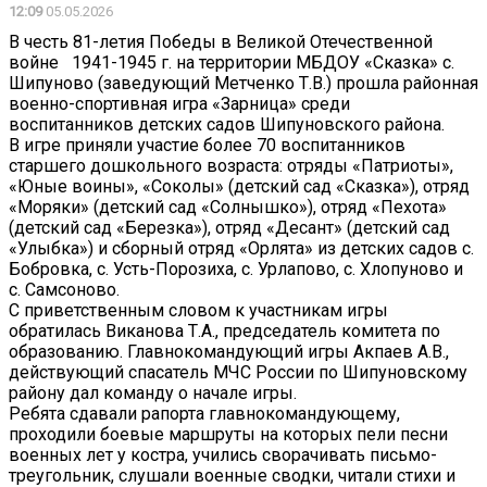
12:09
05.05.2026
В честь 81-летия Победы в Великой Отечественной
войне 1941-1945 г. на территории МБДОУ «Сказка» с.
Шипуново (заведующий Метченко Т.В.) прошла районная
военно-спортивная игра «Зарница» среди
воспитанников детских садов Шипуновского района.
В игре приняли участие более 70 воспитанников
старшего дошкольного возраста: отряды «Патриоты»,
«Юные воины», «Соколы» (детский сад «Сказка»), отряд
«Моряки» (детский сад «Солнышко»), отряд «Пехота»
(детский сад «Березка»), отряд «Десант» (детский сад
«Улыбка») и сборный отряд «Орлята» из детских садов с.
Бобровка, с. Усть-Порозиха, с. Урлапово, с. Хлопуново и
с. Самсоново.
С приветственным словом к участникам игры
обратилась Виканова Т.А., председатель комитета по
образованию. Главнокомандующий игры Акпаев А.В.,
действующий спасатель МЧС России по Шипуновскому
району дал команду о начале игры.
Ребята сдавали рапорта главнокомандующему,
проходили боевые маршруты на которых пели песни
военных лет у костра, учились сворачивать письмо-
треугольник, слушали военные сводки, читали стихи и