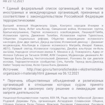
на
23.12.2021
* Единый федеральный список организаций, в том числе
иностранных и международных организаций, признанных в
соответствии с законодательством Российской Федерации
террористическими:
Высший военный Маджлисуль Шура, Конгресс народов Ичкерии и
Дагестана, База, Асбат аль-Ансар, Священная война, Исламская группа,
Братья-мусульмане, Партия исламского освобождения, Лашкар-И-Тайба,
Исламская группа, Движение Талибан, Исламская партия Туркестана,
Общество социальных реформ, Общество возрождения исламского
наследия, Дом двух святых, Джунд аш-Шам, Исламский джихад – Джамаат
моджахедов, Аль-Каида в странах исламского Магриба, Имарат Кавказ,
АБТО, Правый сектор, Исламское государство, Джабха аль-Нусра ли-Ахль
аш-Шам, Народное ополчение имени К. Минина и Д. Пожарского, Аджр от
Аллаха Субхану уа Тагьаля SHAM, АУМ Синрике, Муджахеды джамаата Ат-
Тавхида Валь-Джихад, Чистопольский Джамаат, Рохнамо ба суи давлати
исломи, Террористическое сообщество Сеть, Катиба Таухид валь-Джихад,
Хайят Тахрир аш-Шам, Ахлю Сунна Валь Джамаа
Источник:
http://nac.gov.ru/terroristicheskie-i-ekstremistskie-
organizacii-i-materialy.html
данные на
06.12.2021
* Перечень общественных объединений и религиозных
организаций в отношении которых судом принято
вступившее в законную силу решение о ликвидации или
запрете деятельности:
Национал-большевистская партия, ВЕК РА, Рада земли Кубанской Духовно
Родовой Державы Русь, организация Асгардская Славянская Община,
Община Капища Веды Перуна, Мужская Духовная Семинария Духовное