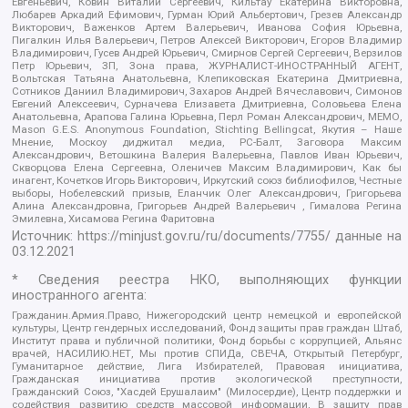
Евгеньевич, Ковин Виталий Сергеевич, Кильтау Екатерина Викторовна,
Любарев Аркадий Ефимович, Гурман Юрий Альбертович, Грезев Александр
Викторович, Важенков Артем Валерьевич, Иванова София Юрьевна,
Пигалкин Илья Валерьевич, Петров Алексей Викторович, Егоров Владимир
Владимирович, Гусев Андрей Юрьевич, Смирнов Сергей Сергеевич, Верзилов
Петр Юрьевич, ЗП, Зона права, ЖУРНАЛИСТ-ИНОСТРАННЫЙ АГЕНТ,
Вольтская Татьяна Анатольевна, Клепиковская Екатерина Дмитриевна,
Сотников Даниил Владимирович, Захаров Андрей Вячеславович, Симонов
Евгений Алексеевич, Сурначева Елизавета Дмитриевна, Соловьева Елена
Анатольевна, Арапова Галина Юрьевна, Перл Роман Александрович, МЕМО,
Mason G.E.S. Anonymous Foundation, Stichting Bellingcat, Якутия – Наше
Мнение, Москоу диджитал медиа, РС-Балт, Заговора Максим
Александрович, Ветошкина Валерия Валерьевна, Павлов Иван Юрьевич,
Скворцова Елена Сергеевна, Оленичев Максим Владимирович, Как бы
инагент, Кочетков Игорь Викторович, Иркутский союз библиофилов, Честные
выборы, Нобелевский призыв, Еланчик Олег Александрович, Григорьева
Алина Александровна, Григорьев Андрей Валерьевич , Гималова Регина
Эмилевна, Хисамова Регина Фаритовна
Источник:
https://minjust.gov.ru/ru/documents/7755/
данные на
03.12.2021
* Сведения реестра НКО, выполняющих функции
иностранного агента:
Гражданин.Армия.Право, Нижегородский центр немецкой и европейской
культуры, Центр гендерных исследований, Фонд защиты прав граждан Штаб,
Институт права и публичной политики, Фонд борьбы с коррупцией, Альянс
врачей, НАСИЛИЮ.НЕТ, Мы против СПИДа, СВЕЧА, Открытый Петербург,
Гуманитарное действие, Лига Избирателей, Правовая инициатива,
Гражданская инициатива против экологической преступности,
Гражданский Союз, "Хасдей Ерушалаим" (Милосердие), Центр поддержки и
содействия развитию средств массовой информации, В защиту прав