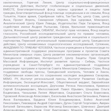
заключенных, Горячая Линия, Центр социально-информационных
инициатив Действие, Институт глобализации и социальных движений,
ВМЕСТЕ, Благотворительный фонд охраны здоровья и защиты прав
граждан, Благотворительный фонд помощи осужденным и их семьям, Фонд
Тольятти, Новое время, Серебряная тайга, Так-Так-Так, центр Сова, центр
Анна, Проект Апрель, Самарская губерния, Эра здоровья, Мемориал,
Аналитический Центр Юрия Левады, Издательство Парк Гагарина, Фонд
содействия имени Андрея Рылькова, Сфера, Уральская правозащитная
группа, Женщины Евразии, СИБАЛЬТ, Институт прав человека, Фонд защиты
гласности, Российский исследовательский центр по правам человека,
Дальневосточный центр развития гражданских инициатив и социального
партнерства, Пермский региональный правозащитный центр, Гражданское
действие, Центр независимых социологических исследований, Сутяжник,
АКАДЕМИЯ ПО ПРАВАМ ЧЕЛОВЕКА, Частное учреждение в Калининграде по
административной поддержке реализации программ и проектов Совета
Министров северных стран, Центр развития некоммерческих организаций,
Гражданское содействие, Интернешнл-Р, Центр Защиты Прав Средств
Массовой Информации, Институт развития прессы - Сибирь, Частное
учреждение в Санкт-Петербурге по административной поддержке
реализации программ и проектов Совета Министров Северных Стран, Фонд
поддержки свободы прессы, Гражданский контроль, Человек и Закон,
Общественная комиссия по сохранению наследия академика Сахарова,
МЕМО. РУ, Институт региональной прессы, Институт Развития Свободы
Информации, Экозащита!-Женсовет, Общественный вердикт, Евразийская
антимонопольная ассоциация, Дзугкоева Регина Николаевна, Кривенко
Сергей Владимирович, Милославский Павел Юрьевич, Шнырова Ольга
Вадимовна, Чанышева Лилия Айратовна, Сидорович Ольга Борисовна,
Туровский Александр Алексеевич, Васильева Анастасия Евгеньевна, Ривина
Анна Валерьевна, Бурдина Юлия Владимировна, Бойко Анатолий
Николаевич, Пивоваров Андрей Сергеевич, Дугин Сергей Георгиевич, Аверин
Виталий Евгеньевич, Барахоев Магомед Бекханович, Шевченко Дмитрий
Александрович, Шарипков Олег Викторович, Мошель Ирина Ароновна,