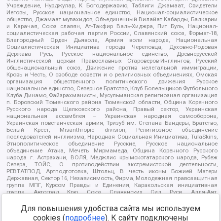
Учреждение, Нурджулар, К Богодержавию, Таблиги Джамаат, Свидетели
Иеговы, Русское национальное единство, Национал-социалистическое
общество, Джамаат мувахидов, Объединенный Вилайат Кабарды, Балкарии
и Карачая, Союз славян, Ат-Такфир Валь-Хиджра, Пит Буль, Национал-
социалистическая рабочая партия России, Славянский союз, Формат-18,
Благородный Орден Дьявола, Армия воли народа, Национальная
Социалистическая Инициатива города Череповца, Духовно-Родовая
Держава Русь, Русское национальное единство, Древнерусской
Инглистической церкви Православных Староверов-Инглингов, Русский
общенациональный союз, Движение против нелегальной иммиграции,
Кровь и Честь, О свободе совести и о религиозных объединениях, Омская
организация общественного политического движения Русское
национальное единство, Северное Братство, Клуб Болельщиков Футбольного
Клуба Динамо, Файзрахманисты, Мусульманская религиозная организация
п. Боровский Тюменского района Тюменской области, Община Коренного
Русского народа Щелковского района, Правый сектор, Украинская
национальная ассамблея – Украинская народная самооборона,
Украинская повстанческая армия, Тризуб им. Степана Бандеры, Братство,
Белый Крест, Misanthropic division, Религиозное объединение
последователей инглиизма, Народная Социальная Инициатива, TulaSkins,
Этнополитическое объединение Русские, Русское национальное
объединение Атака, Мечеть Мирмамеда, Община Коренного Русского
народа г. Астрахани, ВОЛЯ, Меджлис крымскотатарского народа, Рубеж
Севера, ТОЙС, О противодействии экстремистской деятельности,
РЕВТАТПОД, Артподготовка, Штольц, В честь иконы Божией Матери
Державная, Сектор 16, Независимость, Фирма, Молодежная правозащитная
группа МПГ, Курсом Правды и Единения, Каракольская инициативная
группа, Автоград Крю, Союз Славянских Сил Руси, Алля-Аят,
Благотворительный пансионат Ак Умут, Русская республика Русь,
Арестантское уголовное единство, Башкорт, Нация и свобода, W.H.С., Фалунь
Для повышения удобства сайта мы используем
Дафа, Иртыш Ultras, Русский Патриотический клуб-Новокузнецк/РПК,
cookies (
подробнее
). К сайту подключены
Сибирский державный союз, Фонд борьбы с коррупцией, Фонд защиты прав