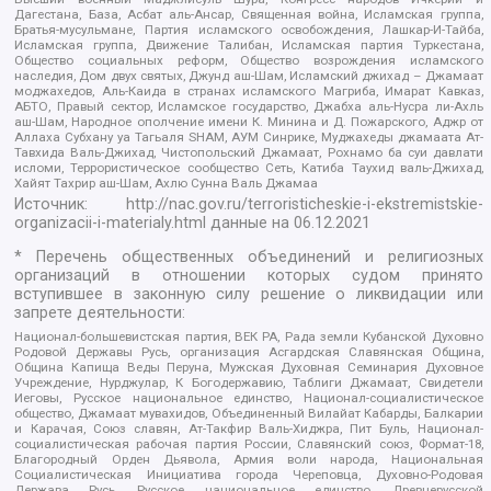
Дагестана, База, Асбат аль-Ансар, Священная война, Исламская группа,
Братья-мусульмане, Партия исламского освобождения, Лашкар-И-Тайба,
Исламская группа, Движение Талибан, Исламская партия Туркестана,
Общество социальных реформ, Общество возрождения исламского
наследия, Дом двух святых, Джунд аш-Шам, Исламский джихад – Джамаат
моджахедов, Аль-Каида в странах исламского Магриба, Имарат Кавказ,
АБТО, Правый сектор, Исламское государство, Джабха аль-Нусра ли-Ахль
аш-Шам, Народное ополчение имени К. Минина и Д. Пожарского, Аджр от
Аллаха Субхану уа Тагьаля SHAM, АУМ Синрике, Муджахеды джамаата Ат-
Тавхида Валь-Джихад, Чистопольский Джамаат, Рохнамо ба суи давлати
исломи, Террористическое сообщество Сеть, Катиба Таухид валь-Джихад,
Хайят Тахрир аш-Шам, Ахлю Сунна Валь Джамаа
Источник:
http://nac.gov.ru/terroristicheskie-i-ekstremistskie-
organizacii-i-materialy.html
данные на
06.12.2021
* Перечень общественных объединений и религиозных
организаций в отношении которых судом принято
вступившее в законную силу решение о ликвидации или
запрете деятельности:
Национал-большевистская партия, ВЕК РА, Рада земли Кубанской Духовно
Родовой Державы Русь, организация Асгардская Славянская Община,
Община Капища Веды Перуна, Мужская Духовная Семинария Духовное
Учреждение, Нурджулар, К Богодержавию, Таблиги Джамаат, Свидетели
Иеговы, Русское национальное единство, Национал-социалистическое
общество, Джамаат мувахидов, Объединенный Вилайат Кабарды, Балкарии
и Карачая, Союз славян, Ат-Такфир Валь-Хиджра, Пит Буль, Национал-
социалистическая рабочая партия России, Славянский союз, Формат-18,
Благородный Орден Дьявола, Армия воли народа, Национальная
Социалистическая Инициатива города Череповца, Духовно-Родовая
Держава Русь, Русское национальное единство, Древнерусской