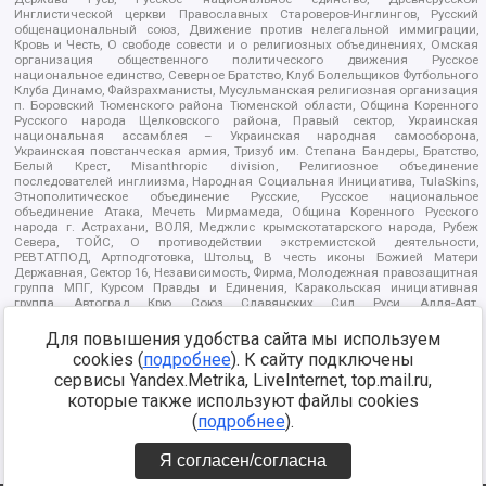
Инглистической церкви Православных Староверов-Инглингов, Русский
общенациональный союз, Движение против нелегальной иммиграции,
Кровь и Честь, О свободе совести и о религиозных объединениях, Омская
организация общественного политического движения Русское
национальное единство, Северное Братство, Клуб Болельщиков Футбольного
Клуба Динамо, Файзрахманисты, Мусульманская религиозная организация
п. Боровский Тюменского района Тюменской области, Община Коренного
Русского народа Щелковского района, Правый сектор, Украинская
национальная ассамблея – Украинская народная самооборона,
Украинская повстанческая армия, Тризуб им. Степана Бандеры, Братство,
Белый Крест, Misanthropic division, Религиозное объединение
последователей инглиизма, Народная Социальная Инициатива, TulaSkins,
Этнополитическое объединение Русские, Русское национальное
объединение Атака, Мечеть Мирмамеда, Община Коренного Русского
народа г. Астрахани, ВОЛЯ, Меджлис крымскотатарского народа, Рубеж
Севера, ТОЙС, О противодействии экстремистской деятельности,
РЕВТАТПОД, Артподготовка, Штольц, В честь иконы Божией Матери
Державная, Сектор 16, Независимость, Фирма, Молодежная правозащитная
группа МПГ, Курсом Правды и Единения, Каракольская инициативная
группа, Автоград Крю, Союз Славянских Сил Руси, Алля-Аят,
Благотворительный пансионат Ак Умут, Русская республика Русь,
Арестантское уголовное единство, Башкорт, Нация и свобода, W.H.С., Фалунь
Для повышения удобства сайта мы используем
Дафа, Иртыш Ultras, Русский Патриотический клуб-Новокузнецк/РПК,
cookies (
подробнее
). К сайту подключены
Сибирский державный союз, Фонд борьбы с коррупцией, Фонд защиты прав
сервисы Yandex.Metrika, LiveInternet, top.mail.ru,
граждан, Штабы Навального, Совет граждан СССР Прикубанского округа г.
Краснодара
которые также используют файлы cookies
Источник:
https://minjust.gov.ru/ru/documents/7822/
данные на
(
подробнее
).
08.12.2021
Я согласен/согласна