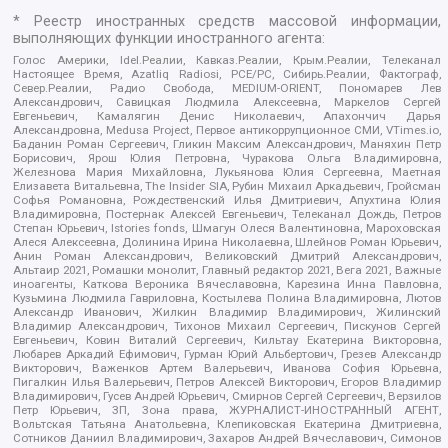
* Реестр иностранных средств массовой информации,
выполняющих функции иностранного агента:
Голос Америки, Idel.Реалии, Кавказ.Реалии, Крым.Реалии, Телеканал
Настоящее Время, Azatliq Radiosi, PCE/PC, Сибирь.Реалии, Фактограф,
Север.Реалии, Радио Свобода, MEDIUM-ORIENT, Пономарев Лев
Александрович, Савицкая Людмила Алексеевна, Маркелов Сергей
Евгеньевич, Камалягин Денис Николаевич, Апахончич Дарья
Александровна, Medusa Project, Первое антикоррупционное СМИ, VTimes.io,
Баданин Роман Сергеевич, Гликин Максим Александрович, Маняхин Петр
Борисович, Ярош Юлия Петровна, Чуракова Ольга Владимировна,
Железнова Мария Михайловна, Лукьянова Юлия Сергеевна, Маетная
Елизавета Витальевна, The Insider SIA, Рубин Михаил Аркадьевич, Гройсман
Софья Романовна, Рождественский Илья Дмитриевич, Апухтина Юлия
Владимировна, Постернак Алексей Евгеньевич, Телеканал Дождь, Петров
Степан Юрьевич, Istories fonds, Шмагун Олеся Валентиновна, Мароховская
Алеся Алексеевна, Долинина Ирина Николаевна, Шлейнов Роман Юрьевич,
Анин Роман Александрович, Великовский Дмитрий Александрович,
Альтаир 2021, Ромашки монолит, Главный редактор 2021, Вега 2021, Важные
иноагенты, Каткова Вероника Вячеславовна, Карезина Инна Павловна,
Кузьмина Людмила Гавриловна, Костылева Полина Владимировна, Лютов
Александр Иванович, Жилкин Владимир Владимирович, Жилинский
Владимир Александрович, Тихонов Михаил Сергеевич, Пискунов Сергей
Евгеньевич, Ковин Виталий Сергеевич, Кильтау Екатерина Викторовна,
Любарев Аркадий Ефимович, Гурман Юрий Альбертович, Грезев Александр
Викторович, Важенков Артем Валерьевич, Иванова София Юрьевна,
Пигалкин Илья Валерьевич, Петров Алексей Викторович, Егоров Владимир
Владимирович, Гусев Андрей Юрьевич, Смирнов Сергей Сергеевич, Верзилов
Петр Юрьевич, ЗП, Зона права, ЖУРНАЛИСТ-ИНОСТРАННЫЙ АГЕНТ,
Вольтская Татьяна Анатольевна, Клепиковская Екатерина Дмитриевна,
Сотников Даниил Владимирович, Захаров Андрей Вячеславович, Симонов