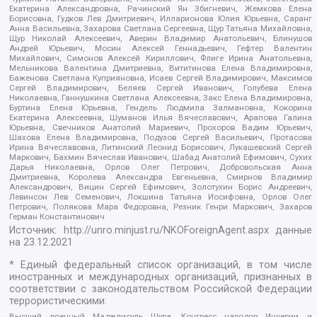
Екатерина Александровна, Рачинский Ян Збигневич, Жемкова Елена
Борисовна, Гудков Лев Дмитриевич, Илларионова Юлия Юрьевна, Саранг
Анна Васильевна, Захарова Светлана Сергеевна, Щур Татьяна Михайловна,
Щур Николай Алексеевич, Аверин Владимир Анатольевич, Блинушов
Андрей Юрьевич, Мосин Алексей Геннадьевич, Гефтер Валентин
Михайлович, Симонов Алексей Кириллович, Флиге Ирина Анатольевна,
Мельникова Валентина Дмитриевна, Вититинова Елена Владимировна,
Баженова Светлана Куприяновна, Исаев Сергей Владимирович, Максимов
Сергей Владимирович, Беляев Сергей Иванович, Голубева Елена
Николаевна, Ганнушкина Светлана Алексеевна, Закс Елена Владимировна,
Буртина Елена Юрьевна, Гендель Людмила Залмановна, Кокорина
Екатерина Алексеевна, Шуманов Илья Вячеславович, Арапова Галина
Юрьевна, Свечников Анатолий Мариевич, Прохоров Вадим Юрьевич,
Шахова Елена Владимировна, Подузов Сергей Васильевич, Протасова
Ирина Вячеславовна, Литинский Леонид Борисович, Лукашевский Сергей
Маркович, Бахмин Вячеслав Иванович, Шабад Анатолий Ефимович, Сухих
Дарья Николаевна, Орлов Олег Петрович, Добровольская Анна
Дмитриевна, Королева Александра Евгеньевна, Смирнов Владимир
Александрович, Вицин Сергей Ефимович, Золотухин Борис Андреевич,
Левинсон Лев Семенович, Локшина Татьяна Иосифовна, Орлов Олег
Петрович, Полякова Мара Федоровна, Резник Генри Маркович, Захаров
Герман Константинович
Источник:
http://unro.minjust.ru/NKOForeignAgent.aspx
данные
на
23.12.2021
* Единый федеральный список организаций, в том числе
иностранных и международных организаций, признанных в
соответствии с законодательством Российской Федерации
террористическими:
Высший военный Маджлисуль Шура, Конгресс народов Ичкерии и