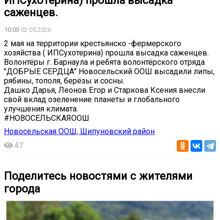
ИПСухотерина) прошла высадка
саженцев.
10:03
02.05.2026
2 мая на территории крестьянско -фермерского
хозяйства ( ИПСухотерина) прошла высадка саженцев.
Волонтёры г. Барнаула и ребята волонтёрского отряда
"ДОБРЫЕ СЕРДЦА" Новосельский ООШ высадили липы,
рябины, тополя, берёзы и сосны.
Дашко Дарья, Леонов Егор и Старкова Ксения внесли
свой вклад озеленение планеты и глобального
улучшения климата.
#НОВОСЕЛЬСКАЯООШ
Новосельская ООШ, Шипуновский район
47
Поделитесь новостями с жителями
города