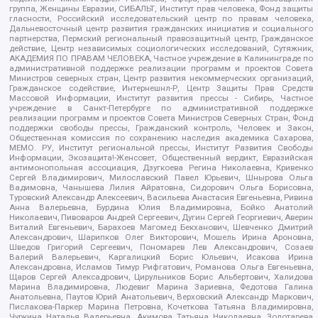
группа, Женщины Евразии, СИБАЛЬТ, Институт прав человека, Фонд защиты
гласности, Российский исследовательский центр по правам человека,
Дальневосточный центр развития гражданских инициатив и социального
партнерства, Пермский региональный правозащитный центр, Гражданское
действие, Центр независимых социологических исследований, Сутяжник,
АКАДЕМИЯ ПО ПРАВАМ ЧЕЛОВЕКА, Частное учреждение в Калининграде по
административной поддержке реализации программ и проектов Совета
Министров северных стран, Центр развития некоммерческих организаций,
Гражданское содействие, Интернешнл-Р, Центр Защиты Прав Средств
Массовой Информации, Институт развития прессы - Сибирь, Частное
учреждение в Санкт-Петербурге по административной поддержке
реализации программ и проектов Совета Министров Северных Стран, Фонд
поддержки свободы прессы, Гражданский контроль, Человек и Закон,
Общественная комиссия по сохранению наследия академика Сахарова,
МЕМО. РУ, Институт региональной прессы, Институт Развития Свободы
Информации, Экозащита!-Женсовет, Общественный вердикт, Евразийская
антимонопольная ассоциация, Дзугкоева Регина Николаевна, Кривенко
Сергей Владимирович, Милославский Павел Юрьевич, Шнырова Ольга
Вадимовна, Чанышева Лилия Айратовна, Сидорович Ольга Борисовна,
Туровский Александр Алексеевич, Васильева Анастасия Евгеньевна, Ривина
Анна Валерьевна, Бурдина Юлия Владимировна, Бойко Анатолий
Николаевич, Пивоваров Андрей Сергеевич, Дугин Сергей Георгиевич, Аверин
Виталий Евгеньевич, Барахоев Магомед Бекханович, Шевченко Дмитрий
Александрович, Шарипков Олег Викторович, Мошель Ирина Ароновна,
Шведов Григорий Сергеевич, Пономарев Лев Александрович, Созаев
Валерий Валерьевич, Каргалицкий Борис Юльевич, Исакова Ирина
Александровна, Исламов Тимур Рифгатович, Романова Ольга Евгеньевна,
Щаров Сергей Алексадрович, Цирульников Борис Альбертович, Халидова
Марина Владимировна, Людевиг Марина Зариевна, Федотова Галина
Анатольевна, Паутов Юрий Анатольевич, Верховский Александр Маркович,
Пислакова-Паркер Марина Петровна, Кочеткова Татьяна Владимировна,
Чуркина Наталья Валерьевна, Акимова Татьяна Николаевна, Золотарева