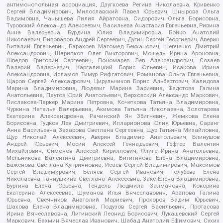
антимонопольная ассоциация, Дзугкоева Регина Николаевна, Кривенко
Сергей Владимирович, Милославский Павел Юрьевич, Шнырова Ольга
Вадимовна, Чанышева Лилия Айратовна, Сидорович Ольга Борисовна,
Туровский Александр Алексеевич, Васильева Анастасия Евгеньевна, Ривина
Анна Валерьевна, Бурдина Юлия Владимировна, Бойко Анатолий
Николаевич, Пивоваров Андрей Сергеевич, Дугин Сергей Георгиевич, Аверин
Виталий Евгеньевич, Барахоев Магомед Бекханович, Шевченко Дмитрий
Александрович, Шарипков Олег Викторович, Мошель Ирина Ароновна,
Шведов Григорий Сергеевич, Пономарев Лев Александрович, Созаев
Валерий Валерьевич, Каргалицкий Борис Юльевич, Исакова Ирина
Александровна, Исламов Тимур Рифгатович, Романова Ольга Евгеньевна,
Щаров Сергей Алексадрович, Цирульников Борис Альбертович, Халидова
Марина Владимировна, Людевиг Марина Зариевна, Федотова Галина
Анатольевна, Паутов Юрий Анатольевич, Верховский Александр Маркович,
Пислакова-Паркер Марина Петровна, Кочеткова Татьяна Владимировна,
Чуркина Наталья Валерьевна, Акимова Татьяна Николаевна, Золотарева
Екатерина Александровна, Рачинский Ян Збигневич, Жемкова Елена
Борисовна, Гудков Лев Дмитриевич, Илларионова Юлия Юрьевна, Саранг
Анна Васильевна, Захарова Светлана Сергеевна, Щур Татьяна Михайловна,
Щур Николай Алексеевич, Аверин Владимир Анатольевич, Блинушов
Андрей Юрьевич, Мосин Алексей Геннадьевич, Гефтер Валентин
Михайлович, Симонов Алексей Кириллович, Флиге Ирина Анатольевна,
Мельникова Валентина Дмитриевна, Вититинова Елена Владимировна,
Баженова Светлана Куприяновна, Исаев Сергей Владимирович, Максимов
Сергей Владимирович, Беляев Сергей Иванович, Голубева Елена
Николаевна, Ганнушкина Светлана Алексеевна, Закс Елена Владимировна,
Буртина Елена Юрьевна, Гендель Людмила Залмановна, Кокорина
Екатерина Алексеевна, Шуманов Илья Вячеславович, Арапова Галина
Юрьевна, Свечников Анатолий Мариевич, Прохоров Вадим Юрьевич,
Шахова Елена Владимировна, Подузов Сергей Васильевич, Протасова
Ирина Вячеславовна, Литинский Леонид Борисович, Лукашевский Сергей
Маркович, Бахмин Вячеслав Иванович, Шабад Анатолий Ефимович, Сухих