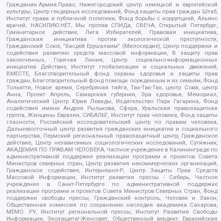
Гражданин.Армия.Право, Нижегородский центр немецкой и европейской
культуры, Центр гендерных исследований, Фонд защиты прав граждан Штаб,
Институт права и публичной политики, Фонд борьбы с коррупцией, Альянс
врачей, НАСИЛИЮ.НЕТ, Мы против СПИДа, СВЕЧА, Открытый Петербург,
Гуманитарное действие, Лига Избирателей, Правовая инициатива,
Гражданская инициатива против экологической преступности,
Гражданский Союз, "Хасдей Ерушалаим" (Милосердие), Центр поддержки и
содействия развитию средств массовой информации, В защиту прав
заключенных, Горячая Линия, Центр социально-информационных
инициатив Действие, Институт глобализации и социальных движений,
ВМЕСТЕ, Благотворительный фонд охраны здоровья и защиты прав
граждан, Благотворительный фонд помощи осужденным и их семьям, Фонд
Тольятти, Новое время, Серебряная тайга, Так-Так-Так, центр Сова, центр
Анна, Проект Апрель, Самарская губерния, Эра здоровья, Мемориал,
Аналитический Центр Юрия Левады, Издательство Парк Гагарина, Фонд
содействия имени Андрея Рылькова, Сфера, Уральская правозащитная
группа, Женщины Евразии, СИБАЛЬТ, Институт прав человека, Фонд защиты
гласности, Российский исследовательский центр по правам человека,
Дальневосточный центр развития гражданских инициатив и социального
партнерства, Пермский региональный правозащитный центр, Гражданское
действие, Центр независимых социологических исследований, Сутяжник,
АКАДЕМИЯ ПО ПРАВАМ ЧЕЛОВЕКА, Частное учреждение в Калининграде по
административной поддержке реализации программ и проектов Совета
Министров северных стран, Центр развития некоммерческих организаций,
Гражданское содействие, Интернешнл-Р, Центр Защиты Прав Средств
Массовой Информации, Институт развития прессы - Сибирь, Частное
учреждение в Санкт-Петербурге по административной поддержке
реализации программ и проектов Совета Министров Северных Стран, Фонд
поддержки свободы прессы, Гражданский контроль, Человек и Закон,
Общественная комиссия по сохранению наследия академика Сахарова,
МЕМО. РУ, Институт региональной прессы, Институт Развития Свободы
Информации, Экозащита!-Женсовет, Общественный вердикт, Евразийская