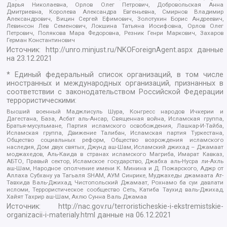
Дарья Николаевна, Орлов Олег Петрович, Добровольская Анна
Дмитриевна, Королева Александра Евгеньевна, Смирнов Владимир
Александрович, Вицин Сергей Ефимович, Золотухин Борис Андреевич,
Левинсон Лев Семенович, Локшина Татьяна Иосифовна, Орлов Олег
Петрович, Полякова Мара Федоровна, Резник Генри Маркович, Захаров
Герман Константинович
Источник:
http://unro.minjust.ru/NKOForeignAgent.aspx
данные
на
23.12.2021
* Единый федеральный список организаций, в том числе
иностранных и международных организаций, признанных в
соответствии с законодательством Российской Федерации
террористическими:
Высший военный Маджлисуль Шура, Конгресс народов Ичкерии и
Дагестана, База, Асбат аль-Ансар, Священная война, Исламская группа,
Братья-мусульмане, Партия исламского освобождения, Лашкар-И-Тайба,
Исламская группа, Движение Талибан, Исламская партия Туркестана,
Общество социальных реформ, Общество возрождения исламского
наследия, Дом двух святых, Джунд аш-Шам, Исламский джихад – Джамаат
моджахедов, Аль-Каида в странах исламского Магриба, Имарат Кавказ,
АБТО, Правый сектор, Исламское государство, Джабха аль-Нусра ли-Ахль
аш-Шам, Народное ополчение имени К. Минина и Д. Пожарского, Аджр от
Аллаха Субхану уа Тагьаля SHAM, АУМ Синрике, Муджахеды джамаата Ат-
Тавхида Валь-Джихад, Чистопольский Джамаат, Рохнамо ба суи давлати
исломи, Террористическое сообщество Сеть, Катиба Таухид валь-Джихад,
Хайят Тахрир аш-Шам, Ахлю Сунна Валь Джамаа
Источник:
http://nac.gov.ru/terroristicheskie-i-ekstremistskie-
organizacii-i-materialy.html
данные на
06.12.2021