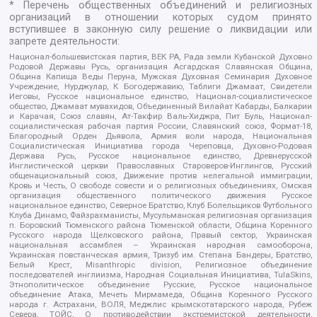
* Перечень общественных объединений и религиозных
организаций в отношении которых судом принято
вступившее в законную силу решение о ликвидации или
запрете деятельности:
Национал-большевистская партия, ВЕК РА, Рада земли Кубанской Духовно
Родовой Державы Русь, организация Асгардская Славянская Община,
Община Капища Веды Перуна, Мужская Духовная Семинария Духовное
Учреждение, Нурджулар, К Богодержавию, Таблиги Джамаат, Свидетели
Иеговы, Русское национальное единство, Национал-социалистическое
общество, Джамаат мувахидов, Объединенный Вилайат Кабарды, Балкарии
и Карачая, Союз славян, Ат-Такфир Валь-Хиджра, Пит Буль, Национал-
социалистическая рабочая партия России, Славянский союз, Формат-18,
Благородный Орден Дьявола, Армия воли народа, Национальная
Социалистическая Инициатива города Череповца, Духовно-Родовая
Держава Русь, Русское национальное единство, Древнерусской
Инглистической церкви Православных Староверов-Инглингов, Русский
общенациональный союз, Движение против нелегальной иммиграции,
Кровь и Честь, О свободе совести и о религиозных объединениях, Омская
организация общественного политического движения Русское
национальное единство, Северное Братство, Клуб Болельщиков Футбольного
Клуба Динамо, Файзрахманисты, Мусульманская религиозная организация
п. Боровский Тюменского района Тюменской области, Община Коренного
Русского народа Щелковского района, Правый сектор, Украинская
национальная ассамблея – Украинская народная самооборона,
Украинская повстанческая армия, Тризуб им. Степана Бандеры, Братство,
Белый Крест, Misanthropic division, Религиозное объединение
последователей инглиизма, Народная Социальная Инициатива, TulaSkins,
Этнополитическое объединение Русские, Русское национальное
объединение Атака, Мечеть Мирмамеда, Община Коренного Русского
народа г. Астрахани, ВОЛЯ, Меджлис крымскотатарского народа, Рубеж
Севера, ТОЙС, О противодействии экстремистской деятельности,