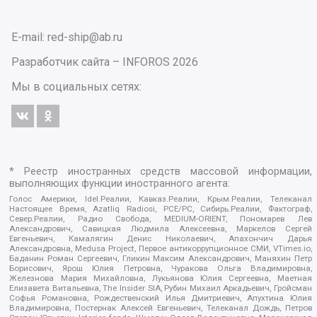
E-mail: red-ship@ab.ru
Разработчик сайта –
INFOROS
2026
Мы в социальных сетях:
* Реестр иностранных средств массовой информации,
выполняющих функции иностранного агента:
Голос Америки, Idel.Реалии, Кавказ.Реалии, Крым.Реалии, Телеканал
Настоящее Время, Azatliq Radiosi, PCE/PC, Сибирь.Реалии, Фактограф,
Север.Реалии, Радио Свобода, MEDIUM-ORIENT, Пономарев Лев
Александрович, Савицкая Людмила Алексеевна, Маркелов Сергей
Евгеньевич, Камалягин Денис Николаевич, Апахончич Дарья
Александровна, Medusa Project, Первое антикоррупционное СМИ, VTimes.io,
Баданин Роман Сергеевич, Гликин Максим Александрович, Маняхин Петр
Борисович, Ярош Юлия Петровна, Чуракова Ольга Владимировна,
Железнова Мария Михайловна, Лукьянова Юлия Сергеевна, Маетная
Елизавета Витальевна, The Insider SIA, Рубин Михаил Аркадьевич, Гройсман
Софья Романовна, Рождественский Илья Дмитриевич, Апухтина Юлия
Владимировна, Постернак Алексей Евгеньевич, Телеканал Дождь, Петров