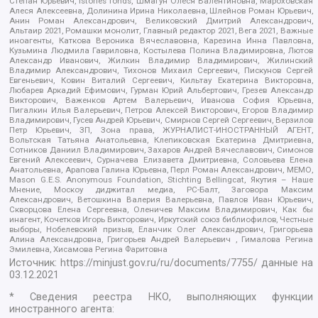
Степан Юрьевич, Istories fonds, Шмагун Олеся Валентиновна, Мароховская
Алеся Алексеевна, Долинина Ирина Николаевна, Шлейнов Роман Юрьевич,
Анин Роман Александрович, Великовский Дмитрий Александрович,
Альтаир 2021, Ромашки монолит, Главный редактор 2021, Вега 2021, Важные
иноагенты, Каткова Вероника Вячеславовна, Карезина Инна Павловна,
Кузьмина Людмила Гавриловна, Костылева Полина Владимировна, Лютов
Александр Иванович, Жилкин Владимир Владимирович, Жилинский
Владимир Александрович, Тихонов Михаил Сергеевич, Пискунов Сергей
Евгеньевич, Ковин Виталий Сергеевич, Кильтау Екатерина Викторовна,
Любарев Аркадий Ефимович, Гурман Юрий Альбертович, Грезев Александр
Викторович, Важенков Артем Валерьевич, Иванова София Юрьевна,
Пигалкин Илья Валерьевич, Петров Алексей Викторович, Егоров Владимир
Владимирович, Гусев Андрей Юрьевич, Смирнов Сергей Сергеевич, Верзилов
Петр Юрьевич, ЗП, Зона права, ЖУРНАЛИСТ-ИНОСТРАННЫЙ АГЕНТ,
Вольтская Татьяна Анатольевна, Клепиковская Екатерина Дмитриевна,
Сотников Даниил Владимирович, Захаров Андрей Вячеславович, Симонов
Евгений Алексеевич, Сурначева Елизавета Дмитриевна, Соловьева Елена
Анатольевна, Арапова Галина Юрьевна, Перл Роман Александрович, МЕМО,
Mason G.E.S. Anonymous Foundation, Stichting Bellingcat, Якутия – Наше
Мнение, Москоу диджитал медиа, РС-Балт, Заговора Максим
Александрович, Ветошкина Валерия Валерьевна, Павлов Иван Юрьевич,
Скворцова Елена Сергеевна, Оленичев Максим Владимирович, Как бы
инагент, Кочетков Игорь Викторович, Иркутский союз библиофилов, Честные
выборы, Нобелевский призыв, Еланчик Олег Александрович, Григорьева
Алина Александровна, Григорьев Андрей Валерьевич , Гималова Регина
Эмилевна, Хисамова Регина Фаритовна
Источник:
https://minjust.gov.ru/ru/documents/7755/
данные на
03.12.2021
* Сведения реестра НКО, выполняющих функции
иностранного агента: