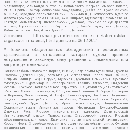
наследия, Дом двух святых, Джунд аш-Шам, Исламский джихад – Джамаат
моджахедов, Аль-Каида в странах исламского Магриба, Имарат Кавказ,
АБТО, Правый сектор, Исламское государство, Джабха аль-Нусра ли-Ахль
аш-Шам, Народное ополчение имени К. Минина и Д. Пожарского, Аджр от
Аллаха Субхану уа Тагьаля SHAM, АУМ Синрике, Муджахеды джамаата Ат-
Тавхида Валь-Джихад, Чистопольский Джамаат, Рохнамо ба суи давлати
исломи, Террористическое сообщество Сеть, Катиба Таухид валь-Джихад,
Хайят Тахрир аш-Шам, Ахлю Сунна Валь Джамаа
Источник:
http://nac.gov.ru/terroristicheskie-i-ekstremistskie-
organizacii-i-materialy.html
данные на
06.12.2021
* Перечень общественных объединений и религиозных
организаций в отношении которых судом принято
вступившее в законную силу решение о ликвидации или
запрете деятельности:
Национал-большевистская партия, ВЕК РА, Рада земли Кубанской Духовно
Родовой Державы Русь, организация Асгардская Славянская Община,
Община Капища Веды Перуна, Мужская Духовная Семинария Духовное
Учреждение, Нурджулар, К Богодержавию, Таблиги Джамаат, Свидетели
Иеговы, Русское национальное единство, Национал-социалистическое
общество, Джамаат мувахидов, Объединенный Вилайат Кабарды, Балкарии
и Карачая, Союз славян, Ат-Такфир Валь-Хиджра, Пит Буль, Национал-
социалистическая рабочая партия России, Славянский союз, Формат-18,
Благородный Орден Дьявола, Армия воли народа, Национальная
Социалистическая Инициатива города Череповца, Духовно-Родовая
Держава Русь, Русское национальное единство, Древнерусской
Инглистической церкви Православных Староверов-Инглингов, Русский
общенациональный союз, Движение против нелегальной иммиграции,
Кровь и Честь, О свободе совести и о религиозных объединениях, Омская
организация общественного политического движения Русское