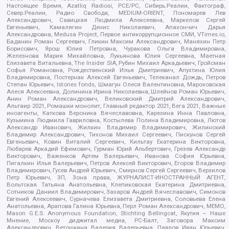
Настоящее Время, Azatliq Radiosi, PCE/PC, Сибирь.Реалии, Фактограф,
Север.Реалии, Радио Свобода, MEDIUM-ORIENT, Пономарев Лев
Александрович, Савицкая Людмила Алексеевна, Маркелов Сергей
Евгеньевич, Камалягин Денис Николаевич, Апахончич Дарья
Александровна, Medusa Project, Первое антикоррупционное СМИ, VTimes.io,
Баданин Роман Сергеевич, Гликин Максим Александрович, Маняхин Петр
Борисович, Ярош Юлия Петровна, Чуракова Ольга Владимировна,
Железнова Мария Михайловна, Лукьянова Юлия Сергеевна, Маетная
Елизавета Витальевна, The Insider SIA, Рубин Михаил Аркадьевич, Гройсман
Софья Романовна, Рождественский Илья Дмитриевич, Апухтина Юлия
Владимировна, Постернак Алексей Евгеньевич, Телеканал Дождь, Петров
Степан Юрьевич, Istories fonds, Шмагун Олеся Валентиновна, Мароховская
Алеся Алексеевна, Долинина Ирина Николаевна, Шлейнов Роман Юрьевич,
Анин Роман Александрович, Великовский Дмитрий Александрович,
Альтаир 2021, Ромашки монолит, Главный редактор 2021, Вега 2021, Важные
иноагенты, Каткова Вероника Вячеславовна, Карезина Инна Павловна,
Кузьмина Людмила Гавриловна, Костылева Полина Владимировна, Лютов
Александр Иванович, Жилкин Владимир Владимирович, Жилинский
Владимир Александрович, Тихонов Михаил Сергеевич, Пискунов Сергей
Евгеньевич, Ковин Виталий Сергеевич, Кильтау Екатерина Викторовна,
Любарев Аркадий Ефимович, Гурман Юрий Альбертович, Грезев Александр
Викторович, Важенков Артем Валерьевич, Иванова София Юрьевна,
Пигалкин Илья Валерьевич, Петров Алексей Викторович, Егоров Владимир
Владимирович, Гусев Андрей Юрьевич, Смирнов Сергей Сергеевич, Верзилов
Петр Юрьевич, ЗП, Зона права, ЖУРНАЛИСТ-ИНОСТРАННЫЙ АГЕНТ,
Вольтская Татьяна Анатольевна, Клепиковская Екатерина Дмитриевна,
Сотников Даниил Владимирович, Захаров Андрей Вячеславович, Симонов
Евгений Алексеевич, Сурначева Елизавета Дмитриевна, Соловьева Елена
Анатольевна, Арапова Галина Юрьевна, Перл Роман Александрович, МЕМО,
Mason G.E.S. Anonymous Foundation, Stichting Bellingcat, Якутия – Наше
Мнение, Москоу диджитал медиа, РС-Балт, Заговора Максим
Александрович, Ветошкина Валерия Валерьевна, Павлов Иван Юрьевич,