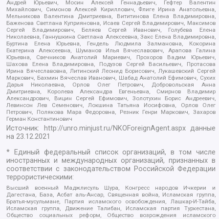
Андрей Юрьевич, Мосин Алексей Геннадьевич, Гефтер Валентин
Михайлович, Симонов Алексей Кириллович, Флиге Ирина Анатольевна,
Мельникова Валентина Дмитриевна, Вититинова Елена Владимировна,
Баженова Светлана Куприяновна, Исаев Сергей Владимирович, Максимов
Сергей Владимирович, Беляев Сергей Иванович, Голубева Елена
Николаевна, Ганнушкина Светлана Алексеевна, Закс Елена Владимировна,
Буртина Елена Юрьевна, Гендель Людмила Залмановна, Кокорина
Екатерина Алексеевна, Шуманов Илья Вячеславович, Арапова Галина
Юрьевна, Свечников Анатолий Мариевич, Прохоров Вадим Юрьевич,
Шахова Елена Владимировна, Подузов Сергей Васильевич, Протасова
Ирина Вячеславовна, Литинский Леонид Борисович, Лукашевский Сергей
Маркович, Бахмин Вячеслав Иванович, Шабад Анатолий Ефимович, Сухих
Дарья Николаевна, Орлов Олег Петрович, Добровольская Анна
Дмитриевна, Королева Александра Евгеньевна, Смирнов Владимир
Александрович, Вицин Сергей Ефимович, Золотухин Борис Андреевич,
Левинсон Лев Семенович, Локшина Татьяна Иосифовна, Орлов Олег
Петрович, Полякова Мара Федоровна, Резник Генри Маркович, Захаров
Герман Константинович
Источник:
http://unro.minjust.ru/NKOForeignAgent.aspx
данные
на
23.12.2021
* Единый федеральный список организаций, в том числе
иностранных и международных организаций, признанных в
соответствии с законодательством Российской Федерации
террористическими:
Высший военный Маджлисуль Шура, Конгресс народов Ичкерии и
Дагестана, База, Асбат аль-Ансар, Священная война, Исламская группа,
Братья-мусульмане, Партия исламского освобождения, Лашкар-И-Тайба,
Исламская группа, Движение Талибан, Исламская партия Туркестана,
Общество социальных реформ, Общество возрождения исламского