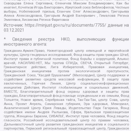
Скворцова Елена Сергеевна, Оленичев Максим Владимирович, Как бы
инагент, Кочетков Игорь Викторович, Иркутский союз библиофилов, Честные
выборы, Нобелевский призыв, Еланчик Олег Александрович, Григорьева
Алина Александровна, Григорьев Андрей Валерьевич , Гималова Регина
Эмилевна, Хисамова Регина Фаритовна
Источник:
https://minjust.gov.ru/ru/documents/7755/
данные на
03.12.2021
* Сведения реестра НКО, выполняющих функции
иностранного агента:
Гражданин.Армия.Право, Нижегородский центр немецкой и европейской
культуры, Центр гендерных исследований, Фонд защиты прав граждан Штаб,
Институт права и публичной политики, Фонд борьбы с коррупцией, Альянс
врачей, НАСИЛИЮ.НЕТ, Мы против СПИДа, СВЕЧА, Открытый Петербург,
Гуманитарное действие, Лига Избирателей, Правовая инициатива,
Гражданская инициатива против экологической преступности,
Гражданский Союз, "Хасдей Ерушалаим" (Милосердие), Центр поддержки и
содействия развитию средств массовой информации, В защиту прав
заключенных, Горячая Линия, Центр социально-информационных
инициатив Действие, Институт глобализации и социальных движений,
ВМЕСТЕ, Благотворительный фонд охраны здоровья и защиты прав
граждан, Благотворительный фонд помощи осужденным и их семьям, Фонд
Тольятти, Новое время, Серебряная тайга, Так-Так-Так, центр Сова, центр
Анна, Проект Апрель, Самарская губерния, Эра здоровья, Мемориал,
Аналитический Центр Юрия Левады, Издательство Парк Гагарина, Фонд
содействия имени Андрея Рылькова, Сфера, Уральская правозащитная
группа, Женщины Евразии, СИБАЛЬТ, Институт прав человека, Фонд защиты
гласности, Российский исследовательский центр по правам человека,
Дальневосточный центр развития гражданских инициатив и социального
партнерства, Пермский региональный правозащитный центр, Гражданское