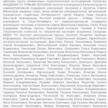
действие, Центр независимых социологических исследований, Сутяжник,
АКАДЕМИЯ ПО ПРАВАМ ЧЕЛОВЕКА, Частное учреждение в Калининграде по
административной поддержке реализации программ и проектов Совета
Министров северных стран, Центр развития некоммерческих организаций,
Гражданское содействие, Интернешнл-Р, Центр Защиты Прав Средств
Массовой Информации, Институт развития прессы - Сибирь, Частное
учреждение в Санкт-Петербурге по административной поддержке
реализации программ и проектов Совета Министров Северных Стран, Фонд
поддержки свободы прессы, Гражданский контроль, Человек и Закон,
Общественная комиссия по сохранению наследия академика Сахарова,
МЕМО. РУ, Институт региональной прессы, Институт Развития Свободы
Информации, Экозащита!-Женсовет, Общественный вердикт, Евразийская
антимонопольная ассоциация, Дзугкоева Регина Николаевна, Кривенко
Сергей Владимирович, Милославский Павел Юрьевич, Шнырова Ольга
Вадимовна, Чанышева Лилия Айратовна, Сидорович Ольга Борисовна,
Туровский Александр Алексеевич, Васильева Анастасия Евгеньевна, Ривина
Анна Валерьевна, Бурдина Юлия Владимировна, Бойко Анатолий
Николаевич, Пивоваров Андрей Сергеевич, Дугин Сергей Георгиевич, Аверин
Виталий Евгеньевич, Барахоев Магомед Бекханович, Шевченко Дмитрий
Александрович, Шарипков Олег Викторович, Мошель Ирина Ароновна,
Шведов Григорий Сергеевич, Пономарев Лев Александрович, Созаев
Валерий Валерьевич, Каргалицкий Борис Юльевич, Исакова Ирина
Александровна, Исламов Тимур Рифгатович, Романова Ольга Евгеньевна,
Щаров Сергей Алексадрович, Цирульников Борис Альбертович, Халидова
Марина Владимировна, Людевиг Марина Зариевна, Федотова Галина
Анатольевна, Паутов Юрий Анатольевич, Верховский Александр Маркович,
Пислакова-Паркер Марина Петровна, Кочеткова Татьяна Владимировна,
Чуркина Наталья Валерьевна, Акимова Татьяна Николаевна, Золотарева
Екатерина Александровна, Рачинский Ян Збигневич, Жемкова Елена
Борисовна, Гудков Лев Дмитриевич, Илларионова Юлия Юрьевна, Саранг
Анна Васильевна, Захарова Светлана Сергеевна, Щур Татьяна Михайловна,
Щур Николай Алексеевич, Аверин Владимир Анатольевич, Блинушов