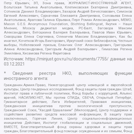
Петр Юрьевич, ЗП, Зона права, ЖУРНАЛИСТ-ИНОСТРАННЫЙ АГЕНТ,
Вольтская Татьяна Анатольевна, Клепиковская Екатерина Дмитриевна,
Сотников Даниил Владимирович, Захаров Андрей Вячеславович, Симонов
Евгений Алексеевич, Сурначева Елизавета Дмитриевна, Соловьева Елена
Анатольевна, Арапова Галина Юрьевна, Перл Роман Александрович, МЕМО,
Mason G.E.S. Anonymous Foundation, Stichting Bellingcat, Якутия – Наше
Мнение, Москоу диджитал медиа, РС-Балт, Заговора Максим
Александрович, Ветошкина Валерия Валерьевна, Павлов Иван Юрьевич,
Скворцова Елена Сергеевна, Оленичев Максим Владимирович, Как бы
инагент, Кочетков Игорь Викторович, Иркутский союз библиофилов, Честные
выборы, Нобелевский призыв, Еланчик Олег Александрович, Григорьева
Алина Александровна, Григорьев Андрей Валерьевич , Гималова Регина
Эмилевна, Хисамова Регина Фаритовна
Источник:
https://minjust.gov.ru/ru/documents/7755/
данные на
03.12.2021
* Сведения реестра НКО, выполняющих функции
иностранного агента:
Гражданин.Армия.Право, Нижегородский центр немецкой и европейской
культуры, Центр гендерных исследований, Фонд защиты прав граждан Штаб,
Институт права и публичной политики, Фонд борьбы с коррупцией, Альянс
врачей, НАСИЛИЮ.НЕТ, Мы против СПИДа, СВЕЧА, Открытый Петербург,
Гуманитарное действие, Лига Избирателей, Правовая инициатива,
Гражданская инициатива против экологической преступности,
Гражданский Союз, "Хасдей Ерушалаим" (Милосердие), Центр поддержки и
содействия развитию средств массовой информации, В защиту прав
заключенных, Горячая Линия, Центр социально-информационных
инициатив Действие, Институт глобализации и социальных движений,
ВМЕСТЕ, Благотворительный фонд охраны здоровья и защиты прав
граждан, Благотворительный фонд помощи осужденным и их семьям, Фонд