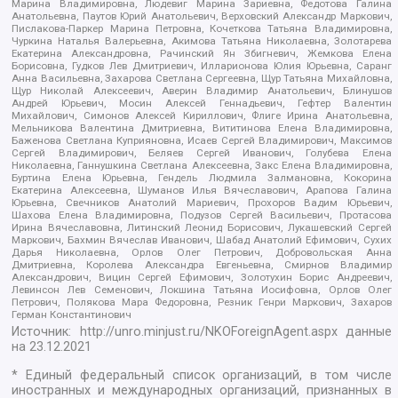
Марина Владимировна, Людевиг Марина Зариевна, Федотова Галина
Анатольевна, Паутов Юрий Анатольевич, Верховский Александр Маркович,
Пислакова-Паркер Марина Петровна, Кочеткова Татьяна Владимировна,
Чуркина Наталья Валерьевна, Акимова Татьяна Николаевна, Золотарева
Екатерина Александровна, Рачинский Ян Збигневич, Жемкова Елена
Борисовна, Гудков Лев Дмитриевич, Илларионова Юлия Юрьевна, Саранг
Анна Васильевна, Захарова Светлана Сергеевна, Щур Татьяна Михайловна,
Щур Николай Алексеевич, Аверин Владимир Анатольевич, Блинушов
Андрей Юрьевич, Мосин Алексей Геннадьевич, Гефтер Валентин
Михайлович, Симонов Алексей Кириллович, Флиге Ирина Анатольевна,
Мельникова Валентина Дмитриевна, Вититинова Елена Владимировна,
Баженова Светлана Куприяновна, Исаев Сергей Владимирович, Максимов
Сергей Владимирович, Беляев Сергей Иванович, Голубева Елена
Николаевна, Ганнушкина Светлана Алексеевна, Закс Елена Владимировна,
Буртина Елена Юрьевна, Гендель Людмила Залмановна, Кокорина
Екатерина Алексеевна, Шуманов Илья Вячеславович, Арапова Галина
Юрьевна, Свечников Анатолий Мариевич, Прохоров Вадим Юрьевич,
Шахова Елена Владимировна, Подузов Сергей Васильевич, Протасова
Ирина Вячеславовна, Литинский Леонид Борисович, Лукашевский Сергей
Маркович, Бахмин Вячеслав Иванович, Шабад Анатолий Ефимович, Сухих
Дарья Николаевна, Орлов Олег Петрович, Добровольская Анна
Дмитриевна, Королева Александра Евгеньевна, Смирнов Владимир
Александрович, Вицин Сергей Ефимович, Золотухин Борис Андреевич,
Левинсон Лев Семенович, Локшина Татьяна Иосифовна, Орлов Олег
Петрович, Полякова Мара Федоровна, Резник Генри Маркович, Захаров
Герман Константинович
Источник:
http://unro.minjust.ru/NKOForeignAgent.aspx
данные
на
23.12.2021
* Единый федеральный список организаций, в том числе
иностранных и международных организаций, признанных в