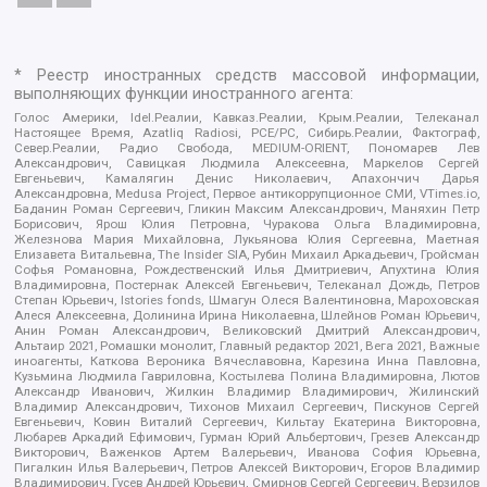
* Реестр иностранных средств массовой информации,
выполняющих функции иностранного агента:
Голос Америки, Idel.Реалии, Кавказ.Реалии, Крым.Реалии, Телеканал
Настоящее Время, Azatliq Radiosi, PCE/PC, Сибирь.Реалии, Фактограф,
Север.Реалии, Радио Свобода, MEDIUM-ORIENT, Пономарев Лев
Александрович, Савицкая Людмила Алексеевна, Маркелов Сергей
Евгеньевич, Камалягин Денис Николаевич, Апахончич Дарья
Александровна, Medusa Project, Первое антикоррупционное СМИ, VTimes.io,
Баданин Роман Сергеевич, Гликин Максим Александрович, Маняхин Петр
Борисович, Ярош Юлия Петровна, Чуракова Ольга Владимировна,
Железнова Мария Михайловна, Лукьянова Юлия Сергеевна, Маетная
Елизавета Витальевна, The Insider SIA, Рубин Михаил Аркадьевич, Гройсман
Софья Романовна, Рождественский Илья Дмитриевич, Апухтина Юлия
Владимировна, Постернак Алексей Евгеньевич, Телеканал Дождь, Петров
Степан Юрьевич, Istories fonds, Шмагун Олеся Валентиновна, Мароховская
Алеся Алексеевна, Долинина Ирина Николаевна, Шлейнов Роман Юрьевич,
Анин Роман Александрович, Великовский Дмитрий Александрович,
Альтаир 2021, Ромашки монолит, Главный редактор 2021, Вега 2021, Важные
иноагенты, Каткова Вероника Вячеславовна, Карезина Инна Павловна,
Кузьмина Людмила Гавриловна, Костылева Полина Владимировна, Лютов
Александр Иванович, Жилкин Владимир Владимирович, Жилинский
Владимир Александрович, Тихонов Михаил Сергеевич, Пискунов Сергей
Евгеньевич, Ковин Виталий Сергеевич, Кильтау Екатерина Викторовна,
Любарев Аркадий Ефимович, Гурман Юрий Альбертович, Грезев Александр
Викторович, Важенков Артем Валерьевич, Иванова София Юрьевна,
Пигалкин Илья Валерьевич, Петров Алексей Викторович, Егоров Владимир
Владимирович, Гусев Андрей Юрьевич, Смирнов Сергей Сергеевич, Верзилов