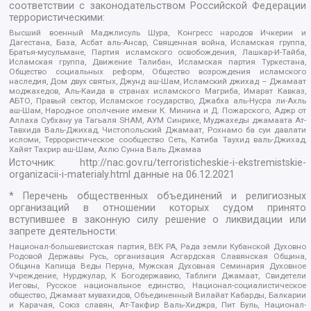
соответствии с законодательством Российской Федерации
террористическими:
Высший военный Маджлисуль Шура, Конгресс народов Ичкерии и
Дагестана, База, Асбат аль-Ансар, Священная война, Исламская группа,
Братья-мусульмане, Партия исламского освобождения, Лашкар-И-Тайба,
Исламская группа, Движение Талибан, Исламская партия Туркестана,
Общество социальных реформ, Общество возрождения исламского
наследия, Дом двух святых, Джунд аш-Шам, Исламский джихад – Джамаат
моджахедов, Аль-Каида в странах исламского Магриба, Имарат Кавказ,
АБТО, Правый сектор, Исламское государство, Джабха аль-Нусра ли-Ахль
аш-Шам, Народное ополчение имени К. Минина и Д. Пожарского, Аджр от
Аллаха Субхану уа Тагьаля SHAM, АУМ Синрике, Муджахеды джамаата Ат-
Тавхида Валь-Джихад, Чистопольский Джамаат, Рохнамо ба суи давлати
исломи, Террористическое сообщество Сеть, Катиба Таухид валь-Джихад,
Хайят Тахрир аш-Шам, Ахлю Сунна Валь Джамаа
Источник:
http://nac.gov.ru/terroristicheskie-i-ekstremistskie-
organizacii-i-materialy.html
данные на
06.12.2021
* Перечень общественных объединений и религиозных
организаций в отношении которых судом принято
вступившее в законную силу решение о ликвидации или
запрете деятельности:
Национал-большевистская партия, ВЕК РА, Рада земли Кубанской Духовно
Родовой Державы Русь, организация Асгардская Славянская Община,
Община Капища Веды Перуна, Мужская Духовная Семинария Духовное
Учреждение, Нурджулар, К Богодержавию, Таблиги Джамаат, Свидетели
Иеговы, Русское национальное единство, Национал-социалистическое
общество, Джамаат мувахидов, Объединенный Вилайат Кабарды, Балкарии
и Карачая, Союз славян, Ат-Такфир Валь-Хиджра, Пит Буль, Национал-