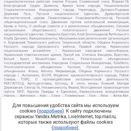
социалистическая рабочая партия России, Славянский союз, Формат-18,
Благородный Орден Дьявола, Армия воли народа, Национальная
Социалистическая Инициатива города Череповца, Духовно-Родовая
Держава Русь, Русское национальное единство, Древнерусской
Инглистической церкви Православных Староверов-Инглингов, Русский
общенациональный союз, Движение против нелегальной иммиграции,
Кровь и Честь, О свободе совести и о религиозных объединениях, Омская
организация общественного политического движения Русское
национальное единство, Северное Братство, Клуб Болельщиков Футбольного
Клуба Динамо, Файзрахманисты, Мусульманская религиозная организация
п. Боровский Тюменского района Тюменской области, Община Коренного
Русского народа Щелковского района, Правый сектор, Украинская
национальная ассамблея – Украинская народная самооборона,
Украинская повстанческая армия, Тризуб им. Степана Бандеры, Братство,
Белый Крест, Misanthropic division, Религиозное объединение
последователей инглиизма, Народная Социальная Инициатива, TulaSkins,
Этнополитическое объединение Русские, Русское национальное
объединение Атака, Мечеть Мирмамеда, Община Коренного Русского
народа г. Астрахани, ВОЛЯ, Меджлис крымскотатарского народа, Рубеж
Севера, ТОЙС, О противодействии экстремистской деятельности,
РЕВТАТПОД, Артподготовка, Штольц, В честь иконы Божией Матери
Державная, Сектор 16, Независимость, Фирма, Молодежная правозащитная
группа МПГ, Курсом Правды и Единения, Каракольская инициативная
группа, Автоград Крю, Союз Славянских Сил Руси, Алля-Аят,
Благотворительный пансионат Ак Умут, Русская республика Русь,
Арестантское уголовное единство, Башкорт, Нация и свобода, W.H.С., Фалунь
Для повышения удобства сайта мы используем
Дафа, Иртыш Ultras, Русский Патриотический клуб-Новокузнецк/РПК,
cookies (
подробнее
). К сайту подключены
Сибирский державный союз, Фонд борьбы с коррупцией, Фонд защиты прав
сервисы Yandex.Metrika, LiveInternet, top.mail.ru,
граждан, Штабы Навального, Совет граждан СССР Прикубанского округа г.
Краснодара
которые также используют файлы cookies
Источник:
https://minjust.gov.ru/ru/documents/7822/
данные на
(
подробнее
).
08.12.2021