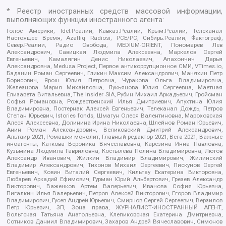
* Реестр иностранных средств массовой информации,
выполняющих функции иностранного агента:
Голос Америки, Idel.Реалии, Кавказ.Реалии, Крым.Реалии, Телеканал
Настоящее Время, Azatliq Radiosi, PCE/PC, Сибирь.Реалии, Фактограф,
Север.Реалии, Радио Свобода, MEDIUM-ORIENT, Пономарев Лев
Александрович, Савицкая Людмила Алексеевна, Маркелов Сергей
Евгеньевич, Камалягин Денис Николаевич, Апахончич Дарья
Александровна, Medusa Project, Первое антикоррупционное СМИ, VTimes.io,
Баданин Роман Сергеевич, Гликин Максим Александрович, Маняхин Петр
Борисович, Ярош Юлия Петровна, Чуракова Ольга Владимировна,
Железнова Мария Михайловна, Лукьянова Юлия Сергеевна, Маетная
Елизавета Витальевна, The Insider SIA, Рубин Михаил Аркадьевич, Гройсман
Софья Романовна, Рождественский Илья Дмитриевич, Апухтина Юлия
Владимировна, Постернак Алексей Евгеньевич, Телеканал Дождь, Петров
Степан Юрьевич, Istories fonds, Шмагун Олеся Валентиновна, Мароховская
Алеся Алексеевна, Долинина Ирина Николаевна, Шлейнов Роман Юрьевич,
Анин Роман Александрович, Великовский Дмитрий Александрович,
Альтаир 2021, Ромашки монолит, Главный редактор 2021, Вега 2021, Важные
иноагенты, Каткова Вероника Вячеславовна, Карезина Инна Павловна,
Кузьмина Людмила Гавриловна, Костылева Полина Владимировна, Лютов
Александр Иванович, Жилкин Владимир Владимирович, Жилинский
Владимир Александрович, Тихонов Михаил Сергеевич, Пискунов Сергей
Евгеньевич, Ковин Виталий Сергеевич, Кильтау Екатерина Викторовна,
Любарев Аркадий Ефимович, Гурман Юрий Альбертович, Грезев Александр
Викторович, Важенков Артем Валерьевич, Иванова София Юрьевна,
Пигалкин Илья Валерьевич, Петров Алексей Викторович, Егоров Владимир
Владимирович, Гусев Андрей Юрьевич, Смирнов Сергей Сергеевич, Верзилов
Петр Юрьевич, ЗП, Зона права, ЖУРНАЛИСТ-ИНОСТРАННЫЙ АГЕНТ,
Вольтская Татьяна Анатольевна, Клепиковская Екатерина Дмитриевна,
Сотников Даниил Владимирович, Захаров Андрей Вячеславович, Симонов