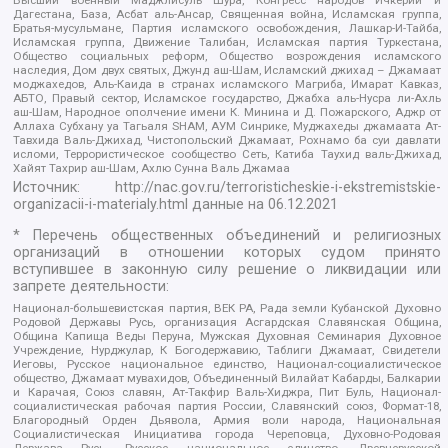
Дагестана, База, Асбат аль-Ансар, Священная война, Исламская группа,
Братья-мусульмане, Партия исламского освобождения, Лашкар-И-Тайба,
Исламская группа, Движение Талибан, Исламская партия Туркестана,
Общество социальных реформ, Общество возрождения исламского
наследия, Дом двух святых, Джунд аш-Шам, Исламский джихад – Джамаат
моджахедов, Аль-Каида в странах исламского Магриба, Имарат Кавказ,
АБТО, Правый сектор, Исламское государство, Джабха аль-Нусра ли-Ахль
аш-Шам, Народное ополчение имени К. Минина и Д. Пожарского, Аджр от
Аллаха Субхану уа Тагьаля SHAM, АУМ Синрике, Муджахеды джамаата Ат-
Тавхида Валь-Джихад, Чистопольский Джамаат, Рохнамо ба суи давлати
исломи, Террористическое сообщество Сеть, Катиба Таухид валь-Джихад,
Хайят Тахрир аш-Шам, Ахлю Сунна Валь Джамаа
Источник:
http://nac.gov.ru/terroristicheskie-i-ekstremistskie-
organizacii-i-materialy.html
данные на
06.12.2021
* Перечень общественных объединений и религиозных
организаций в отношении которых судом принято
вступившее в законную силу решение о ликвидации или
запрете деятельности:
Национал-большевистская партия, ВЕК РА, Рада земли Кубанской Духовно
Родовой Державы Русь, организация Асгардская Славянская Община,
Община Капища Веды Перуна, Мужская Духовная Семинария Духовное
Учреждение, Нурджулар, К Богодержавию, Таблиги Джамаат, Свидетели
Иеговы, Русское национальное единство, Национал-социалистическое
общество, Джамаат мувахидов, Объединенный Вилайат Кабарды, Балкарии
и Карачая, Союз славян, Ат-Такфир Валь-Хиджра, Пит Буль, Национал-
социалистическая рабочая партия России, Славянский союз, Формат-18,
Благородный Орден Дьявола, Армия воли народа, Национальная
Социалистическая Инициатива города Череповца, Духовно-Родовая