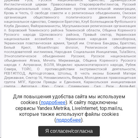
Держава Русь, Русское национальное единство, Древнерусской
Инглистической церкви Православных Староверов-Инглингов, Русский
общенациональный союз, Движение против нелегальной иммиграции,
Кровь и Честь, О свободе совести и о религиозных объединениях, Омская
организация общественного политического движения Русское
национальное единство, Северное Братство, Клуб Болельщиков Футбольного
Клуба Динамо, Файзрахманисты, Мусульманская религиозная организация
п. Боровский Тюменского района Тюменской области, Община Коренного
Русского народа Щелковского района, Правый сектор, Украинская
национальная ассамблея – Украинская народная самооборона,
Украинская повстанческая армия, Тризуб им. Степана Бандеры, Братство,
Белый Крест, Misanthropic division, Религиозное объединение
последователей инглиизма, Народная Социальная Инициатива, TulaSkins,
Этнополитическое объединение Русские, Русское национальное
объединение Атака, Мечеть Мирмамеда, Община Коренного Русского
народа г. Астрахани, ВОЛЯ, Меджлис крымскотатарского народа, Рубеж
Севера, ТОЙС, О противодействии экстремистской деятельности,
РЕВТАТПОД, Артподготовка, Штольц, В честь иконы Божией Матери
Державная, Сектор 16, Независимость, Фирма, Молодежная правозащитная
группа МПГ, Курсом Правды и Единения, Каракольская инициативная
группа, Автоград Крю, Союз Славянских Сил Руси, Алля-Аят,
Благотворительный пансионат Ак Умут, Русская республика Русь,
Арестантское уголовное единство, Башкорт, Нация и свобода, W.H.С., Фалунь
Для повышения удобства сайта мы используем
Дафа, Иртыш Ultras, Русский Патриотический клуб-Новокузнецк/РПК,
cookies (
подробнее
). К сайту подключены
Сибирский державный союз, Фонд борьбы с коррупцией, Фонд защиты прав
сервисы Yandex.Metrika, LiveInternet, top.mail.ru,
граждан, Штабы Навального, Совет граждан СССР Прикубанского округа г.
Краснодара
которые также используют файлы cookies
Источник:
https://minjust.gov.ru/ru/documents/7822/
данные на
(
подробнее
).
08.12.2021
Я согласен/согласна