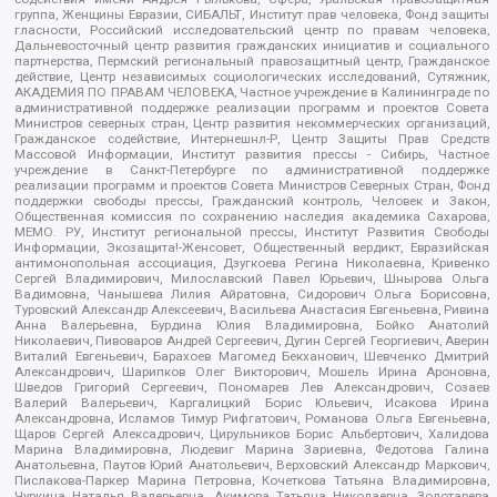
группа, Женщины Евразии, СИБАЛЬТ, Институт прав человека, Фонд защиты
гласности, Российский исследовательский центр по правам человека,
Дальневосточный центр развития гражданских инициатив и социального
партнерства, Пермский региональный правозащитный центр, Гражданское
действие, Центр независимых социологических исследований, Сутяжник,
АКАДЕМИЯ ПО ПРАВАМ ЧЕЛОВЕКА, Частное учреждение в Калининграде по
административной поддержке реализации программ и проектов Совета
Министров северных стран, Центр развития некоммерческих организаций,
Гражданское содействие, Интернешнл-Р, Центр Защиты Прав Средств
Массовой Информации, Институт развития прессы - Сибирь, Частное
учреждение в Санкт-Петербурге по административной поддержке
реализации программ и проектов Совета Министров Северных Стран, Фонд
поддержки свободы прессы, Гражданский контроль, Человек и Закон,
Общественная комиссия по сохранению наследия академика Сахарова,
МЕМО. РУ, Институт региональной прессы, Институт Развития Свободы
Информации, Экозащита!-Женсовет, Общественный вердикт, Евразийская
антимонопольная ассоциация, Дзугкоева Регина Николаевна, Кривенко
Сергей Владимирович, Милославский Павел Юрьевич, Шнырова Ольга
Вадимовна, Чанышева Лилия Айратовна, Сидорович Ольга Борисовна,
Туровский Александр Алексеевич, Васильева Анастасия Евгеньевна, Ривина
Анна Валерьевна, Бурдина Юлия Владимировна, Бойко Анатолий
Николаевич, Пивоваров Андрей Сергеевич, Дугин Сергей Георгиевич, Аверин
Виталий Евгеньевич, Барахоев Магомед Бекханович, Шевченко Дмитрий
Александрович, Шарипков Олег Викторович, Мошель Ирина Ароновна,
Шведов Григорий Сергеевич, Пономарев Лев Александрович, Созаев
Валерий Валерьевич, Каргалицкий Борис Юльевич, Исакова Ирина
Александровна, Исламов Тимур Рифгатович, Романова Ольга Евгеньевна,
Щаров Сергей Алексадрович, Цирульников Борис Альбертович, Халидова
Марина Владимировна, Людевиг Марина Зариевна, Федотова Галина
Анатольевна, Паутов Юрий Анатольевич, Верховский Александр Маркович,
Пислакова-Паркер Марина Петровна, Кочеткова Татьяна Владимировна,
Чуркина Наталья Валерьевна, Акимова Татьяна Николаевна, Золотарева