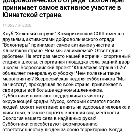
добровольческого отряда "Волонтёры"
принимает самое активное участие в
Юннатской стране.
11:06
27.04.2026
Клуб "Зелёный патруль" Комарихинской СОШ вместе с
друзьями, активистами добровольческого отряда
"Волонтёры" принимает самое активное участие в
Юннатской стране. Чем мы занимаемся? Ответ один -
работаем. На этот раз место нашей встречи - спортивный
стадион школы, спортивная площадка села, задний двор
школы. Всероссийский проект "Юннатская страна 2026"
объявляет генеральную уборку! Чем полезны такие
мероприятия? Всероссийская неделя субботников "Мы
за чистоту", проходящая по всей стране, привлекает в
свои ряды всё больше единомышленников.
Субботники помогают поддерживать чистоту
окружающей среды. Мусор, который остается после
людей, может негативно влиять на здоровье человека и
животных, а также портить внешний вид местности.
Экология нашего села в надёжных руках!
Субботники способствуют формированию
ответственности у людей за свою территорию. Когда