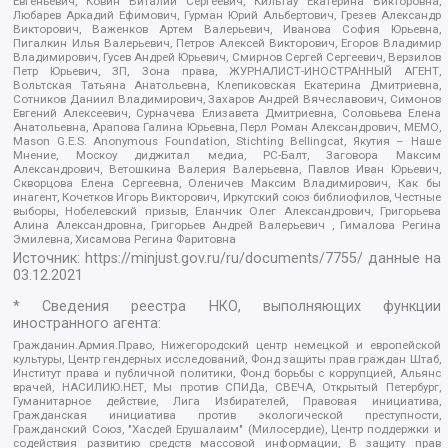
Евгеньевич, Ковин Виталий Сергеевич, Кильтау Екатерина Викторовна,
Любарев Аркадий Ефимович, Гурман Юрий Альбертович, Грезев Александр
Викторович, Важенков Артем Валерьевич, Иванова София Юрьевна,
Пигалкин Илья Валерьевич, Петров Алексей Викторович, Егоров Владимир
Владимирович, Гусев Андрей Юрьевич, Смирнов Сергей Сергеевич, Верзилов
Петр Юрьевич, ЗП, Зона права, ЖУРНАЛИСТ-ИНОСТРАННЫЙ АГЕНТ,
Вольтская Татьяна Анатольевна, Клепиковская Екатерина Дмитриевна,
Сотников Даниил Владимирович, Захаров Андрей Вячеславович, Симонов
Евгений Алексеевич, Сурначева Елизавета Дмитриевна, Соловьева Елена
Анатольевна, Арапова Галина Юрьевна, Перл Роман Александрович, МЕМО,
Mason G.E.S. Anonymous Foundation, Stichting Bellingcat, Якутия – Наше
Мнение, Москоу диджитал медиа, РС-Балт, Заговора Максим
Александрович, Ветошкина Валерия Валерьевна, Павлов Иван Юрьевич,
Скворцова Елена Сергеевна, Оленичев Максим Владимирович, Как бы
инагент, Кочетков Игорь Викторович, Иркутский союз библиофилов, Честные
выборы, Нобелевский призыв, Еланчик Олег Александрович, Григорьева
Алина Александровна, Григорьев Андрей Валерьевич , Гималова Регина
Эмилевна, Хисамова Регина Фаритовна
Источник:
https://minjust.gov.ru/ru/documents/7755/
данные на
03.12.2021
* Сведения реестра НКО, выполняющих функции
иностранного агента:
Гражданин.Армия.Право, Нижегородский центр немецкой и европейской
культуры, Центр гендерных исследований, Фонд защиты прав граждан Штаб,
Институт права и публичной политики, Фонд борьбы с коррупцией, Альянс
врачей, НАСИЛИЮ.НЕТ, Мы против СПИДа, СВЕЧА, Открытый Петербург,
Гуманитарное действие, Лига Избирателей, Правовая инициатива,
Гражданская инициатива против экологической преступности,
Гражданский Союз, "Хасдей Ерушалаим" (Милосердие), Центр поддержки и
содействия развитию средств массовой информации, В защиту прав