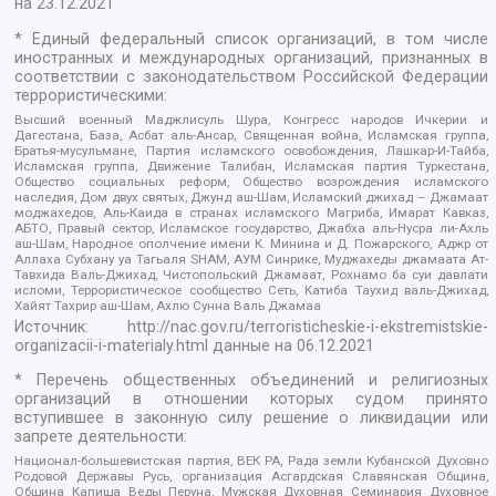
на
23.12.2021
* Единый федеральный список организаций, в том числе
иностранных и международных организаций, признанных в
соответствии с законодательством Российской Федерации
террористическими:
Высший военный Маджлисуль Шура, Конгресс народов Ичкерии и
Дагестана, База, Асбат аль-Ансар, Священная война, Исламская группа,
Братья-мусульмане, Партия исламского освобождения, Лашкар-И-Тайба,
Исламская группа, Движение Талибан, Исламская партия Туркестана,
Общество социальных реформ, Общество возрождения исламского
наследия, Дом двух святых, Джунд аш-Шам, Исламский джихад – Джамаат
моджахедов, Аль-Каида в странах исламского Магриба, Имарат Кавказ,
АБТО, Правый сектор, Исламское государство, Джабха аль-Нусра ли-Ахль
аш-Шам, Народное ополчение имени К. Минина и Д. Пожарского, Аджр от
Аллаха Субхану уа Тагьаля SHAM, АУМ Синрике, Муджахеды джамаата Ат-
Тавхида Валь-Джихад, Чистопольский Джамаат, Рохнамо ба суи давлати
исломи, Террористическое сообщество Сеть, Катиба Таухид валь-Джихад,
Хайят Тахрир аш-Шам, Ахлю Сунна Валь Джамаа
Источник:
http://nac.gov.ru/terroristicheskie-i-ekstremistskie-
organizacii-i-materialy.html
данные на
06.12.2021
* Перечень общественных объединений и религиозных
организаций в отношении которых судом принято
вступившее в законную силу решение о ликвидации или
запрете деятельности:
Национал-большевистская партия, ВЕК РА, Рада земли Кубанской Духовно
Родовой Державы Русь, организация Асгардская Славянская Община,
Община Капища Веды Перуна, Мужская Духовная Семинария Духовное