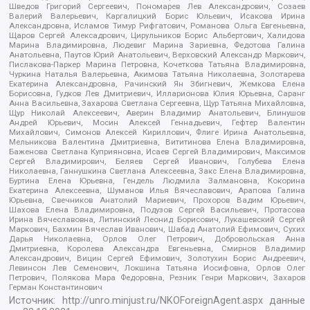
Шведов Григорий Сергеевич, Пономарев Лев Александрович, Созаев
Валерий Валерьевич, Каргалицкий Борис Юльевич, Исакова Ирина
Александровна, Исламов Тимур Рифгатович, Романова Ольга Евгеньевна,
Щаров Сергей Алексадрович, Цирульников Борис Альбертович, Халидова
Марина Владимировна, Людевиг Марина Зариевна, Федотова Галина
Анатольевна, Паутов Юрий Анатольевич, Верховский Александр Маркович,
Пислакова-Паркер Марина Петровна, Кочеткова Татьяна Владимировна,
Чуркина Наталья Валерьевна, Акимова Татьяна Николаевна, Золотарева
Екатерина Александровна, Рачинский Ян Збигневич, Жемкова Елена
Борисовна, Гудков Лев Дмитриевич, Илларионова Юлия Юрьевна, Саранг
Анна Васильевна, Захарова Светлана Сергеевна, Щур Татьяна Михайловна,
Щур Николай Алексеевич, Аверин Владимир Анатольевич, Блинушов
Андрей Юрьевич, Мосин Алексей Геннадьевич, Гефтер Валентин
Михайлович, Симонов Алексей Кириллович, Флиге Ирина Анатольевна,
Мельникова Валентина Дмитриевна, Вититинова Елена Владимировна,
Баженова Светлана Куприяновна, Исаев Сергей Владимирович, Максимов
Сергей Владимирович, Беляев Сергей Иванович, Голубева Елена
Николаевна, Ганнушкина Светлана Алексеевна, Закс Елена Владимировна,
Буртина Елена Юрьевна, Гендель Людмила Залмановна, Кокорина
Екатерина Алексеевна, Шуманов Илья Вячеславович, Арапова Галина
Юрьевна, Свечников Анатолий Мариевич, Прохоров Вадим Юрьевич,
Шахова Елена Владимировна, Подузов Сергей Васильевич, Протасова
Ирина Вячеславовна, Литинский Леонид Борисович, Лукашевский Сергей
Маркович, Бахмин Вячеслав Иванович, Шабад Анатолий Ефимович, Сухих
Дарья Николаевна, Орлов Олег Петрович, Добровольская Анна
Дмитриевна, Королева Александра Евгеньевна, Смирнов Владимир
Александрович, Вицин Сергей Ефимович, Золотухин Борис Андреевич,
Левинсон Лев Семенович, Локшина Татьяна Иосифовна, Орлов Олег
Петрович, Полякова Мара Федоровна, Резник Генри Маркович, Захаров
Герман Константинович
Источник:
http://unro.minjust.ru/NKOForeignAgent.aspx
данные