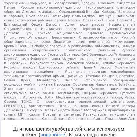
Учреждение, Нурджулар, К Богодержавию, Таблиги Джамаат, Свидетели
Иеговы, Русское национальное единство, Национал-социалистическое
общество, Джамаат мувахидов, Объединенный Вилайат Кабарды, Балкарии
и Карачая, Союз славян, Ат-Такфир Валь-Хиджра, Пит Буль, Национал-
социалистическая рабочая партия России, Славянский союз, Формат-18,
Благородный Орден Дьявола, Армия воли народа, Национальная
Социалистическая Инициатива города Череповца, Духовно-Родовая
Держава Русь, Русское национальное единство, Древнерусской
Инглистической церкви Православных Староверов-Инглингов, Русский
общенациональный союз, Движение против нелегальной иммиграции,
Кровь и Честь, О свободе совести и о религиозных объединениях, Омская
организация общественного политического движения Русское
национальное единство, Северное Братство, Клуб Болельщиков Футбольного
Клуба Динамо, Файзрахманисты, Мусульманская религиозная организация
п. Боровский Тюменского района Тюменской области, Община Коренного
Русского народа Щелковского района, Правый сектор, Украинская
национальная ассамблея – Украинская народная самооборона,
Украинская повстанческая армия, Тризуб им. Степана Бандеры, Братство,
Белый Крест, Misanthropic division, Религиозное объединение
последователей инглиизма, Народная Социальная Инициатива, TulaSkins,
Этнополитическое объединение Русские, Русское национальное
объединение Атака, Мечеть Мирмамеда, Община Коренного Русского
народа г. Астрахани, ВОЛЯ, Меджлис крымскотатарского народа, Рубеж
Севера, ТОЙС, О противодействии экстремистской деятельности,
РЕВТАТПОД, Артподготовка, Штольц, В честь иконы Божией Матери
Державная, Сектор 16, Независимость, Фирма, Молодежная правозащитная
группа МПГ, Курсом Правды и Единения, Каракольская инициативная
группа, Автоград Крю, Союз Славянских Сил Руси, Алля-Аят,
Благотворительный пансионат Ак Умут, Русская республика Русь,
Арестантское уголовное единство, Башкорт, Нация и свобода, W.H.С., Фалунь
Для повышения удобства сайта мы используем
Дафа, Иртыш Ultras, Русский Патриотический клуб-Новокузнецк/РПК,
cookies (
подробнее
). К сайту подключены
Сибирский державный союз, Фонд борьбы с коррупцией, Фонд защиты прав