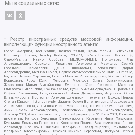
Мы в социальных сетях:
* Реестр иностранных средств массовой информации,
выполняющих функции иностранного агента:
Голос Америки, Idel.Реалии, Кавказ.Реалии, Крым.Реалии, Телеканал
Настоящее Время, Azatliq Radiosi, PCE/PC, Сибирь.Реалии, Фактограф,
Север.Реалии, Радио Свобода, MEDIUM-ORIENT, Пономарев Лев
Александрович, Савицкая Людмила Алексеевна, Маркелов Сергей
Евгеньевич, Камалягин Денис Николаевич, Апахончич Дарья
Александровна, Medusa Project, Первое антикоррупционное СМИ, VTimes.io,
Баданин Роман Сергеевич, Гликин Максим Александрович, Маняхин Петр
Борисович, Ярош Юлия Петровна, Чуракова Ольга Владимировна,
Железнова Мария Михайловна, Лукьянова Юлия Сергеевна, Маетная
Елизавета Витальевна, The Insider SIA, Рубин Михаил Аркадьевич, Гройсман
Софья Романовна, Рождественский Илья Дмитриевич, Апухтина Юлия
Владимировна, Постернак Алексей Евгеньевич, Телеканал Дождь, Петров
Степан Юрьевич, Istories fonds, Шмагун Олеся Валентиновна, Мароховская
Алеся Алексеевна, Долинина Ирина Николаевна, Шлейнов Роман Юрьевич,
Анин Роман Александрович, Великовский Дмитрий Александрович,
Альтаир 2021, Ромашки монолит, Главный редактор 2021, Вега 2021, Важные
иноагенты, Каткова Вероника Вячеславовна, Карезина Инна Павловна,
Кузьмина Людмила Гавриловна, Костылева Полина Владимировна, Лютов
Александр Иванович, Жилкин Владимир Владимирович, Жилинский
Владимир Александрович, Тихонов Михаил Сергеевич, Пискунов Сергей