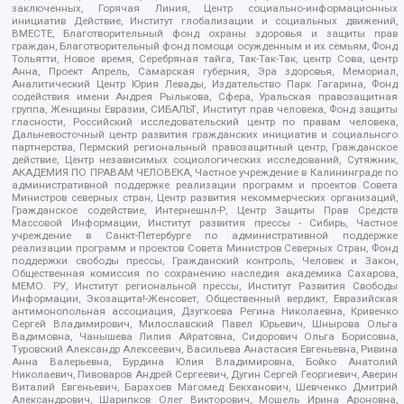
заключенных, Горячая Линия, Центр социально-информационных
инициатив Действие, Институт глобализации и социальных движений,
ВМЕСТЕ, Благотворительный фонд охраны здоровья и защиты прав
граждан, Благотворительный фонд помощи осужденным и их семьям, Фонд
Тольятти, Новое время, Серебряная тайга, Так-Так-Так, центр Сова, центр
Анна, Проект Апрель, Самарская губерния, Эра здоровья, Мемориал,
Аналитический Центр Юрия Левады, Издательство Парк Гагарина, Фонд
содействия имени Андрея Рылькова, Сфера, Уральская правозащитная
группа, Женщины Евразии, СИБАЛЬТ, Институт прав человека, Фонд защиты
гласности, Российский исследовательский центр по правам человека,
Дальневосточный центр развития гражданских инициатив и социального
партнерства, Пермский региональный правозащитный центр, Гражданское
действие, Центр независимых социологических исследований, Сутяжник,
АКАДЕМИЯ ПО ПРАВАМ ЧЕЛОВЕКА, Частное учреждение в Калининграде по
административной поддержке реализации программ и проектов Совета
Министров северных стран, Центр развития некоммерческих организаций,
Гражданское содействие, Интернешнл-Р, Центр Защиты Прав Средств
Массовой Информации, Институт развития прессы - Сибирь, Частное
учреждение в Санкт-Петербурге по административной поддержке
реализации программ и проектов Совета Министров Северных Стран, Фонд
поддержки свободы прессы, Гражданский контроль, Человек и Закон,
Общественная комиссия по сохранению наследия академика Сахарова,
МЕМО. РУ, Институт региональной прессы, Институт Развития Свободы
Информации, Экозащита!-Женсовет, Общественный вердикт, Евразийская
антимонопольная ассоциация, Дзугкоева Регина Николаевна, Кривенко
Сергей Владимирович, Милославский Павел Юрьевич, Шнырова Ольга
Вадимовна, Чанышева Лилия Айратовна, Сидорович Ольга Борисовна,
Туровский Александр Алексеевич, Васильева Анастасия Евгеньевна, Ривина
Анна Валерьевна, Бурдина Юлия Владимировна, Бойко Анатолий
Николаевич, Пивоваров Андрей Сергеевич, Дугин Сергей Георгиевич, Аверин
Виталий Евгеньевич, Барахоев Магомед Бекханович, Шевченко Дмитрий
Александрович, Шарипков Олег Викторович, Мошель Ирина Ароновна,