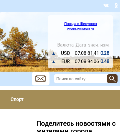
Погода в Шипуново
world-weather.ru
Валюта
Дата
знач.
изм.
▲
USD
07.08
81.41
0.28
▲
EUR
07.08
94.06
0.48
Спорт
Поделитесь новостями с
жителями города