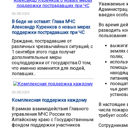
Уважаемые ж
Администраци
06.08.2026
введен особ
В беде не оставят: Глава МЧС
Во время дей
Александр Куренков о новых мерах
разводить ко
поддержки пострадавших при ЧС
пользования 
Граждане, пострадавшие от
выжигат
различных чрезвычайных ситуаций, с
землях 
1 сентября этого года получат
полях;
дополнительные меры
использ
соцподдержки от государства.О том,
помощью
что именно изменится для людей,
находящ
попавших...
питанияр
посещат
чья деят
06.08.2026
установ
Комплексная поддержка каждому
В настоящее 
В рамках взаимодействия Главного
числа пожаро
управления МЧС России по
требует особ
Алтайскому краю с Государственным
фондом поддержки участников
Сотрудникам