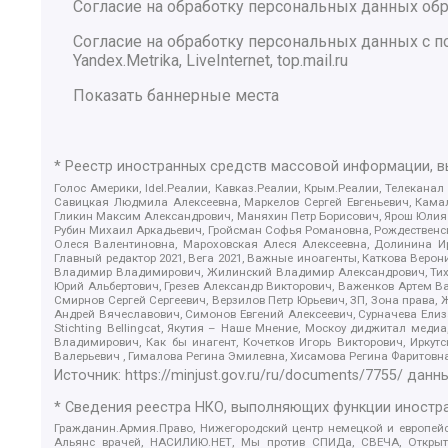
Согласие на обработку персональных данных обр
Согласие на обработку персональных данных с
Yandex.Metrika, LiveInternet, top.mail.ru
Показать баннерные места
* Реестр иностранных средств массовой информации, 
Голос Америки, Idel.Реалии, Кавказ.Реалии, Крым.Реалии, Телеканал
Савицкая Людмила Алексеевна, Маркелов Сергей Евгеньевич, Камал
Гликин Максим Александрович, Маняхин Петр Борисович, Ярош Юлия П
Рубин Михаил Аркадьевич, Гройсман Софья Романовна, Рождественски
Олеся Валентиновна, Мароховская Алеся Алексеевна, Долинина И
Главный редактор 2021, Вега 2021, Важные иноагенты, Каткова Вер
Владимир Владимирович, Жилинский Владимир Александрович, Тихон
Юрий Альбертович, Грезев Александр Викторович, Важенков Артем В
Смирнов Сергей Сергеевич, Верзилов Петр Юрьевич, ЗП, Зона прав
Андрей Вячеславович, Симонов Евгений Алексеевич, Сурначева Елиз
Stichting Bellingcat, Якутия – Наше Мнение, Москоу диджитал мед
Владимирович, Как бы инагент, Кочетков Игорь Викторович, Иркут
Валерьевич , Гималова Регина Эмилевна, Хисамова Регина Фаритовн
Источник:
https://minjust.gov.ru/ru/documents/7755/
данны
* Сведения реестра НКО, выполняющих функции иностра
Гражданин.Армия.Право, Нижегородский центр немецкой и европейск
Альянс врачей, НАСИЛИЮ.НЕТ, Мы против СПИДа, СВЕЧА, Открытый