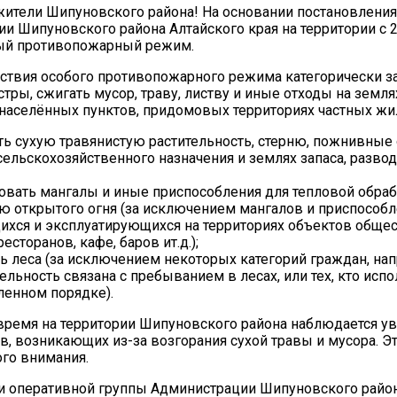
ители Шипуновского района! На основании постановления
и Шипуновского района Алтайского края на территории с 2
ый противопожарный режим.
ствия особого противопожарного режима категорически 
стры, сжигать мусор, траву, листву и иные отходы на земл
населённых пунктов, придомовых территориях частных ж
ь сухую травянистую растительность, стерню, пожнивные 
сельскохозяйственного назначения и землях запаса, развод
овать мангалы и иные приспособления для тепловой обраб
 открытого огня (за исключением мангалов и приспособл
ихся и эксплуатирующихся на территориях объектов обще
есторанов, кафе, баров ит.д.);
ь леса (за исключением некоторых категорий граждан, напр
ельность связана с пребыванием в лесах, или тех, кто испо
ленном порядке).
время на территории Шипуновского района наблюдается у
в, возникающих из-за возгорания сухой травы и мусора. Э
ого внимания.
и оперативной группы Администрации Шипуновского райо