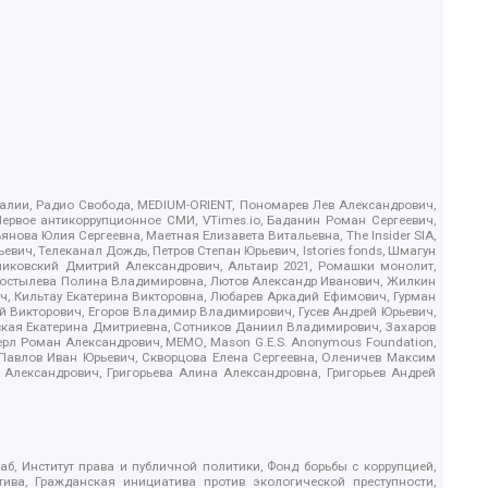
.Реалии, Радио Свобода, MEDIUM-ORIENT, Пономарев Лев Александрович,
ервое антикоррупционное СМИ, VTimes.io, Баданин Роман Сергеевич,
ова Юлия Сергеевна, Маетная Елизавета Витальевна, The Insider SIA,
ич, Телеканал Дождь, Петров Степан Юрьевич, Istories fonds, Шмагун
иковский Дмитрий Александрович, Альтаир 2021, Ромашки монолит,
, Костылева Полина Владимировна, Лютов Александр Иванович, Жилкин
, Кильтау Екатерина Викторовна, Любарев Аркадий Ефимович, Гурман
й Викторович, Егоров Владимир Владимирович, Гусев Андрей Юрьевич,
ская Екатерина Дмитриевна, Сотников Даниил Владимирович, Захаров
ерл Роман Александрович, МЕМО, Mason G.E.S. Anonymous Foundation,
, Павлов Иван Юрьевич, Скворцова Елена Сергеевна, Оленичев Максим
 Александрович, Григорьева Алина Александровна, Григорьев Андрей
б, Институт права и публичной политики, Фонд борьбы с коррупцией,
ива, Гражданская инициатива против экологической преступности,