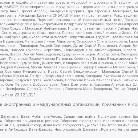
держки и содействия развитию средств массовой информации, В защиту п
ий, ВМЕСТЕ, Благотворительный фонд охраны здоровья и защиты прав граж
, центр Анна, Проект Апрель, Самарская губерния, Эра здоровья, Мемориал,
я группа, Женщины Евразии, СИБАЛЬТ, Институт прав человека, Фонд защиты 
льного партнерства, Пермский региональный правозащитный центр, Граждан
лининграде по административной поддержке реализации программ и проекто
 Прав Средств Массовой Информации, Институт развития прессы - Сибирь, Ча
, Фонд поддержки свободы прессы, Гражданский контроль, Человек и Закон, 
оды Информации, Экозащита!-Женсовет, Общественный вердикт, Евразийская а
 Вадимовна, Чанышева Лилия Айратовна, Сидорович Ольга Борисовна, Туровс
олаевич, Пивоваров Андрей Сергеевич, Дугин Сергей Георгиевич, Аверин В
вна, Шведов Григорий Сергеевич, Пономарев Лев Александрович, Созаев
евна, Щаров Сергей Алексадрович, Цирульников Борис Альбертович, Халидо
ович, Пислакова-Паркер Марина Петровна, Кочеткова Татьяна Владимировна, Ч
Борисовна, Гудков Лев Дмитриевич, Илларионова Юлия Юрьевна, Саранг Анна
Андрей Юрьевич, Мосин Алексей Геннадьевич, Гефтер Валентин Михайлович,
а Светлана Куприяновна, Исаев Сергей Владимирович, Максимов Сергей Вл
а Елена Юрьевна, Гендель Людмила Залмановна, Кокорина Екатерина Алексее
ровна, Подузов Сергей Васильевич, Протасова Ирина Вячеславовна, Литинск
ов Олег Петрович, Добровольская Анна Дмитриевна, Королева Александра Ев
яна Иосифовна, Орлов Олег Петрович, Полякова Мара Федоровна, Резник Генри
ные на
23.12.2021
ле иностранных и международных организаций, признанных в с
гестана, База, Асбат аль-Ансар, Священная война, Исламская группа, Бра
ана, Общество социальных реформ, Общество возрождения исламского насле
з, АБТО, Правый сектор, Исламское государство, Джабха аль-Нусра ли-Ахль а
та Ат-Тавхида Валь-Джихад, Чистопольский Джамаат, Рохнамо ба суи давлат