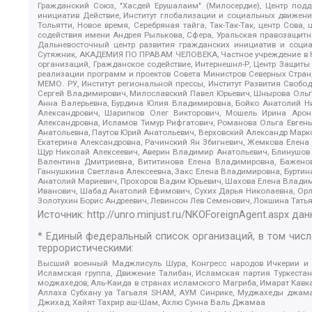
Гражданский Союз, "Хасдей Ерушалаим" (Милосердие), Центр под
инициатив Действие, Институт глобализации и социальных движен
Тольятти, Новое время, Серебряная тайга, Так-Так-Так, центр Сова
содействия имени Андрея Рылькова, Сфера, Уральская правозащитна
Дальневосточный центр развития гражданских инициатив и социа
Сутяжник, АКАДЕМИЯ ПО ПРАВАМ ЧЕЛОВЕКА, Частное учреждение в Ка
организаций, Гражданское содействие, Интернешнл-Р, Центр Защиты
реализации программ и проектов Совета Министров Северных Стран
МЕМО. РУ, Институт региональной прессы, Институт Развития Своб
Сергей Владимирович, Милославский Павел Юрьевич, Шнырова Ольга
Анна Валерьевна, Бурдина Юлия Владимировна, Бойко Анатолий Ник
Александрович, Шарипков Олег Викторович, Мошель Ирина Ароно
Александровна, Исламов Тимур Рифгатович, Романова Ольга Евгень
Анатольевна, Паутов Юрий Анатольевич, Верховский Александр Марк
Екатерина Александровна, Рачинский Ян Збигневич, Жемкова Елена 
Щур Николай Алексеевич, Аверин Владимир Анатольевич, Блинушов 
Валентина Дмитриевна, Вититинова Елена Владимировна, Баженов
Ганнушкина Светлана Алексеевна, Закс Елена Владимировна, Буртин
Анатолий Мариевич, Прохоров Вадим Юрьевич, Шахова Елена Владими
Иванович, Шабад Анатолий Ефимович, Сухих Дарья Николаевна, Орл
Золотухин Борис Андреевич, Левинсон Лев Семенович, Локшина Тать
Источник:
http://unro.minjust.ru/NKOForeignAgent.aspx
дан
* Единый федеральный список организаций, в том чис
террористическими:
Высший военный Маджлисуль Шура, Конгресс народов Ичкерии и Да
Исламская группа, Движение Талибан, Исламская партия Туркест
моджахедов, Аль-Каида в странах исламского Магриба, Имарат Кавка
Аллаха Субхану уа Тагьаля SHAM, АУМ Синрике, Муджахеды джамаа
Джихад, Хайят Тахрир аш-Шам, Ахлю Сунна Валь Джамаа