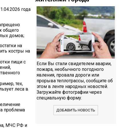
1.04.2026 года
запрещено
ях общего
илых домов;
остатки на
ить костры на
отки пищи с
Если Вы стали свидетелем аварии,
ений,
пожара, необычного погодного
ственного
явления, провала дороги или
прорыва теплотрассы, сообщите об
имер, тех,
этом в ленте народных новостей.
льзует леса в
Загружайте фотографии через
специальную форму.
величение
та проблема
ДОБАВИТЬ НОВОСТЬ
на, МЧС РФ и