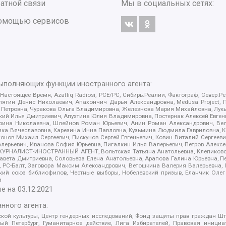
атной связи
Мы в социальных сетях:
 помощью сервисов
выполняющих функции иностранного агента:
 Настоящее Время, Azatliq Radiosi, PCE/PC, Сибирь.Реалии, Фактограф, Север
ягин Денис Николаевич, Апахончич Дарья Александровна, Medusa Project, П
етровна, Чуракова Ольга Владимировна, Железнова Мария Михайловна, Лукьян
й Илья Дмитриевич, Апухтина Юлия Владимировна, Постернак Алексей Евгеньев
рина Николаевна, Шлейнов Роман Юрьевич, Анин Роман Александрович, Вел
оника Вячеславовна, Карезина Инна Павловна, Кузьмина Людмила Гавриловна
ов Михаил Сергеевич, Пискунов Сергей Евгеньевич, Ковин Виталий Сергеевич
алерьевич, Иванова София Юрьевна, Пигалкин Илья Валерьевич, Петров Алексе
а, ЖУРНАЛИСТ-ИНОСТРАННЫЙ АГЕНТ, Вольтская Татьяна Анатольевна, Клепиков
авета Дмитриевна, Соловьева Елена Анатольевна, Арапова Галина Юрьевна, П
иа, РС-Балт, Заговора Максим Александрович, Ветошкина Валерия Валерьевна
ский союз библиофилов, Честные выборы, Нобелевский призыв, Еланчик Олег
а
е на
03.12.2021
нного агента:
ой культуры, Центр гендерных исследований, Фонд защиты прав граждан Шта
 Петербург, Гуманитарное действие, Лига Избирателей, Правовая инициат