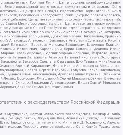
рав заключенных, Горячая Линия, Центр социально-информационных
дан, Благотворительный фонд помощи осужденным и их семьям, Фонд
 Аналитический Центр Юрия Левады, Издательство Парк Гагарина, Фонд
гласности, Российский исследовательский центр по правам человека,
ское действие, Центр независимых социологических исследований,
в Совета Министров северных стран, Центр развития некоммерческих
стное учреждение в Санкт-Петербурге по административной поддержке
Общественная комиссия по сохранению наследия академика Сахарова,
нтимонопольная ассоциация, Дзугкоева Регина Николаевна, Кривенко
кий Александр Алексеевич, Васильева Анастасия Евгеньевна, Ривина
италий Евгеньевич, Барахоев Магомед Бекханович, Шевченко Дмитрий
 Валерий Валерьевич, Каргалицкий Борис Юльевич, Исакова Ирина
ва Марина Владимировна, Людевиг Марина Зариевна, Федотова Галина
уркина Наталья Валерьевна, Акимова Татьяна Николаевна, Золотарева
 Васильевна, Захарова Светлана Сергеевна, Щур Татьяна Михайловна,
 Симонов Алексей Кириллович, Флиге Ирина Анатольевна, Мельникова
адимирович, Беляев Сергей Иванович, Голубева Елена Николаевна,
вна, Шуманов Илья Вячеславович, Арапова Галина Юрьевна, Свечников
ий Леонид Борисович, Лукашевский Сергей Маркович, Бахмин Вячеслав
геньевна, Смирнов Владимир Александрович, Вицин Сергей Ефимович,
 Маркович, Захаров Герман Константинович
оответствии с законодательством Российской Федерации
тья-мусульмане, Партия исламского освобождения, Лашкар-И-Тайба,
дия, Дом двух святых, Джунд аш-Шам, Исламский джихад – Джамаат
ш-Шам, Народное ополчение имени К. Минина и Д. Пожарского, Аджр от
и исломи, Террористическое сообщество Сеть, Катиба Таухид валь-