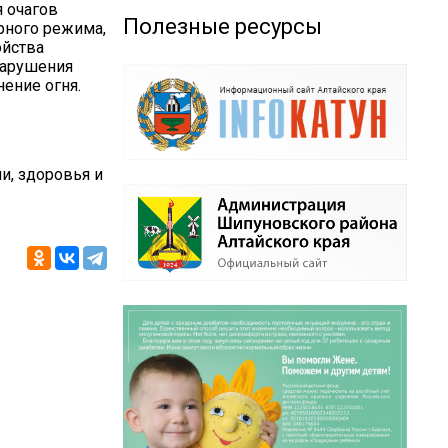
я очагов
Полезные ресурсы
рного режима,
ойства
нарушения
ение огня.
и, здоровья и