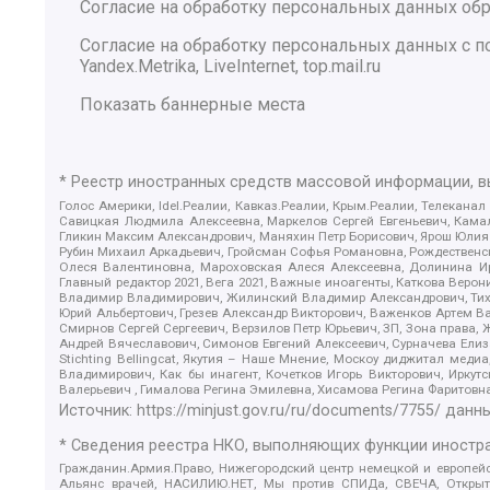
Согласие на обработку персональных данных обр
Согласие на обработку персональных данных с
Yandex.Metrika, LiveInternet, top.mail.ru
Показать баннерные места
* Реестр иностранных средств массовой информации, 
Голос Америки, Idel.Реалии, Кавказ.Реалии, Крым.Реалии, Телеканал
Савицкая Людмила Алексеевна, Маркелов Сергей Евгеньевич, Камал
Гликин Максим Александрович, Маняхин Петр Борисович, Ярош Юлия П
Рубин Михаил Аркадьевич, Гройсман Софья Романовна, Рождественски
Олеся Валентиновна, Мароховская Алеся Алексеевна, Долинина И
Главный редактор 2021, Вега 2021, Важные иноагенты, Каткова Вер
Владимир Владимирович, Жилинский Владимир Александрович, Тихон
Юрий Альбертович, Грезев Александр Викторович, Важенков Артем В
Смирнов Сергей Сергеевич, Верзилов Петр Юрьевич, ЗП, Зона прав
Андрей Вячеславович, Симонов Евгений Алексеевич, Сурначева Елиз
Stichting Bellingcat, Якутия – Наше Мнение, Москоу диджитал мед
Владимирович, Как бы инагент, Кочетков Игорь Викторович, Иркут
Валерьевич , Гималова Регина Эмилевна, Хисамова Регина Фаритовн
Источник:
https://minjust.gov.ru/ru/documents/7755/
данны
* Сведения реестра НКО, выполняющих функции иностра
Гражданин.Армия.Право, Нижегородский центр немецкой и европейск
Альянс врачей, НАСИЛИЮ.НЕТ, Мы против СПИДа, СВЕЧА, Открытый