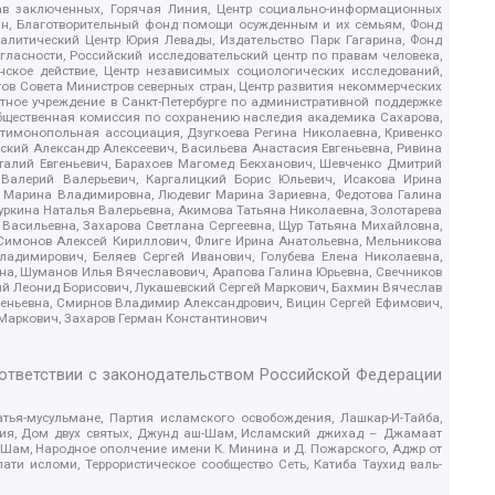
рав заключенных, Горячая Линия, Центр социально-информационных
дан, Благотворительный фонд помощи осужденным и их семьям, Фонд
 Аналитический Центр Юрия Левады, Издательство Парк Гагарина, Фонд
гласности, Российский исследовательский центр по правам человека,
ское действие, Центр независимых социологических исследований,
в Совета Министров северных стран, Центр развития некоммерческих
стное учреждение в Санкт-Петербурге по административной поддержке
Общественная комиссия по сохранению наследия академика Сахарова,
нтимонопольная ассоциация, Дзугкоева Регина Николаевна, Кривенко
кий Александр Алексеевич, Васильева Анастасия Евгеньевна, Ривина
италий Евгеньевич, Барахоев Магомед Бекханович, Шевченко Дмитрий
 Валерий Валерьевич, Каргалицкий Борис Юльевич, Исакова Ирина
ва Марина Владимировна, Людевиг Марина Зариевна, Федотова Галина
уркина Наталья Валерьевна, Акимова Татьяна Николаевна, Золотарева
 Васильевна, Захарова Светлана Сергеевна, Щур Татьяна Михайловна,
 Симонов Алексей Кириллович, Флиге Ирина Анатольевна, Мельникова
адимирович, Беляев Сергей Иванович, Голубева Елена Николаевна,
вна, Шуманов Илья Вячеславович, Арапова Галина Юрьевна, Свечников
ий Леонид Борисович, Лукашевский Сергей Маркович, Бахмин Вячеслав
геньевна, Смирнов Владимир Александрович, Вицин Сергей Ефимович,
 Маркович, Захаров Герман Константинович
оответствии с законодательством Российской Федерации
тья-мусульмане, Партия исламского освобождения, Лашкар-И-Тайба,
дия, Дом двух святых, Джунд аш-Шам, Исламский джихад – Джамаат
ш-Шам, Народное ополчение имени К. Минина и Д. Пожарского, Аджр от
и исломи, Террористическое сообщество Сеть, Катиба Таухид валь-