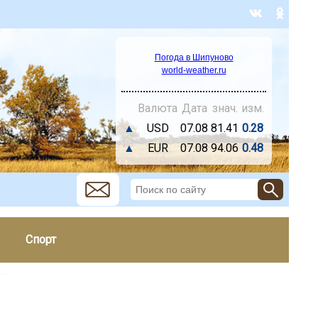
Погода в Шипуново
world-weather.ru
Валюта
Дата
знач.
изм.
▲
USD
07.08
81.41
0.28
▲
EUR
07.08
94.06
0.48
Спорт