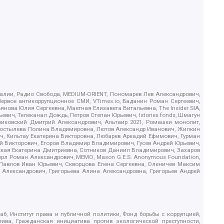
.Реалии, Радио Свобода, MEDIUM-ORIENT, Пономарев Лев Александрович,
ервое антикоррупционное СМИ, VTimes.io, Баданин Роман Сергеевич,
ова Юлия Сергеевна, Маетная Елизавета Витальевна, The Insider SIA,
ич, Телеканал Дождь, Петров Степан Юрьевич, Istories fonds, Шмагун
иковский Дмитрий Александрович, Альтаир 2021, Ромашки монолит,
, Костылева Полина Владимировна, Лютов Александр Иванович, Жилкин
, Кильтау Екатерина Викторовна, Любарев Аркадий Ефимович, Гурман
й Викторович, Егоров Владимир Владимирович, Гусев Андрей Юрьевич,
ская Екатерина Дмитриевна, Сотников Даниил Владимирович, Захаров
ерл Роман Александрович, МЕМО, Mason G.E.S. Anonymous Foundation,
, Павлов Иван Юрьевич, Скворцова Елена Сергеевна, Оленичев Максим
 Александрович, Григорьева Алина Александровна, Григорьев Андрей
б, Институт права и публичной политики, Фонд борьбы с коррупцией,
ива, Гражданская инициатива против экологической преступности,