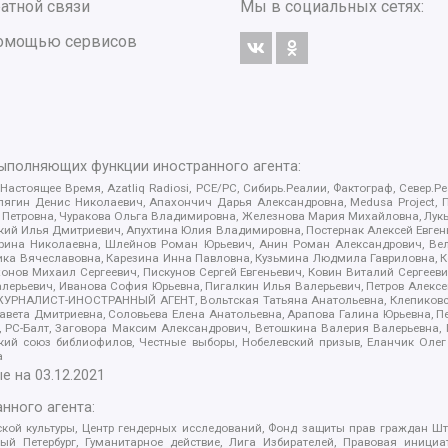
атной связи
Мы в социальных сетях:
 помощью сервисов
выполняющих функции иностранного агента:
 Настоящее Время, Azatliq Radiosi, PCE/PC, Сибирь.Реалии, Фактограф, Север
ягин Денис Николаевич, Апахончич Дарья Александровна, Medusa Project, П
етровна, Чуракова Ольга Владимировна, Железнова Мария Михайловна, Лукьян
й Илья Дмитриевич, Апухтина Юлия Владимировна, Постернак Алексей Евгеньев
рина Николаевна, Шлейнов Роман Юрьевич, Анин Роман Александрович, Вел
оника Вячеславовна, Карезина Инна Павловна, Кузьмина Людмила Гавриловна
ов Михаил Сергеевич, Пискунов Сергей Евгеньевич, Ковин Виталий Сергеевич
алерьевич, Иванова София Юрьевна, Пигалкин Илья Валерьевич, Петров Алексе
а, ЖУРНАЛИСТ-ИНОСТРАННЫЙ АГЕНТ, Вольтская Татьяна Анатольевна, Клепиков
авета Дмитриевна, Соловьева Елена Анатольевна, Арапова Галина Юрьевна, П
иа, РС-Балт, Заговора Максим Александрович, Ветошкина Валерия Валерьевна
ский союз библиофилов, Честные выборы, Нобелевский призыв, Еланчик Олег
а
е на
03.12.2021
нного агента:
ой культуры, Центр гендерных исследований, Фонд защиты прав граждан Шта
 Петербург, Гуманитарное действие, Лига Избирателей, Правовая инициат