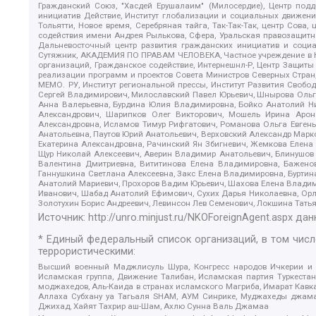
Гражданский Союз, "Хасдей Ерушалаим" (Милосердие), Центр под
инициатив Действие, Институт глобализации и социальных движен
Тольятти, Новое время, Серебряная тайга, Так-Так-Так, центр Сова
содействия имени Андрея Рылькова, Сфера, Уральская правозащитна
Дальневосточный центр развития гражданских инициатив и социа
Сутяжник, АКАДЕМИЯ ПО ПРАВАМ ЧЕЛОВЕКА, Частное учреждение в Ка
организаций, Гражданское содействие, Интернешнл-Р, Центр Защиты
реализации программ и проектов Совета Министров Северных Стран
МЕМО. РУ, Институт региональной прессы, Институт Развития Своб
Сергей Владимирович, Милославский Павел Юрьевич, Шнырова Ольга
Анна Валерьевна, Бурдина Юлия Владимировна, Бойко Анатолий Ник
Александрович, Шарипков Олег Викторович, Мошель Ирина Ароно
Александровна, Исламов Тимур Рифгатович, Романова Ольга Евгень
Анатольевна, Паутов Юрий Анатольевич, Верховский Александр Марк
Екатерина Александровна, Рачинский Ян Збигневич, Жемкова Елена 
Щур Николай Алексеевич, Аверин Владимир Анатольевич, Блинушов 
Валентина Дмитриевна, Вититинова Елена Владимировна, Баженов
Ганнушкина Светлана Алексеевна, Закс Елена Владимировна, Буртин
Анатолий Мариевич, Прохоров Вадим Юрьевич, Шахова Елена Владими
Иванович, Шабад Анатолий Ефимович, Сухих Дарья Николаевна, Орл
Золотухин Борис Андреевич, Левинсон Лев Семенович, Локшина Тать
Источник:
http://unro.minjust.ru/NKOForeignAgent.aspx
дан
* Единый федеральный список организаций, в том чис
террористическими:
Высший военный Маджлисуль Шура, Конгресс народов Ичкерии и Да
Исламская группа, Движение Талибан, Исламская партия Туркест
моджахедов, Аль-Каида в странах исламского Магриба, Имарат Кавка
Аллаха Субхану уа Тагьаля SHAM, АУМ Синрике, Муджахеды джамаа
Джихад, Хайят Тахрир аш-Шам, Ахлю Сунна Валь Джамаа