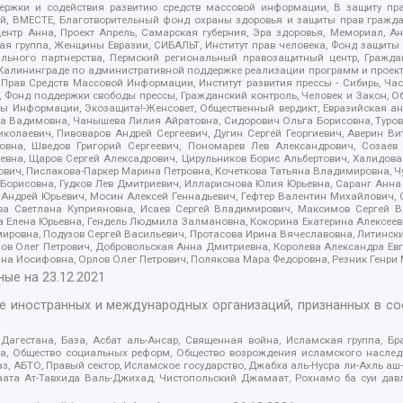
держки и содействия развитию средств массовой информации, В защиту п
ий, ВМЕСТЕ, Благотворительный фонд охраны здоровья и защиты прав граж
, центр Анна, Проект Апрель, Самарская губерния, Эра здоровья, Мемориал,
я группа, Женщины Евразии, СИБАЛЬТ, Институт прав человека, Фонд защиты 
льного партнерства, Пермский региональный правозащитный центр, Граждан
лининграде по административной поддержке реализации программ и проекто
 Прав Средств Массовой Информации, Институт развития прессы - Сибирь, Ча
, Фонд поддержки свободы прессы, Гражданский контроль, Человек и Закон, 
оды Информации, Экозащита!-Женсовет, Общественный вердикт, Евразийская а
 Вадимовна, Чанышева Лилия Айратовна, Сидорович Ольга Борисовна, Туровс
олаевич, Пивоваров Андрей Сергеевич, Дугин Сергей Георгиевич, Аверин В
вна, Шведов Григорий Сергеевич, Пономарев Лев Александрович, Созаев
евна, Щаров Сергей Алексадрович, Цирульников Борис Альбертович, Халидо
ович, Пислакова-Паркер Марина Петровна, Кочеткова Татьяна Владимировна, Ч
Борисовна, Гудков Лев Дмитриевич, Илларионова Юлия Юрьевна, Саранг Анна
Андрей Юрьевич, Мосин Алексей Геннадьевич, Гефтер Валентин Михайлович,
а Светлана Куприяновна, Исаев Сергей Владимирович, Максимов Сергей Вл
а Елена Юрьевна, Гендель Людмила Залмановна, Кокорина Екатерина Алексее
ровна, Подузов Сергей Васильевич, Протасова Ирина Вячеславовна, Литинск
ов Олег Петрович, Добровольская Анна Дмитриевна, Королева Александра Ев
яна Иосифовна, Орлов Олег Петрович, Полякова Мара Федоровна, Резник Генри
ные на
23.12.2021
ле иностранных и международных организаций, признанных в с
гестана, База, Асбат аль-Ансар, Священная война, Исламская группа, Бра
ана, Общество социальных реформ, Общество возрождения исламского насле
з, АБТО, Правый сектор, Исламское государство, Джабха аль-Нусра ли-Ахль а
та Ат-Тавхида Валь-Джихад, Чистопольский Джамаат, Рохнамо ба суи давлат