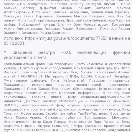
Mason G.E.S. Anonymous Foundation, Stichting Bellingcat, Якутия – Наше
Мнение, Москоу диджитал медиа, РС-Балт, Заговора Максим
Александрович, Ветошкина Валерия Валерьевна, Павлов Иван Юрьевич,
Скворцова Елена Сергеевна, Оленичев Максим Владимирович, Как бы
инагент, Кочетков Игорь Викторович, Иркутский союз библиофилов, Честные
выборы, Нобелевский призыв, Еланчик Олег Александрович, Григорьева
Алина Александровна, Григорьев Андрей Валерьевич , Гималова Регина
Эмилевна, Хисамова Регина Фаритовна
Источник:
https://minjust.gov.ru/ru/documents/7755/
данные на
03.12.2021
* Сведения реестра НКО, выполняющих функции
иностранного агента:
Гражданин.Армия.Право, Нижегородский центр немецкой и европейской
культуры, Центр гендерных исследований, Фонд защиты прав граждан Штаб,
Институт права и публичной политики, Фонд борьбы с коррупцией, Альянс
врачей, НАСИЛИЮ.НЕТ, Мы против СПИДа, СВЕЧА, Открытый Петербург,
Гуманитарное действие, Лига Избирателей, Правовая инициатива,
Гражданская инициатива против экологической преступности,
Гражданский Союз, "Хасдей Ерушалаим" (Милосердие), Центр поддержки и
содействия развитию средств массовой информации, В защиту прав
заключенных, Горячая Линия, Центр социально-информационных
инициатив Действие, Институт глобализации и социальных движений,
ВМЕСТЕ, Благотворительный фонд охраны здоровья и защиты прав
граждан, Благотворительный фонд помощи осужденным и их семьям, Фонд
Тольятти, Новое время, Серебряная тайга, Так-Так-Так, центр Сова, центр
Анна, Проект Апрель, Самарская губерния, Эра здоровья, Мемориал,
Аналитический Центр Юрия Левады, Издательство Парк Гагарина, Фонд
содействия имени Андрея Рылькова, Сфера, Уральская правозащитная
группа, Женщины Евразии, СИБАЛЬТ, Институт прав человека, Фонд защиты