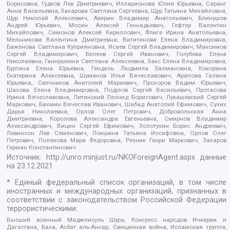
Борисовна, Гудков Лев Дмитриевич, Илларионова Юлия Юрьевна, Саранг
Анна Васильевна, Захарова Светлана Сергеевна, Щур Татьяна Михайловна,
Щур Николай Алексеевич, Аверин Владимир Анатольевич, Блинушов
Андрей Юрьевич, Мосин Алексей Геннадьевич, Гефтер Валентин
Михайлович, Симонов Алексей Кириллович, Флиге Ирина Анатольевна,
Мельникова Валентина Дмитриевна, Вититинова Елена Владимировна,
Баженова Светлана Куприяновна, Исаев Сергей Владимирович, Максимов
Сергей Владимирович, Беляев Сергей Иванович, Голубева Елена
Николаевна, Ганнушкина Светлана Алексеевна, Закс Елена Владимировна,
Буртина Елена Юрьевна, Гендель Людмила Залмановна, Кокорина
Екатерина Алексеевна, Шуманов Илья Вячеславович, Арапова Галина
Юрьевна, Свечников Анатолий Мариевич, Прохоров Вадим Юрьевич,
Шахова Елена Владимировна, Подузов Сергей Васильевич, Протасова
Ирина Вячеславовна, Литинский Леонид Борисович, Лукашевский Сергей
Маркович, Бахмин Вячеслав Иванович, Шабад Анатолий Ефимович, Сухих
Дарья Николаевна, Орлов Олег Петрович, Добровольская Анна
Дмитриевна, Королева Александра Евгеньевна, Смирнов Владимир
Александрович, Вицин Сергей Ефимович, Золотухин Борис Андреевич,
Левинсон Лев Семенович, Локшина Татьяна Иосифовна, Орлов Олег
Петрович, Полякова Мара Федоровна, Резник Генри Маркович, Захаров
Герман Константинович
Источник:
http://unro.minjust.ru/NKOForeignAgent.aspx
данные
на
23.12.2021
* Единый федеральный список организаций, в том числе
иностранных и международных организаций, признанных в
соответствии с законодательством Российской Федерации
террористическими:
Высший военный Маджлисуль Шура, Конгресс народов Ичкерии и
Дагестана, База, Асбат аль-Ансар, Священная война, Исламская группа,