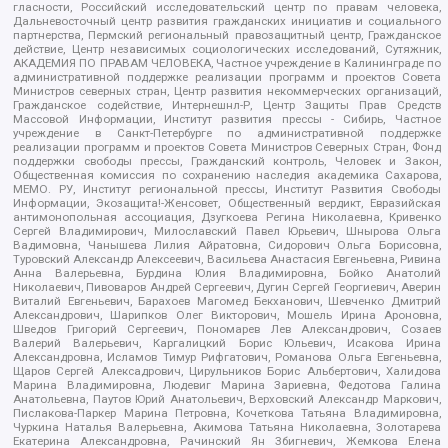
гласности, Российский исследовательский центр по правам человека,
Дальневосточный центр развития гражданских инициатив и социального
партнерства, Пермский региональный правозащитный центр, Гражданское
действие, Центр независимых социологических исследований, Сутяжник,
АКАДЕМИЯ ПО ПРАВАМ ЧЕЛОВЕКА, Частное учреждение в Калининграде по
административной поддержке реализации программ и проектов Совета
Министров северных стран, Центр развития некоммерческих организаций,
Гражданское содействие, Интернешнл-Р, Центр Защиты Прав Средств
Массовой Информации, Институт развития прессы - Сибирь, Частное
учреждение в Санкт-Петербурге по административной поддержке
реализации программ и проектов Совета Министров Северных Стран, Фонд
поддержки свободы прессы, Гражданский контроль, Человек и Закон,
Общественная комиссия по сохранению наследия академика Сахарова,
МЕМО. РУ, Институт региональной прессы, Институт Развития Свободы
Информации, Экозащита!-Женсовет, Общественный вердикт, Евразийская
антимонопольная ассоциация, Дзугкоева Регина Николаевна, Кривенко
Сергей Владимирович, Милославский Павел Юрьевич, Шнырова Ольга
Вадимовна, Чанышева Лилия Айратовна, Сидорович Ольга Борисовна,
Туровский Александр Алексеевич, Васильева Анастасия Евгеньевна, Ривина
Анна Валерьевна, Бурдина Юлия Владимировна, Бойко Анатолий
Николаевич, Пивоваров Андрей Сергеевич, Дугин Сергей Георгиевич, Аверин
Виталий Евгеньевич, Барахоев Магомед Бекханович, Шевченко Дмитрий
Александрович, Шарипков Олег Викторович, Мошель Ирина Ароновна,
Шведов Григорий Сергеевич, Пономарев Лев Александрович, Созаев
Валерий Валерьевич, Каргалицкий Борис Юльевич, Исакова Ирина
Александровна, Исламов Тимур Рифгатович, Романова Ольга Евгеньевна,
Щаров Сергей Алексадрович, Цирульников Борис Альбертович, Халидова
Марина Владимировна, Людевиг Марина Зариевна, Федотова Галина
Анатольевна, Паутов Юрий Анатольевич, Верховский Александр Маркович,
Пислакова-Паркер Марина Петровна, Кочеткова Татьяна Владимировна,
Чуркина Наталья Валерьевна, Акимова Татьяна Николаевна, Золотарева
Екатерина Александровна, Рачинский Ян Збигневич, Жемкова Елена