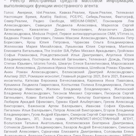
* Реестр иностранных средств массовой информации,
выполняющих функции иностранного агента:
Голос Америки, Idel.Реалии, Кавказ.Реалии, Крым.Реалии, Телеканал
Настоящее Время, Azatliq Radiosi, PCE/PC, Сибирь.Реалии, Фактограф,
Север.Реалии, Радио Свобода, MEDIUM-ORIENT, Пономарев Лев
Александрович, Савицкая Людмила Алексеевна, Маркелов Сергей
Евгеньевич, Камалягин Денис Николаевич, Апахончич Дарья
Александровна, Medusa Project, Первое антикоррупционное СМИ, VTimes.io,
Баданин Роман Сергеевич, Гликин Максим Александрович, Маняхин Петр
Борисович, Ярош Юлия Петровна, Чуракова Ольга Владимировна,
Железнова Мария Михайловна, Лукьянова Юлия Сергеевна, Маетная
Елизавета Витальевна, The Insider SIA, Рубин Михаил Аркадьевич, Гройсман
Софья Романовна, Рождественский Илья Дмитриевич, Апухтина Юлия
Владимировна, Постернак Алексей Евгеньевич, Телеканал Дождь, Петров
Степан Юрьевич, Istories fonds, Шмагун Олеся Валентиновна, Мароховская
Алеся Алексеевна, Долинина Ирина Николаевна, Шлейнов Роман Юрьевич,
Анин Роман Александрович, Великовский Дмитрий Александрович,
Альтаир 2021, Ромашки монолит, Главный редактор 2021, Вега 2021, Важные
иноагенты, Каткова Вероника Вячеславовна, Карезина Инна Павловна,
Кузьмина Людмила Гавриловна, Костылева Полина Владимировна, Лютов
Александр Иванович, Жилкин Владимир Владимирович, Жилинский
Владимир Александрович, Тихонов Михаил Сергеевич, Пискунов Сергей
Евгеньевич, Ковин Виталий Сергеевич, Кильтау Екатерина Викторовна,
Любарев Аркадий Ефимович, Гурман Юрий Альбертович, Грезев Александр
Викторович, Важенков Артем Валерьевич, Иванова София Юрьевна,
Пигалкин Илья Валерьевич, Петров Алексей Викторович, Егоров Владимир
Владимирович, Гусев Андрей Юрьевич, Смирнов Сергей Сергеевич, Верзилов
Петр Юрьевич, ЗП, Зона права, ЖУРНАЛИСТ-ИНОСТРАННЫЙ АГЕНТ,
Вольтская Татьяна Анатольевна, Клепиковская Екатерина Дмитриевна,
Сотников Даниил Владимирович, Захаров Андрей Вячеславович, Симонов
Евгений Алексеевич, Сурначева Елизавета Дмитриевна, Соловьева Елена
Анатольевна, Арапова Галина Юрьевна, Перл Роман Александрович, МЕМО,