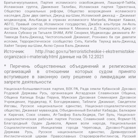
Братья-мусульмане, Партия исламского освобождения, Лашкар-И-Тайба,
Исламская группа, Движение Талибан, Исламская партия Туркестана,
Общество социальных реформ, Общество возрождения исламского
наследия, Дом двух святых, Джунд аш-Шам, Исламский джихад – Джамаат
моджахедов, Аль-Каида в странах исламского Магриба, Имарат Кавказ,
АБТО, Правый сектор, Исламское государство, Джабха аль-Нусра ли-Ахль
аш-Шам, Народное ополчение имени К. Минина и Д. Пожарского, Аджр от
Аллаха Субхану уа Тагьаля SHAM, АУМ Синрике, Муджахеды джамаата Ат-
Тавхида Валь-Джихад, Чистопольский Джамаат, Рохнамо ба суи давлати
исломи, Террористическое сообщество Сеть, Катиба Таухид валь-Джихад,
Хайят Тахрир аш-Шам, Ахлю Сунна Валь Джамаа
Источник:
http://nac.gov.ru/terroristicheskie-i-ekstremistskie-
organizacii-i-materialy.html
данные на
06.12.2021
* Перечень общественных объединений и религиозных
организаций в отношении которых судом принято
вступившее в законную силу решение о ликвидации или
запрете деятельности:
Национал-большевистская партия, ВЕК РА, Рада земли Кубанской Духовно
Родовой Державы Русь, организация Асгардская Славянская Община,
Община Капища Веды Перуна, Мужская Духовная Семинария Духовное
Учреждение, Нурджулар, К Богодержавию, Таблиги Джамаат, Свидетели
Иеговы, Русское национальное единство, Национал-социалистическое
общество, Джамаат мувахидов, Объединенный Вилайат Кабарды, Балкарии
и Карачая, Союз славян, Ат-Такфир Валь-Хиджра, Пит Буль, Национал-
социалистическая рабочая партия России, Славянский союз, Формат-18,
Благородный Орден Дьявола, Армия воли народа, Национальная
Социалистическая Инициатива города Череповца, Духовно-Родовая
Держава Русь, Русское национальное единство, Древнерусской
Инглистической церкви Православных Староверов-Инглингов, Русский