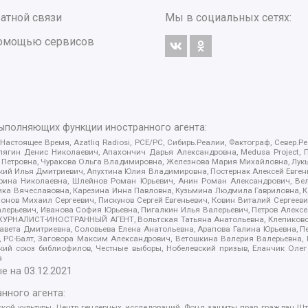
атной связи
Мы в социальных сетях:
 помощью сервисов
выполняющих функции иностранного агента:
 Настоящее Время, Azatliq Radiosi, PCE/PC, Сибирь.Реалии, Фактограф, Север
ягин Денис Николаевич, Апахончич Дарья Александровна, Medusa Project, П
етровна, Чуракова Ольга Владимировна, Железнова Мария Михайловна, Лукьян
й Илья Дмитриевич, Апухтина Юлия Владимировна, Постернак Алексей Евгеньев
рина Николаевна, Шлейнов Роман Юрьевич, Анин Роман Александрович, Вел
оника Вячеславовна, Карезина Инна Павловна, Кузьмина Людмила Гавриловна
ов Михаил Сергеевич, Пискунов Сергей Евгеньевич, Ковин Виталий Сергеевич
алерьевич, Иванова София Юрьевна, Пигалкин Илья Валерьевич, Петров Алексе
а, ЖУРНАЛИСТ-ИНОСТРАННЫЙ АГЕНТ, Вольтская Татьяна Анатольевна, Клепиков
авета Дмитриевна, Соловьева Елена Анатольевна, Арапова Галина Юрьевна, П
иа, РС-Балт, Заговора Максим Александрович, Ветошкина Валерия Валерьевна
ский союз библиофилов, Честные выборы, Нобелевский призыв, Еланчик Олег
а
е на
03.12.2021
нного агента:
ой культуры, Центр гендерных исследований, Фонд защиты прав граждан Шта