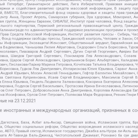
 Петербург, Гуманитарное действие, Лига Избирателей, Правовая инициат
держки и содействия развитию средств массовой информации, В защиту п
ий, ВМЕСТЕ, Благотворительный фонд охраны здоровья и защиты прав граж
, центр Анна, Проект Апрель, Самарская губерния, Эра здоровья, Мемориал,
я группа, Женщины Евразии, СИБАЛЬТ, Институт прав человека, Фонд защиты 
льного партнерства, Пермский региональный правозащитный центр, Граждан
лининграде по административной поддержке реализации программ и проекто
 Прав Средств Массовой Информации, Институт развития прессы - Сибирь, Ча
, Фонд поддержки свободы прессы, Гражданский контроль, Человек и Закон, 
оды Информации, Экозащита!-Женсовет, Общественный вердикт, Евразийская а
 Вадимовна, Чанышева Лилия Айратовна, Сидорович Ольга Борисовна, Туровс
олаевич, Пивоваров Андрей Сергеевич, Дугин Сергей Георгиевич, Аверин В
вна, Шведов Григорий Сергеевич, Пономарев Лев Александрович, Созаев
евна, Щаров Сергей Алексадрович, Цирульников Борис Альбертович, Халидо
ович, Пислакова-Паркер Марина Петровна, Кочеткова Татьяна Владимировна, Ч
Борисовна, Гудков Лев Дмитриевич, Илларионова Юлия Юрьевна, Саранг Анна
Андрей Юрьевич, Мосин Алексей Геннадьевич, Гефтер Валентин Михайлович,
а Светлана Куприяновна, Исаев Сергей Владимирович, Максимов Сергей Вл
а Елена Юрьевна, Гендель Людмила Залмановна, Кокорина Екатерина Алексее
ровна, Подузов Сергей Васильевич, Протасова Ирина Вячеславовна, Литинск
ов Олег Петрович, Добровольская Анна Дмитриевна, Королева Александра Ев
яна Иосифовна, Орлов Олег Петрович, Полякова Мара Федоровна, Резник Генри
ные на
23.12.2021
ле иностранных и международных организаций, признанных в с
гестана, База, Асбат аль-Ансар, Священная война, Исламская группа, Бра
ана, Общество социальных реформ, Общество возрождения исламского насле
з, АБТО, Правый сектор, Исламское государство, Джабха аль-Нусра ли-Ахль а
та Ат-Тавхида Валь-Джихад, Чистопольский Джамаат, Рохнамо ба суи давлат