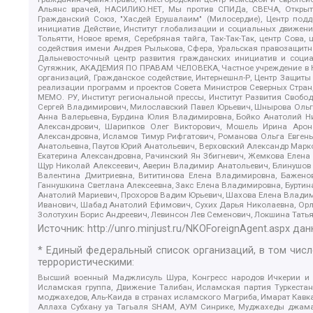
Альянс врачей, НАСИЛИЮ.НЕТ, Мы против СПИДа, СВЕЧА, Открытый
Гражданский Союз, "Хасдей Ерушалаим" (Милосердие), Центр под
инициатив Действие, Институт глобализации и социальных движен
Тольятти, Новое время, Серебряная тайга, Так-Так-Так, центр Сова
содействия имени Андрея Рылькова, Сфера, Уральская правозащитна
Дальневосточный центр развития гражданских инициатив и социа
Сутяжник, АКАДЕМИЯ ПО ПРАВАМ ЧЕЛОВЕКА, Частное учреждение в Ка
организаций, Гражданское содействие, Интернешнл-Р, Центр Защиты
реализации программ и проектов Совета Министров Северных Стран
МЕМО. РУ, Институт региональной прессы, Институт Развития Своб
Сергей Владимирович, Милославский Павел Юрьевич, Шнырова Ольга
Анна Валерьевна, Бурдина Юлия Владимировна, Бойко Анатолий Ник
Александрович, Шарипков Олег Викторович, Мошель Ирина Ароно
Александровна, Исламов Тимур Рифгатович, Романова Ольга Евгень
Анатольевна, Паутов Юрий Анатольевич, Верховский Александр Марк
Екатерина Александровна, Рачинский Ян Збигневич, Жемкова Елена 
Щур Николай Алексеевич, Аверин Владимир Анатольевич, Блинушов 
Валентина Дмитриевна, Вититинова Елена Владимировна, Баженов
Ганнушкина Светлана Алексеевна, Закс Елена Владимировна, Буртин
Анатолий Мариевич, Прохоров Вадим Юрьевич, Шахова Елена Владими
Иванович, Шабад Анатолий Ефимович, Сухих Дарья Николаевна, Орл
Золотухин Борис Андреевич, Левинсон Лев Семенович, Локшина Тать
Источник:
http://unro.minjust.ru/NKOForeignAgent.aspx
дан
* Единый федеральный список организаций, в том чис
террористическими:
Высший военный Маджлисуль Шура, Конгресс народов Ичкерии и Да
Исламская группа, Движение Талибан, Исламская партия Туркест
моджахедов, Аль-Каида в странах исламского Магриба, Имарат Кавка
Аллаха Субхану уа Тагьаля SHAM, АУМ Синрике, Муджахеды джамаа