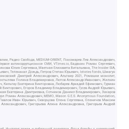
.Реалии, Радио Свобода, MEDIUM-ORIENT, Пономарев Лев Александрович,
ервое антикоррупционное СМИ, VTimes.io, Баданин Роман Сергеевич,
ова Юлия Сергеевна, Маетная Елизавета Витальевна, The Insider SIA,
ич, Телеканал Дождь, Петров Степан Юрьевич, Istories fonds, Шмагун
иковский Дмитрий Александрович, Альтаир 2021, Ромашки монолит,
, Костылева Полина Владимировна, Лютов Александр Иванович, Жилкин
, Кильтау Екатерина Викторовна, Любарев Аркадий Ефимович, Гурман
й Викторович, Егоров Владимир Владимирович, Гусев Андрей Юрьевич,
ская Екатерина Дмитриевна, Сотников Даниил Владимирович, Захаров
ерл Роман Александрович, МЕМО, Mason G.E.S. Anonymous Foundation,
, Павлов Иван Юрьевич, Скворцова Елена Сергеевна, Оленичев Максим
 Александрович, Григорьева Алина Александровна, Григорьев Андрей
б, Институт права и публичной политики, Фонд борьбы с коррупцией,