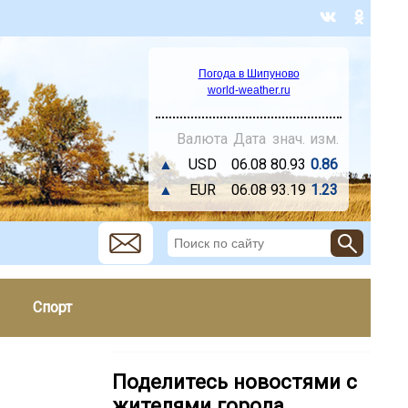
Погода в Шипуново
world-weather.ru
Валюта
Дата
знач.
изм.
▲
USD
06.08
80.93
0.86
▲
EUR
06.08
93.19
1.23
Спорт
Поделитесь новостями с
жителями города