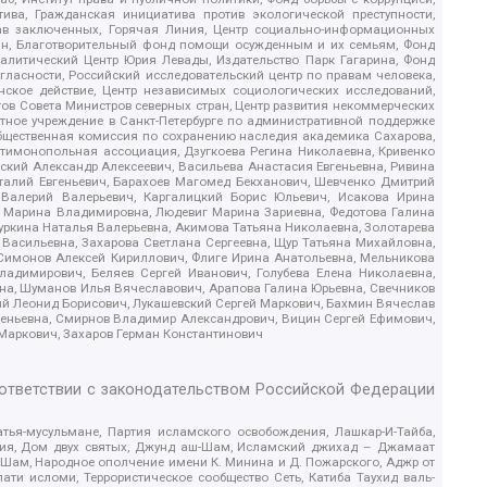
ива, Гражданская инициатива против экологической преступности,
рав заключенных, Горячая Линия, Центр социально-информационных
дан, Благотворительный фонд помощи осужденным и их семьям, Фонд
 Аналитический Центр Юрия Левады, Издательство Парк Гагарина, Фонд
гласности, Российский исследовательский центр по правам человека,
ское действие, Центр независимых социологических исследований,
в Совета Министров северных стран, Центр развития некоммерческих
стное учреждение в Санкт-Петербурге по административной поддержке
Общественная комиссия по сохранению наследия академика Сахарова,
нтимонопольная ассоциация, Дзугкоева Регина Николаевна, Кривенко
кий Александр Алексеевич, Васильева Анастасия Евгеньевна, Ривина
италий Евгеньевич, Барахоев Магомед Бекханович, Шевченко Дмитрий
 Валерий Валерьевич, Каргалицкий Борис Юльевич, Исакова Ирина
ва Марина Владимировна, Людевиг Марина Зариевна, Федотова Галина
уркина Наталья Валерьевна, Акимова Татьяна Николаевна, Золотарева
 Васильевна, Захарова Светлана Сергеевна, Щур Татьяна Михайловна,
 Симонов Алексей Кириллович, Флиге Ирина Анатольевна, Мельникова
адимирович, Беляев Сергей Иванович, Голубева Елена Николаевна,
вна, Шуманов Илья Вячеславович, Арапова Галина Юрьевна, Свечников
ий Леонид Борисович, Лукашевский Сергей Маркович, Бахмин Вячеслав
геньевна, Смирнов Владимир Александрович, Вицин Сергей Ефимович,
 Маркович, Захаров Герман Константинович
оответствии с законодательством Российской Федерации
тья-мусульмане, Партия исламского освобождения, Лашкар-И-Тайба,
дия, Дом двух святых, Джунд аш-Шам, Исламский джихад – Джамаат
ш-Шам, Народное ополчение имени К. Минина и Д. Пожарского, Аджр от
и исломи, Террористическое сообщество Сеть, Катиба Таухид валь-