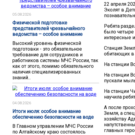
22 апреля 20
Эколят в Дет
05.08.2026
познавательн
Физической подготовке
Ребята разде
представителей чрезвычайного
было четыре 
ведомства – особое внимание
интересные и
Высокий уровень физической
Станция Земл
подготовки - это обязательное
обитающих в 
требование для сотрудников и
работников системы МЧС России, так
На станции В
как от этого, помимо обязательного
наличия специализированных
На станции Во
знаний...
пускали мыл
На станции Ч
научила ребя
04.08.2026
А после прох
Итоги июля: особое внимание
Земля, а спе
обеспечению безопасности на воде
хозяйству Ад
напутственны
В Главном управлении МЧС России
главных геро
по Алтайскому краю состоялось