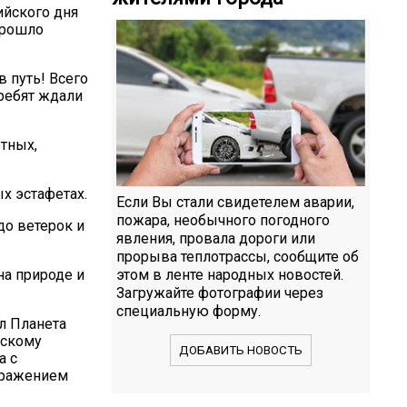
ийского дня
прошло
 путь! Всего
 ребят ждали
тных,
х эстафетах.
Если Вы стали свидетелем аварии,
пожара, необычного погодного
до ветерок и
явления, провала дороги или
прорыва теплотрассы, сообщите об
на природе и
этом в ленте народных новостей.
Загружайте фотографии через
специальную форму.
л Планета
ьскому
ДОБАВИТЬ НОВОСТЬ
а с
бражением