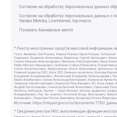
Согласие на обработку персональных данных обр
Согласие на обработку персональных данных с
Yandex.Metrika, LiveInternet, top.mail.ru
Показать баннерные места
* Реестр иностранных средств массовой информации, 
Голос Америки, Idel.Реалии, Кавказ.Реалии, Крым.Реалии, Телеканал
Савицкая Людмила Алексеевна, Маркелов Сергей Евгеньевич, Камал
Гликин Максим Александрович, Маняхин Петр Борисович, Ярош Юлия П
Рубин Михаил Аркадьевич, Гройсман Софья Романовна, Рождественски
Олеся Валентиновна, Мароховская Алеся Алексеевна, Долинина И
Главный редактор 2021, Вега 2021, Важные иноагенты, Каткова Вер
Владимир Владимирович, Жилинский Владимир Александрович, Тихон
Юрий Альбертович, Грезев Александр Викторович, Важенков Артем В
Смирнов Сергей Сергеевич, Верзилов Петр Юрьевич, ЗП, Зона прав
Андрей Вячеславович, Симонов Евгений Алексеевич, Сурначева Елиз
Stichting Bellingcat, Якутия – Наше Мнение, Москоу диджитал мед
Владимирович, Как бы инагент, Кочетков Игорь Викторович, Иркут
Валерьевич , Гималова Регина Эмилевна, Хисамова Регина Фаритовн
Источник:
https://minjust.gov.ru/ru/documents/7755/
данны
* Сведения реестра НКО, выполняющих функции иностра
Гражданин.Армия.Право, Нижегородский центр немецкой и европейск