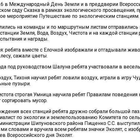
26 в Международный День Земли и в преддверии Всеросс
ском саду Сказка в рамках экологического просвещения, 
ое мероприятие Путешествие по экологическим станциям.
лились на команды и по маршрутным листам отправились в
станции Земля, Вода, Воздух, Чистота и на каждой станции
спытания и награды.
я: ребята вместе с Елочкой изображали и отгадывали живо
лесу, сажали цветы.
ода под руководством Шалуна ребята участвовали в веселы
здух, Тихоня научил ребят ловили воздух, играли в игру Чу
ьные пузыри.
истота строгая Умница научила ребят Правилам поведения 
т сортировать мусор.
ождения всех станций ребята дружно собрали большой паз
циалист по экологии и землепользованию Комитета по сел
министрации Шипуновского района Пищенко С.С. выступил
ми словами и вручила всем ребятам значки Эколят, с изо
ев Всероссийского дня Эколят.