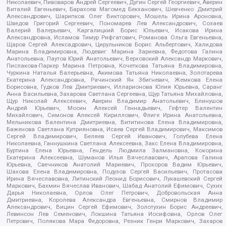
Николаевич, Пивоваров Андрей Сергеевич, Дугин Сергей Георгиевич, Аверин
Виталий Евгеньевич, Барахоев Магомед Бекханович, Шевченко Дмитрий
Александрович, Шарипков Олег Викторович, Мошель Ирина Ароновна,
Шведов Григорий Сергеевич, Пономарев Лев Александрович, Созаев
Валерий Валерьевич, Каргалицкий Борис Юльевич, Исакова Ирина
Александровна, Исламов Тимур Рифгатович, Романова Ольга Евгеньевна,
Щаров Сергей Алексадрович, Цирульников Борис Альбертович, Халидова
Марина Владимировна, Людевиг Марина Зариевна, Федотова Галина
Анатольевна, Паутов Юрий Анатольевич, Верховский Александр Маркович,
Пислакова-Паркер Марина Петровна, Кочеткова Татьяна Владимировна,
Чуркина Наталья Валерьевна, Акимова Татьяна Николаевна, Золотарева
Екатерина Александровна, Рачинский Ян Збигневич, Жемкова Елена
Борисовна, Гудков Лев Дмитриевич, Илларионова Юлия Юрьевна, Саранг
Анна Васильевна, Захарова Светлана Сергеевна, Щур Татьяна Михайловна,
Щур Николай Алексеевич, Аверин Владимир Анатольевич, Блинушов
Андрей Юрьевич, Мосин Алексей Геннадьевич, Гефтер Валентин
Михайлович, Симонов Алексей Кириллович, Флиге Ирина Анатольевна,
Мельникова Валентина Дмитриевна, Вититинова Елена Владимировна,
Баженова Светлана Куприяновна, Исаев Сергей Владимирович, Максимов
Сергей Владимирович, Беляев Сергей Иванович, Голубева Елена
Николаевна, Ганнушкина Светлана Алексеевна, Закс Елена Владимировна,
Буртина Елена Юрьевна, Гендель Людмила Залмановна, Кокорина
Екатерина Алексеевна, Шуманов Илья Вячеславович, Арапова Галина
Юрьевна, Свечников Анатолий Мариевич, Прохоров Вадим Юрьевич,
Шахова Елена Владимировна, Подузов Сергей Васильевич, Протасова
Ирина Вячеславовна, Литинский Леонид Борисович, Лукашевский Сергей
Маркович, Бахмин Вячеслав Иванович, Шабад Анатолий Ефимович, Сухих
Дарья Николаевна, Орлов Олег Петрович, Добровольская Анна
Дмитриевна, Королева Александра Евгеньевна, Смирнов Владимир
Александрович, Вицин Сергей Ефимович, Золотухин Борис Андреевич,
Левинсон Лев Семенович, Локшина Татьяна Иосифовна, Орлов Олег
Петрович, Полякова Мара Федоровна, Резник Генри Маркович, Захаров