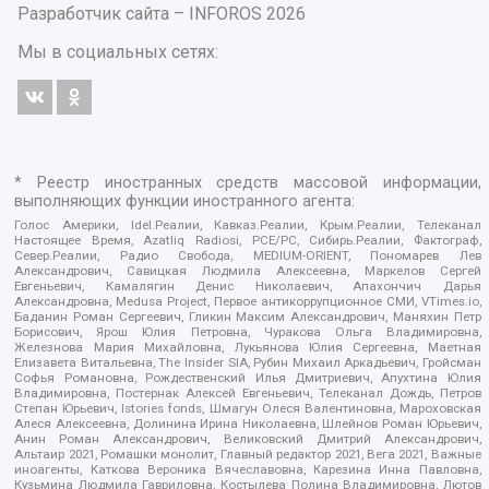
Разработчик сайта –
INFOROS
2026
Мы в социальных сетях:
* Реестр иностранных средств массовой информации,
выполняющих функции иностранного агента:
Голос Америки, Idel.Реалии, Кавказ.Реалии, Крым.Реалии, Телеканал
Настоящее Время, Azatliq Radiosi, PCE/PC, Сибирь.Реалии, Фактограф,
Север.Реалии, Радио Свобода, MEDIUM-ORIENT, Пономарев Лев
Александрович, Савицкая Людмила Алексеевна, Маркелов Сергей
Евгеньевич, Камалягин Денис Николаевич, Апахончич Дарья
Александровна, Medusa Project, Первое антикоррупционное СМИ, VTimes.io,
Баданин Роман Сергеевич, Гликин Максим Александрович, Маняхин Петр
Борисович, Ярош Юлия Петровна, Чуракова Ольга Владимировна,
Железнова Мария Михайловна, Лукьянова Юлия Сергеевна, Маетная
Елизавета Витальевна, The Insider SIA, Рубин Михаил Аркадьевич, Гройсман
Софья Романовна, Рождественский Илья Дмитриевич, Апухтина Юлия
Владимировна, Постернак Алексей Евгеньевич, Телеканал Дождь, Петров
Степан Юрьевич, Istories fonds, Шмагун Олеся Валентиновна, Мароховская
Алеся Алексеевна, Долинина Ирина Николаевна, Шлейнов Роман Юрьевич,
Анин Роман Александрович, Великовский Дмитрий Александрович,
Альтаир 2021, Ромашки монолит, Главный редактор 2021, Вега 2021, Важные
иноагенты, Каткова Вероника Вячеславовна, Карезина Инна Павловна,
Кузьмина Людмила Гавриловна, Костылева Полина Владимировна, Лютов