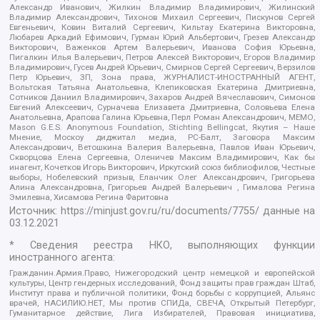
Александр Иванович, Жилкин Владимир Владимирович, Жилинский
Владимир Александрович, Тихонов Михаил Сергеевич, Пискунов Сергей
Евгеньевич, Ковин Виталий Сергеевич, Кильтау Екатерина Викторовна,
Любарев Аркадий Ефимович, Гурман Юрий Альбертович, Грезев Александр
Викторович, Важенков Артем Валерьевич, Иванова София Юрьевна,
Пигалкин Илья Валерьевич, Петров Алексей Викторович, Егоров Владимир
Владимирович, Гусев Андрей Юрьевич, Смирнов Сергей Сергеевич, Верзилов
Петр Юрьевич, ЗП, Зона права, ЖУРНАЛИСТ-ИНОСТРАННЫЙ АГЕНТ,
Вольтская Татьяна Анатольевна, Клепиковская Екатерина Дмитриевна,
Сотников Даниил Владимирович, Захаров Андрей Вячеславович, Симонов
Евгений Алексеевич, Сурначева Елизавета Дмитриевна, Соловьева Елена
Анатольевна, Арапова Галина Юрьевна, Перл Роман Александрович, МЕМО,
Mason G.E.S. Anonymous Foundation, Stichting Bellingcat, Якутия – Наше
Мнение, Москоу диджитал медиа, РС-Балт, Заговора Максим
Александрович, Ветошкина Валерия Валерьевна, Павлов Иван Юрьевич,
Скворцова Елена Сергеевна, Оленичев Максим Владимирович, Как бы
инагент, Кочетков Игорь Викторович, Иркутский союз библиофилов, Честные
выборы, Нобелевский призыв, Еланчик Олег Александрович, Григорьева
Алина Александровна, Григорьев Андрей Валерьевич , Гималова Регина
Эмилевна, Хисамова Регина Фаритовна
Источник:
https://minjust.gov.ru/ru/documents/7755/
данные на
03.12.2021
* Сведения реестра НКО, выполняющих функции
иностранного агента:
Гражданин.Армия.Право, Нижегородский центр немецкой и европейской
культуры, Центр гендерных исследований, Фонд защиты прав граждан Штаб,
Институт права и публичной политики, Фонд борьбы с коррупцией, Альянс
врачей, НАСИЛИЮ.НЕТ, Мы против СПИДа, СВЕЧА, Открытый Петербург,
Гуманитарное действие, Лига Избирателей, Правовая инициатива,