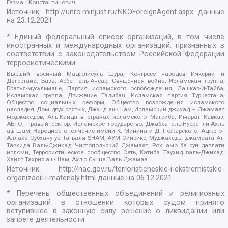
Герман Константинович
Источник:
http://unro.minjust.ru/NKOForeignAgent.aspx
данные
на
23.12.2021
* Единый федеральный список организаций, в том числе
иностранных и международных организаций, признанных в
соответствии с законодательством Российской Федерации
террористическими:
Высший военный Маджлисуль Шура, Конгресс народов Ичкерии и
Дагестана, База, Асбат аль-Ансар, Священная война, Исламская группа,
Братья-мусульмане, Партия исламского освобождения, Лашкар-И-Тайба,
Исламская группа, Движение Талибан, Исламская партия Туркестана,
Общество социальных реформ, Общество возрождения исламского
наследия, Дом двух святых, Джунд аш-Шам, Исламский джихад – Джамаат
моджахедов, Аль-Каида в странах исламского Магриба, Имарат Кавказ,
АБТО, Правый сектор, Исламское государство, Джабха аль-Нусра ли-Ахль
аш-Шам, Народное ополчение имени К. Минина и Д. Пожарского, Аджр от
Аллаха Субхану уа Тагьаля SHAM, АУМ Синрике, Муджахеды джамаата Ат-
Тавхида Валь-Джихад, Чистопольский Джамаат, Рохнамо ба суи давлати
исломи, Террористическое сообщество Сеть, Катиба Таухид валь-Джихад,
Хайят Тахрир аш-Шам, Ахлю Сунна Валь Джамаа
Источник:
http://nac.gov.ru/terroristicheskie-i-ekstremistskie-
organizacii-i-materialy.html
данные на
06.12.2021
* Перечень общественных объединений и религиозных
организаций в отношении которых судом принято
вступившее в законную силу решение о ликвидации или
запрете деятельности: