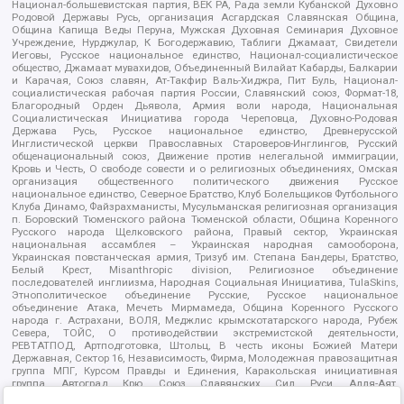
Национал-большевистская партия, ВЕК РА, Рада земли Кубанской Духовно
Родовой Державы Русь, организация Асгардская Славянская Община,
Община Капища Веды Перуна, Мужская Духовная Семинария Духовное
Учреждение, Нурджулар, К Богодержавию, Таблиги Джамаат, Свидетели
Иеговы, Русское национальное единство, Национал-социалистическое
общество, Джамаат мувахидов, Объединенный Вилайат Кабарды, Балкарии
и Карачая, Союз славян, Ат-Такфир Валь-Хиджра, Пит Буль, Национал-
социалистическая рабочая партия России, Славянский союз, Формат-18,
Благородный Орден Дьявола, Армия воли народа, Национальная
Социалистическая Инициатива города Череповца, Духовно-Родовая
Держава Русь, Русское национальное единство, Древнерусской
Инглистической церкви Православных Староверов-Инглингов, Русский
общенациональный союз, Движение против нелегальной иммиграции,
Кровь и Честь, О свободе совести и о религиозных объединениях, Омская
организация общественного политического движения Русское
национальное единство, Северное Братство, Клуб Болельщиков Футбольного
Клуба Динамо, Файзрахманисты, Мусульманская религиозная организация
п. Боровский Тюменского района Тюменской области, Община Коренного
Русского народа Щелковского района, Правый сектор, Украинская
национальная ассамблея – Украинская народная самооборона,
Украинская повстанческая армия, Тризуб им. Степана Бандеры, Братство,
Белый Крест, Misanthropic division, Религиозное объединение
последователей инглиизма, Народная Социальная Инициатива, TulaSkins,
Этнополитическое объединение Русские, Русское национальное
объединение Атака, Мечеть Мирмамеда, Община Коренного Русского
народа г. Астрахани, ВОЛЯ, Меджлис крымскотатарского народа, Рубеж
Севера, ТОЙС, О противодействии экстремистской деятельности,
РЕВТАТПОД, Артподготовка, Штольц, В честь иконы Божией Матери
Державная, Сектор 16, Независимость, Фирма, Молодежная правозащитная
группа МПГ, Курсом Правды и Единения, Каракольская инициативная
группа, Автоград Крю, Союз Славянских Сил Руси, Алля-Аят,
Благотворительный пансионат Ак Умут, Русская республика Русь,