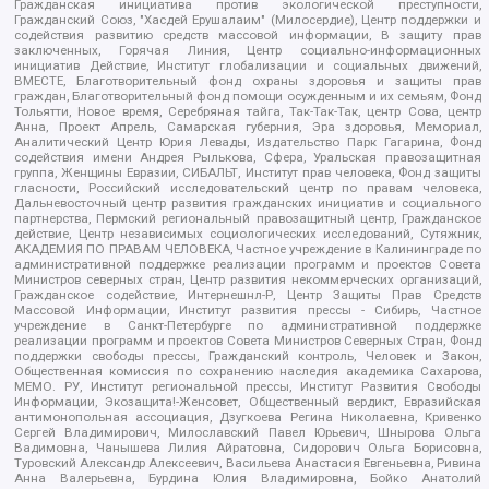
Гражданская инициатива против экологической преступности,
Гражданский Союз, "Хасдей Ерушалаим" (Милосердие), Центр поддержки и
содействия развитию средств массовой информации, В защиту прав
заключенных, Горячая Линия, Центр социально-информационных
инициатив Действие, Институт глобализации и социальных движений,
ВМЕСТЕ, Благотворительный фонд охраны здоровья и защиты прав
граждан, Благотворительный фонд помощи осужденным и их семьям, Фонд
Тольятти, Новое время, Серебряная тайга, Так-Так-Так, центр Сова, центр
Анна, Проект Апрель, Самарская губерния, Эра здоровья, Мемориал,
Аналитический Центр Юрия Левады, Издательство Парк Гагарина, Фонд
содействия имени Андрея Рылькова, Сфера, Уральская правозащитная
группа, Женщины Евразии, СИБАЛЬТ, Институт прав человека, Фонд защиты
гласности, Российский исследовательский центр по правам человека,
Дальневосточный центр развития гражданских инициатив и социального
партнерства, Пермский региональный правозащитный центр, Гражданское
действие, Центр независимых социологических исследований, Сутяжник,
АКАДЕМИЯ ПО ПРАВАМ ЧЕЛОВЕКА, Частное учреждение в Калининграде по
административной поддержке реализации программ и проектов Совета
Министров северных стран, Центр развития некоммерческих организаций,
Гражданское содействие, Интернешнл-Р, Центр Защиты Прав Средств
Массовой Информации, Институт развития прессы - Сибирь, Частное
учреждение в Санкт-Петербурге по административной поддержке
реализации программ и проектов Совета Министров Северных Стран, Фонд
поддержки свободы прессы, Гражданский контроль, Человек и Закон,
Общественная комиссия по сохранению наследия академика Сахарова,
МЕМО. РУ, Институт региональной прессы, Институт Развития Свободы
Информации, Экозащита!-Женсовет, Общественный вердикт, Евразийская
антимонопольная ассоциация, Дзугкоева Регина Николаевна, Кривенко
Сергей Владимирович, Милославский Павел Юрьевич, Шнырова Ольга
Вадимовна, Чанышева Лилия Айратовна, Сидорович Ольга Борисовна,
Туровский Александр Алексеевич, Васильева Анастасия Евгеньевна, Ривина
Анна Валерьевна, Бурдина Юлия Владимировна, Бойко Анатолий