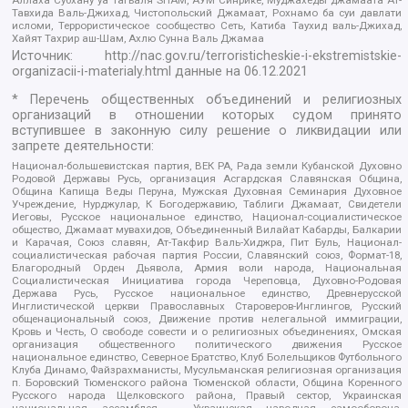
Тавхида Валь-Джихад, Чистопольский Джамаат, Рохнамо ба суи давлати
исломи, Террористическое сообщество Сеть, Катиба Таухид валь-Джихад,
Хайят Тахрир аш-Шам, Ахлю Сунна Валь Джамаа
Источник:
http://nac.gov.ru/terroristicheskie-i-ekstremistskie-
organizacii-i-materialy.html
данные на
06.12.2021
* Перечень общественных объединений и религиозных
организаций в отношении которых судом принято
вступившее в законную силу решение о ликвидации или
запрете деятельности:
Национал-большевистская партия, ВЕК РА, Рада земли Кубанской Духовно
Родовой Державы Русь, организация Асгардская Славянская Община,
Община Капища Веды Перуна, Мужская Духовная Семинария Духовное
Учреждение, Нурджулар, К Богодержавию, Таблиги Джамаат, Свидетели
Иеговы, Русское национальное единство, Национал-социалистическое
общество, Джамаат мувахидов, Объединенный Вилайат Кабарды, Балкарии
и Карачая, Союз славян, Ат-Такфир Валь-Хиджра, Пит Буль, Национал-
социалистическая рабочая партия России, Славянский союз, Формат-18,
Благородный Орден Дьявола, Армия воли народа, Национальная
Социалистическая Инициатива города Череповца, Духовно-Родовая
Держава Русь, Русское национальное единство, Древнерусской
Инглистической церкви Православных Староверов-Инглингов, Русский
общенациональный союз, Движение против нелегальной иммиграции,
Кровь и Честь, О свободе совести и о религиозных объединениях, Омская
организация общественного политического движения Русское
национальное единство, Северное Братство, Клуб Болельщиков Футбольного
Клуба Динамо, Файзрахманисты, Мусульманская религиозная организация
п. Боровский Тюменского района Тюменской области, Община Коренного
Русского народа Щелковского района, Правый сектор, Украинская