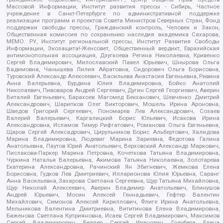
Массовой Информации, Институт развития прессы - Сибирь, Частное
учреждение в Санкт-Петербурге по административной поддержке
реализации программ и проектов Совета Министров Северных Стран, Фонд
поддержки свободы прессы, Гражданский контроль, Человек и Закон,
Общественная комиссия по сохранению наследия академика Сахарова,
МЕМО. РУ, Институт региональной прессы, Институт Развития Свободы
Информации, Экозащита!-Женсовет, Общественный вердикт, Евразийская
антимонопольная ассоциация, Дзугкоева Регина Николаевна, Кривенко
Сергей Владимирович, Милославский Павел Юрьевич, Шнырова Ольга
Вадимовна, Чанышева Лилия Айратовна, Сидорович Ольга Борисовна,
Туровский Александр Алексеевич, Васильева Анастасия Евгеньевна, Ривина
Анна Валерьевна, Бурдина Юлия Владимировна, Бойко Анатолий
Николаевич, Пивоваров Андрей Сергеевич, Дугин Сергей Георгиевич, Аверин
Виталий Евгеньевич, Барахоев Магомед Бекханович, Шевченко Дмитрий
Александрович, Шарипков Олег Викторович, Мошель Ирина Ароновна,
Шведов Григорий Сергеевич, Пономарев Лев Александрович, Созаев
Валерий Валерьевич, Каргалицкий Борис Юльевич, Исакова Ирина
Александровна, Исламов Тимур Рифгатович, Романова Ольга Евгеньевна,
Щаров Сергей Алексадрович, Цирульников Борис Альбертович, Халидова
Марина Владимировна, Людевиг Марина Зариевна, Федотова Галина
Анатольевна, Паутов Юрий Анатольевич, Верховский Александр Маркович,
Пислакова-Паркер Марина Петровна, Кочеткова Татьяна Владимировна,
Чуркина Наталья Валерьевна, Акимова Татьяна Николаевна, Золотарева
Екатерина Александровна, Рачинский Ян Збигневич, Жемкова Елена
Борисовна, Гудков Лев Дмитриевич, Илларионова Юлия Юрьевна, Саранг
Анна Васильевна, Захарова Светлана Сергеевна, Щур Татьяна Михайловна,
Щур Николай Алексеевич, Аверин Владимир Анатольевич, Блинушов
Андрей Юрьевич, Мосин Алексей Геннадьевич, Гефтер Валентин
Михайлович, Симонов Алексей Кириллович, Флиге Ирина Анатольевна,
Мельникова Валентина Дмитриевна, Вититинова Елена Владимировна,
Баженова Светлана Куприяновна, Исаев Сергей Владимирович, Максимов
Сергей Владимирович, Беляев Сергей Иванович, Голубева Елена