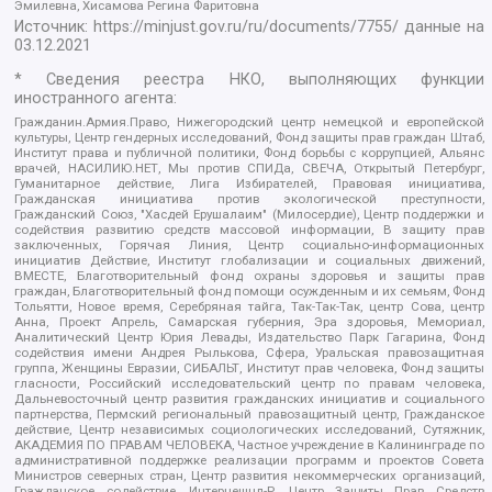
Эмилевна, Хисамова Регина Фаритовна
Источник:
https://minjust.gov.ru/ru/documents/7755/
данные на
03.12.2021
* Сведения реестра НКО, выполняющих функции
иностранного агента:
Гражданин.Армия.Право, Нижегородский центр немецкой и европейской
культуры, Центр гендерных исследований, Фонд защиты прав граждан Штаб,
Институт права и публичной политики, Фонд борьбы с коррупцией, Альянс
врачей, НАСИЛИЮ.НЕТ, Мы против СПИДа, СВЕЧА, Открытый Петербург,
Гуманитарное действие, Лига Избирателей, Правовая инициатива,
Гражданская инициатива против экологической преступности,
Гражданский Союз, "Хасдей Ерушалаим" (Милосердие), Центр поддержки и
содействия развитию средств массовой информации, В защиту прав
заключенных, Горячая Линия, Центр социально-информационных
инициатив Действие, Институт глобализации и социальных движений,
ВМЕСТЕ, Благотворительный фонд охраны здоровья и защиты прав
граждан, Благотворительный фонд помощи осужденным и их семьям, Фонд
Тольятти, Новое время, Серебряная тайга, Так-Так-Так, центр Сова, центр
Анна, Проект Апрель, Самарская губерния, Эра здоровья, Мемориал,
Аналитический Центр Юрия Левады, Издательство Парк Гагарина, Фонд
содействия имени Андрея Рылькова, Сфера, Уральская правозащитная
группа, Женщины Евразии, СИБАЛЬТ, Институт прав человека, Фонд защиты
гласности, Российский исследовательский центр по правам человека,
Дальневосточный центр развития гражданских инициатив и социального
партнерства, Пермский региональный правозащитный центр, Гражданское
действие, Центр независимых социологических исследований, Сутяжник,
АКАДЕМИЯ ПО ПРАВАМ ЧЕЛОВЕКА, Частное учреждение в Калининграде по
административной поддержке реализации программ и проектов Совета
Министров северных стран, Центр развития некоммерческих организаций,
Гражданское содействие, Интернешнл-Р, Центр Защиты Прав Средств