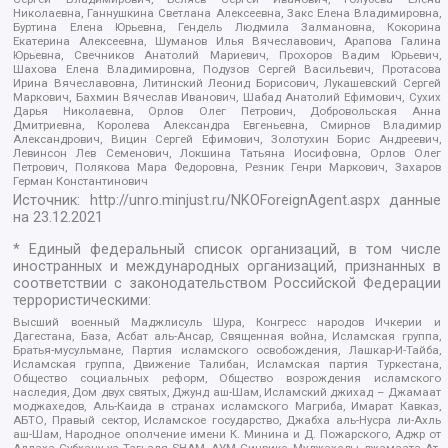
Николаевна, Ганнушкина Светлана Алексеевна, Закс Елена Владимировна,
Буртина Елена Юрьевна, Гендель Людмила Залмановна, Кокорина
Екатерина Алексеевна, Шуманов Илья Вячеславович, Арапова Галина
Юрьевна, Свечников Анатолий Мариевич, Прохоров Вадим Юрьевич,
Шахова Елена Владимировна, Подузов Сергей Васильевич, Протасова
Ирина Вячеславовна, Литинский Леонид Борисович, Лукашевский Сергей
Маркович, Бахмин Вячеслав Иванович, Шабад Анатолий Ефимович, Сухих
Дарья Николаевна, Орлов Олег Петрович, Добровольская Анна
Дмитриевна, Королева Александра Евгеньевна, Смирнов Владимир
Александрович, Вицин Сергей Ефимович, Золотухин Борис Андреевич,
Левинсон Лев Семенович, Локшина Татьяна Иосифовна, Орлов Олег
Петрович, Полякова Мара Федоровна, Резник Генри Маркович, Захаров
Герман Константинович
Источник:
http://unro.minjust.ru/NKOForeignAgent.aspx
данные
на
23.12.2021
* Единый федеральный список организаций, в том числе
иностранных и международных организаций, признанных в
соответствии с законодательством Российской Федерации
террористическими:
Высший военный Маджлисуль Шура, Конгресс народов Ичкерии и
Дагестана, База, Асбат аль-Ансар, Священная война, Исламская группа,
Братья-мусульмане, Партия исламского освобождения, Лашкар-И-Тайба,
Исламская группа, Движение Талибан, Исламская партия Туркестана,
Общество социальных реформ, Общество возрождения исламского
наследия, Дом двух святых, Джунд аш-Шам, Исламский джихад – Джамаат
моджахедов, Аль-Каида в странах исламского Магриба, Имарат Кавказ,
АБТО, Правый сектор, Исламское государство, Джабха аль-Нусра ли-Ахль
аш-Шам, Народное ополчение имени К. Минина и Д. Пожарского, Аджр от
Аллаха Субхану уа Тагьаля SHAM, АУМ Синрике, Муджахеды джамаата Ат-