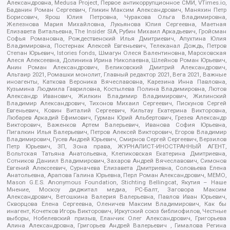
Александровна, Medusa Project, Первое антикоррупционное СМИ, VTimes.io,
Баданин Роман Сергеевич, Гликин Максим Александрович, Маняхин Петр
Борисович, Ярош Юлия Петровна, Чуракова Ольга Владимировна,
Железнова Мария Михайловна, Лукьянова Юлия Сергеевна, Маетная
Елизавета Витальевна, The Insider SIA, Рубин Михаил Аркадьевич, Гройсман
Софья Романовна, Рождественский Илья Дмитриевич, Апухтина Юлия
Владимировна, Постернак Алексей Евгеньевич, Телеканал Дождь, Петров
Степан Юрьевич, Istories fonds, Шмагун Олеся Валентиновна, Мароховская
Алеся Алексеевна, Долинина Ирина Николаевна, Шлейнов Роман Юрьевич,
Анин Роман Александрович, Великовский Дмитрий Александрович,
Альтаир 2021, Ромашки монолит, Главный редактор 2021, Вега 2021, Важные
иноагенты, Каткова Вероника Вячеславовна, Карезина Инна Павловна,
Кузьмина Людмила Гавриловна, Костылева Полина Владимировна, Лютов
Александр Иванович, Жилкин Владимир Владимирович, Жилинский
Владимир Александрович, Тихонов Михаил Сергеевич, Пискунов Сергей
Евгеньевич, Ковин Виталий Сергеевич, Кильтау Екатерина Викторовна,
Любарев Аркадий Ефимович, Гурман Юрий Альбертович, Грезев Александр
Викторович, Важенков Артем Валерьевич, Иванова София Юрьевна,
Пигалкин Илья Валерьевич, Петров Алексей Викторович, Егоров Владимир
Владимирович, Гусев Андрей Юрьевич, Смирнов Сергей Сергеевич, Верзилов
Петр Юрьевич, ЗП, Зона права, ЖУРНАЛИСТ-ИНОСТРАННЫЙ АГЕНТ,
Вольтская Татьяна Анатольевна, Клепиковская Екатерина Дмитриевна,
Сотников Даниил Владимирович, Захаров Андрей Вячеславович, Симонов
Евгений Алексеевич, Сурначева Елизавета Дмитриевна, Соловьева Елена
Анатольевна, Арапова Галина Юрьевна, Перл Роман Александрович, МЕМО,
Mason G.E.S. Anonymous Foundation, Stichting Bellingcat, Якутия – Наше
Мнение, Москоу диджитал медиа, РС-Балт, Заговора Максим
Александрович, Ветошкина Валерия Валерьевна, Павлов Иван Юрьевич,
Скворцова Елена Сергеевна, Оленичев Максим Владимирович, Как бы
инагент, Кочетков Игорь Викторович, Иркутский союз библиофилов, Честные
выборы, Нобелевский призыв, Еланчик Олег Александрович, Григорьева
Алина Александровна, Григорьев Андрей Валерьевич , Гималова Регина